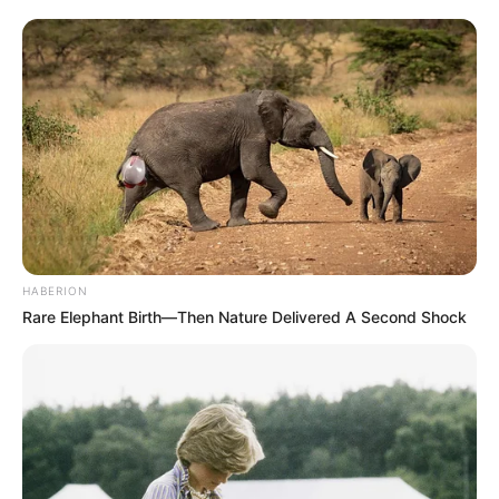
14 Karakter Jujutsu Kaisen
Sisi Kelam Kehidupan
dan Kekuatan yang
Animator Jepang, Gaji
Dimiliki
Rendah dan Rentan
Depresi
HABERION
Rare Elephant Birth—Then Nature Delivered A Second Shock
Perbedaan Manga dan
Apa Itu Wibu, Sebutan
Anime, Beserta Macam
yang Sering Dikaitkan
Genrenya
dengan Anime