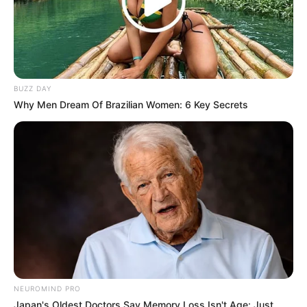
Yūichi Karasuma sebagai Clerk (ep 6)
Yuji Murai sebagai Prodo (ep 7)
Yūki Inoue sebagai Teman (ep 10)
Yuki Kazu sebagai Aoi Toudou muda
BUZZ DAY
Yuu Hayashi sebagai Takuma Ino (ep 1)
Why Men Dream Of Brazilian Women: 6 Key Secrets
OST (Original Soundtrack)
Kaikai Kitan – Eve
VIVID VICE – Who-ya
Lost in Paradise – Ali ft AKLO
Give it back – Cö shu Nie
Trailer Jujutsu Kaisen
NEUROMIND PRO
Japan's Oldest Doctors Say Memory Loss Isn't Age: Just