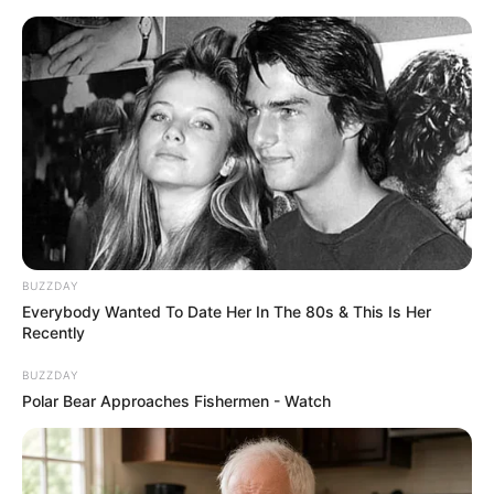
HOME
INSPIRASI
STYLE
FILM &
NGAKAK
QUOTES
HYPE
MORE
SERIES
BUZZDAY
Everybody Wanted To Date Her In The 80s & This Is Her
Recently
BUZZDAY
Polar Bear Approaches Fishermen - Watch