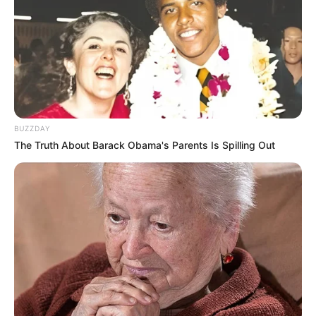
-
/10 (- Votes)
Beri Rating & Review
BUZZDAY
The Truth About Barack Obama's Parents Is Spilling Out
Edit
Daftar isi