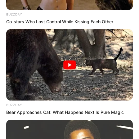
BUZZDAY
Co-stars Who Lost Control While Kissing Each Other
BUZZDAY
Bear Approaches Cat: What Happens Next Is Pure Magic
Jujutsu Kaisen