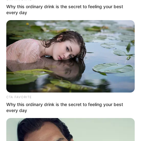
Why this ordinary drink is the secret to feeling your best
Wasuke Itadori
every day
Takeda (eps 22-23)
Staf (ep 4)
Anak sekolah (ep 23)
Aida (ep 23)
Siswa (ep 1)
Fujinuma (laki-laki) (ep 22)
Tadashi Okazaki (ep 3)
Akari Nitta (eps 22, 24)
CTA FAVORITE
Why this ordinary drink is the secret to feeling your best
Iguchi (ep 1)
every day
Nishimura (eps 9-10)
Ito (eps 10-11, 13)
Fan (ep 8)