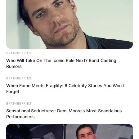
Juzo Kumiya (eps 18-21)
Dokter (ep 9)
Takada-chan
Suster (ep 1)
Haruta Shigemo (eps 20-21)
BRAINBERRIES
Who Will Take On The Iconic Role Next? Bond Casting
Anak sekolah (ep 23)
Rumors
Pria (eps 17, 24)
BRAINBERRIES
When Fame Meets Fragility: 6 Celebrity Stories You Won't
Clerk (ep 6)
Forget
Prodo (ep 7)
BRAINBERRIES
Teman (ep 10)
Sensational Seductress: Demi Moore's Most Scandalous
Performances
Aoi Toudou muda
Takuma Ino (ep 1)