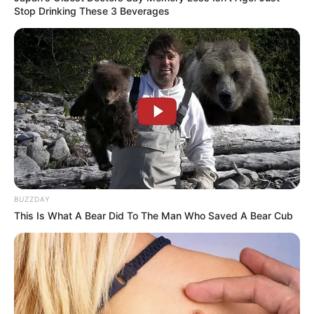
Stop Drinking These 3 Beverages
BUZZDAY
This Is What A Bear Did To The Man Who Saved A Bear Cub
Halaman :
1
2
Sebelumnya
TAGS
ANIME
ANIME JEPANG
JUJUTSU KAISEN