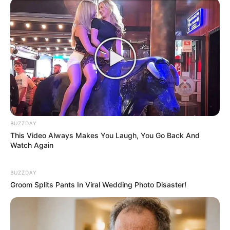
Rating
Cerita
Pemain
Akting
BUZZDAY
This Video Always Makes You Laugh, You Go Back And
Watch Again
Musik
BUZZDAY
Groom Splits Pants In Viral Wedding Photo Disaster!