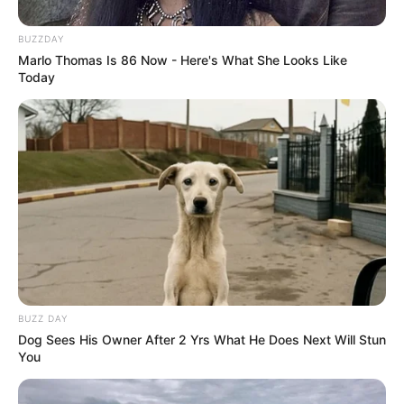
BUZZDAY
Marlo Thomas Is 86 Now - Here's What She Looks Like
Today
Serem! 9 Chat Ojek Online &
Pelanggan Ini Bikin Auto
Merinding
BUZZ DAY
Dog Sees His Owner After 2 Yrs What He Does Next Will Stun
You