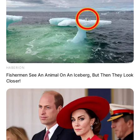
Bikin Ngakak, 10 Potret
Cosplay Murah Pakai Bahan
Seadanya
HABERION
Fishermen See An Animal On An Iceberg, But Then They Look
Closer!
Anti Mainstream, 10 Cara
Membawa Barang Belanjaan
Versi Warga Thailand