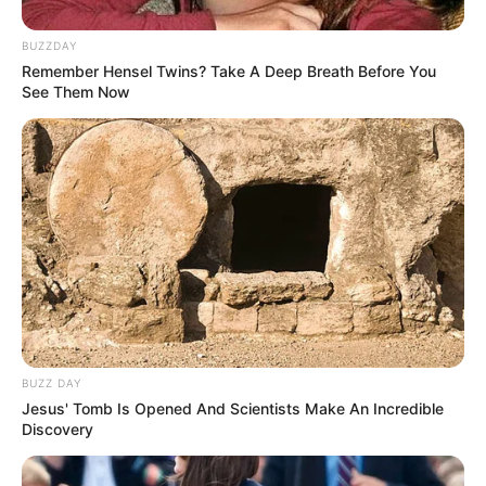
Ryōmen Sukuna
BUZZDAY
Hanami
Remember Hensel Twins? Take A Deep Breath Before You
See Them Now
Shoko Ieiri
Kazumi Miwa
Choso
Naobito Zenin
Kechizu
Kento Nanami
Mei Mei
Toge Inumaki
BUZZ DAY
Mai Zen’in
Jesus' Tomb Is Opened And Scientists Make An Incredible
Discovery
Maki Zenin
Kiyotaka Ijichi