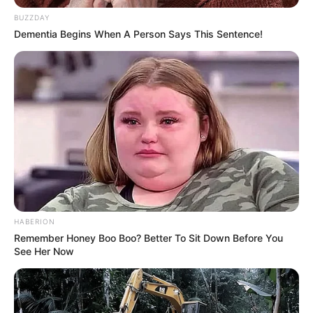
BUZZDAY
Dementia Begins When A Person Says This Sentence!
Baca selengkapnya
arrow_forward_ios
HABERION
Remember Honey Boo Boo? Better To Sit Down Before You
See Her Now