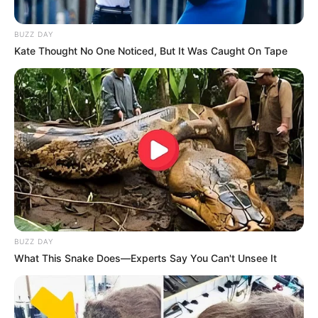
BUZZ DAY
Kate Thought No One Noticed, But It Was Caught On Tape
(foto: fandom)
BUZZ DAY
Kento Nanami adalah lulusan Sekolah Jujutsu yang jadi penyihir
What This Snake Does—Experts Say You Can't Unsee It
profesional. Kento kekuatannya sangat hebat. Dengan
kehebatannya ia bisa membasmi iblis terkutuk, bahkan hanya
memakai pedang yang tumpul.