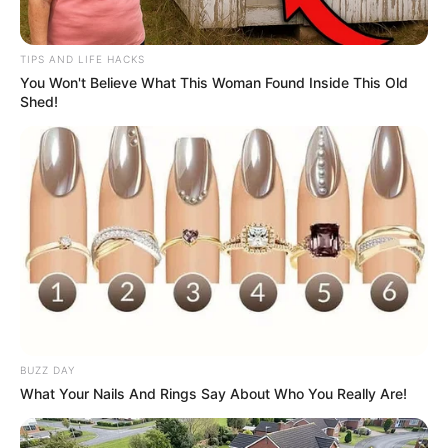
untuk memotong target berdasarkan ketebalan energi kutukannya.
Ia juga memiliki teknik manipulasi.
TIPS AND LIFE HACKS
13. Mahito
You Won't Believe What This Woman Found Inside This Old
Shed!
(foto: gamerant)
BUZZ DAY
Ada banyak tokoh antagonis di
Jujutsu Kaisen
yang harus
What Your Nails And Rings Say About Who You Really Are!
dihadapi oleh protagonisnya. Salah satu yang paling menarik
adalah Mahito.