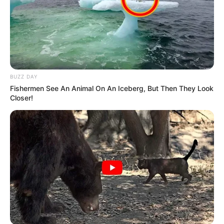
BUZZ DAY
Fishermen See An Animal On An Iceberg, But Then They Look
Closer!
LIHAT ARTIKEL LAINNYA
Yuta Okkotsu
Toji Fushiguro