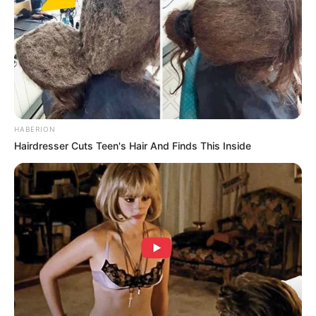
Sampai sekarang ini belum terlalu terlihat kekuatan yang
sebenarnya dari Kento Nanami. Meskipun demikian, ia telah
berhasil menjadi terlalu kuat.
Satu contoh kekuatannya yang sering digunakan yaitu untuk
memotong bagian tubuh. Kekuatan tersebut bisa menemukan titik
lemah dari musuhnya.
HABERION
11. Hanami
Hairdresser Cuts Teen's Hair And Finds This Inside