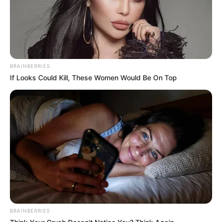
poranda.
Konon kekuatannya memang memakai tumbal berbahaya. Ia
mampu memanggil banyak bayangan yang menjadikannya makin
kuat.
BRAINBERRIES
5. Nobara Kugisaki
If Looks Could Kill, These Women Would Be On Top
BRAINBERRIES
(foto: duniamasa)