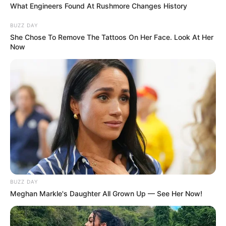
What Engineers Found At Rushmore Changes History
BUZZ DAY
She Chose To Remove The Tattoos On Her Face. Look At Her
Now
(foto: fandom)
Aoi Todo adalah kawan Itadori Yuji. Keduanya bersahabat, bukan
hanya karena pertarungan tapi juga karena tipe ideal yang sama
soal perempuan.
Kekuatan yang dimiliki Aoi Todo memang besar sampai mampu
membuat iblis kutukan hancur.
9. Panda
BUZZ DAY
Meghan Markle's Daughter All Grown Up — See Her Now!