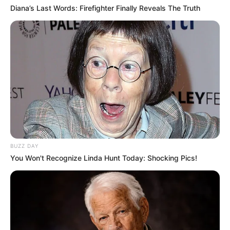
Diana’s Last Words: Firefighter Finally Reveals The Truth
Serem! 9 Chat Ojek Online &
Pelanggan Ini Bikin Auto
Merinding
BUZZ DAY
You Won't Recognize Linda Hunt Today: Shocking Pics!
Bikin Ngakak, 10 Potret
Cosplay Murah Pakai Bahan
Seadanya