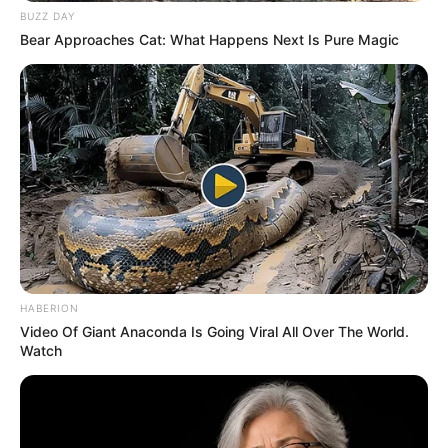
BUZZ DAY
Bear Approaches Cat: What Happens Next Is Pure Magic
Toge Inumaki
Yuji Itadori
HABERION
Ryomen Sukuna
Mahito
Video Of Giant Anaconda Is Going Viral All Over The World.
Watch
TULIS KOMENTAR
Alamat email Anda tidak akan dipublikasikan.
Ruas yang wajib ditandai
*