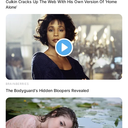
Culkin Cracks Up The Web With His Own Version Of ‘Home
sering tampil dan memiliki kekuatan khusus.
Alone’
Baca juga:
10 Film Pembunuh Bayaran, Siap Memacu
Adrenalin!
Daftar isi
1.
Yuji Itadori
BRAINBERRIES
The Bodyguard's Hidden Bloopers Revealed