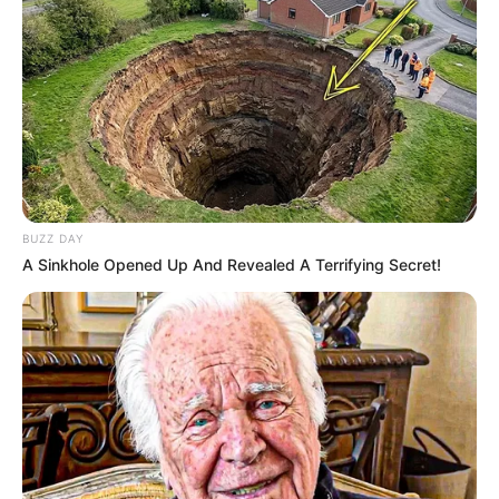
Disebut menarik karena kepribadian psikotiknya menjadikannya
salah satu karakter yang paling tidak terduga dalam pertunjukan
anime ini.
Dia memiliki kemampuan untuk memanipulasi. Cara dia
memanipulasi makhluk dengan satu sentuhan menjadikannya
salah satu musuh paling menakutkan di
Jujutsu Kaisen
.
Setiap Penyihir Jujutsu yang bertarung dengan musuh ini harus
BUZZ DAY
tetap waspada setiap saat, jangan sampai mereka berubah menjadi
A Sinkhole Opened Up And Revealed A Terrifying Secret!
monster yang menggeliat tanpa harapan untuk bertahan hidup.
14. Jogo