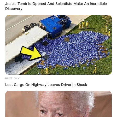
Jesus' Tomb Is Opened And Scientists Make An Incredible
Discovery
7. Maki Zenin
BUZZ DAY
Lost Cargo On Highway Leaves Driver In Shock