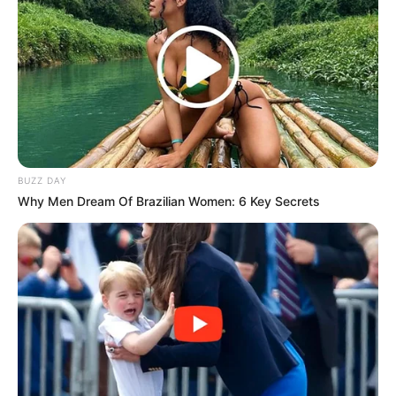
(foto: duniamasa)
BUZZ DAY
Panda adalah karakter
Jujutsu Kaisen
jenis roh terkutuk yang
Why Men Dream Of Brazilian Women: 6 Key Secrets
punya 3 jiwa di dalam dirinya. Tapi Panda tidak seperti roh
kutukan yang lain.
Meski ia sering menganggap bahwa manusia menjijikkan, tapi ia
menghormati dan menjaga keseimbangannya. Panda pernah
bersekolah di Sekolah Jujutsu.
10. Kento Nanami