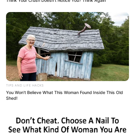
Think Your Crush Doesn't Notice You? Think Again
Nobara Kugisaki adalah penyihir yang mengandalkan boneka
jerami saat bertarung. Ia pun sering terlihat menusuk boneka
sebagai bentuk kutukan.
Meski sering dianggap remeh, kekuatannya bisa mematikan
musuh yang bahkan posisinya jauh dari dirinya.
6.
Toge Inumaki
TIPS AND LIFE HACKS
You Won't Believe What This Woman Found Inside This Old
Shed!