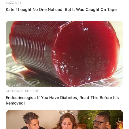
BUZZ DAY
Kate Thought No One Noticed, But It Was Caught On Tape
Salshabilla Adriani
Cut Syifa
TULIS KOMENTAR
Alamat email Anda tidak akan dipublikasikan.
Ruas yang wajib ditandai
*
GLYCOGEN SUPPORT
Endocrinologist: If You Have Diabetes, Read This Before It's
Removed!