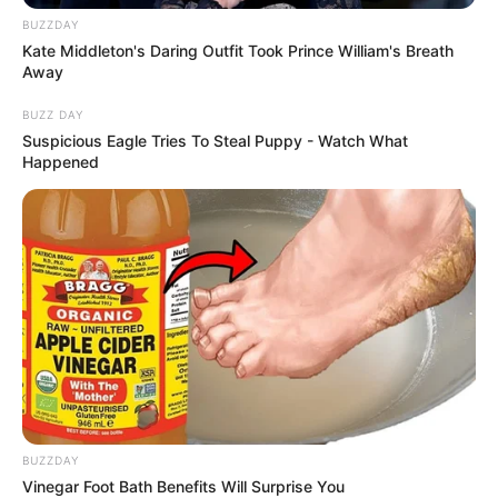
BUZZDAY
Kate Middleton's Daring Outfit Took Prince William's Breath
Away
BUZZ DAY
Suspicious Eagle Tries To Steal Puppy - Watch What
Happened
Serem! 9 Chat Ojek Online &
BUZZDAY
Pelanggan Ini Bikin Auto
Vinegar Foot Bath Benefits Will Surprise You