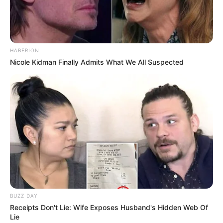
Versi Warga Thailand
HABERION
Nicole Kidman Finally Admits What We All Suspected
Langka Banget! 10 Pose Lucu
Katak yang Bikin Ketawa
Gemes
BUZZ DAY
Receipts Don't Lie: Wife Exposes Husband's Hidden Web Of
Lie
Ambyar! 10 Kalimat Baper