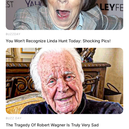
10 Pose Manekin Anti
Mainstream yang Konyol
Banget
BUZZDAY
You Won't Recognize Linda Hunt Today: Shocking Pics!
8 Kata Lucu Seputar Malam
Minggu ala Jomblo yang Bikin
Ngenes
BUZZ DAY
The Tragedy Of Robert Wagner Is Truly Very Sad