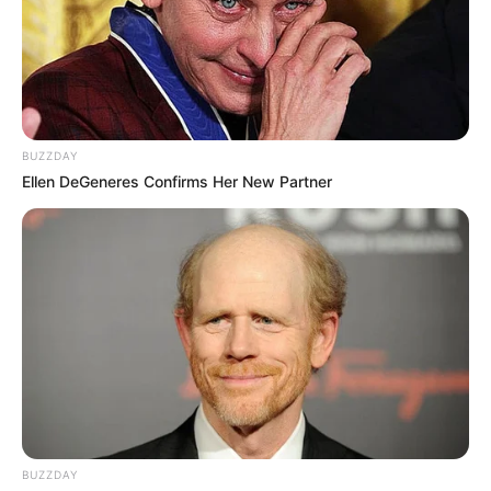
baru.
Ia debut bersama dengan member fromis_9 lainnya apda 24 Januri
2018 dengan mini album berjudul
To. Heart.
Tak hanya itu, ia
juga turut serta dalam produksi dan menulis lagu untuk grup.
BUZZDAY
Ellen DeGeneres Confirms Her New Partner
BUZZDAY