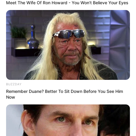
Meet The Wife Of Ron Howard - You Won't Believe Your Eyes
Ia mendapatkan kredit untuk lagu grup berjudul
The Way to Me
(2018),
Close To You
(2018),
DKDK
(2018),
Fly
High
(2019),
Fish
(2020),
Airplane Mode
(2021) serta
Hush
Hush
(2022).
Selain itu, ia juga mengisi OST Soundtrack untuk drama
The
Secret Life of My Secretary
(2019) serta
Rocket Boys
(2021).
BUZZDAY
Remember Duane? Better To Sit Down Before You See Him
Now