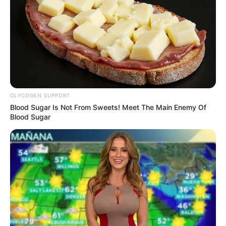
Ia dan Chaeyoung sama-sama takut pada merpati dan burung.
Menyukai
Rihanna
dan
Ariana Grande
.
Dulunya tenang dan pendiam tetapi menjadi lebih terbuka
setelah mengambil pelajaran musik.
Warna favoritnya adalah ungu dan hitam.
Ia kidal.
GLYCOGEN SUPPORT
Blood Sugar Is Not From Sweets! Meet The Main Enemy Of
Pandai rap.
Blood Sugar
Ia adalah penggemar game dan meniru karakter Overwatch di
Idol School
.
Kebiasaan tidur Jiwon adalah dia selalu tidur dengan mulut
terbuka.
Ia mengatakan bahwa ia ingin mengembangkan tinggi
badannya yang kurang.
Ia dan Hayoung memiliki tim komposer mereka sendiri yang