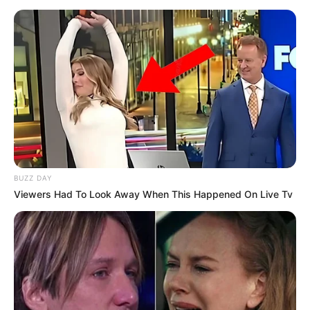
Merinding
Bikin Ngakak, 10 Potret
Cosplay Murah Pakai Bahan
Seadanya
BUZZ DAY
Viewers Had To Look Away When This Happened On Live Tv
Anti Mainstream, 10 Cara
Membawa Barang Belanjaan