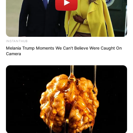
Saudara: –
Pacar: –
Profesi: Penyanyi, Aktris
Hobi: Mendengarkan Musik, Berbelanja
INSTANTHUB
Facebook: –
Melania Trump Moments We Can't Believe Were Caught On
Camera
Twitter: –
Instagram:
xjiwonparkx
TikTok: –
Youtube: –
Perwakilan Emoji:
Fakta Menarik
Punya saudara laki-laki.