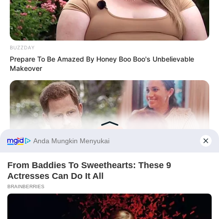
BUZZDAY
Prepare To Be Amazed By Honey Boo Boo's Unbelievable
Makeover
Before You Go
PRIVACY POLICY
DISCLAIMER
HUBUNGI KAMI
IKLAN
BUZZ DAY
The Truth About Archie They Couldn't Hide Any Longer