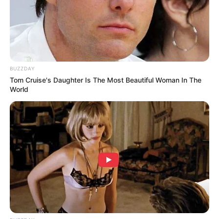
(foto: instagram/xjiwonparkx)
BUZZDAY
Tom Cruise's Daughter Is The Most Beautiful Woman In The
World
Daftar isi
Biodata & Profil
Nama Lengkap: Park Ji Won
Nama Panggung: Jiwon
Nama Panggilan: Megan, Kkomaengie, The Vitamin
of Fromis_9, Mariah Carey