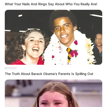
The Way to Me
– fromis_9 (2018)
What Your Nails And Rings Say About Who You Really Are!
Walaupun sudah trainee beberapa tahun, Jiwon fromis_9 juga
pernah gagal debut. Namun, ia tak menyerah dan terus latihan
sehingga sekarang ia bisa debut sebagai idol K-Pop.
TAGS
AKTRIS
FROMIS_9
JIWON FROMIS_9
PENYANYI
SELEBRITI KOREA
BUZZDAY
The Truth About Barack Obama's Parents Is Spilling Out