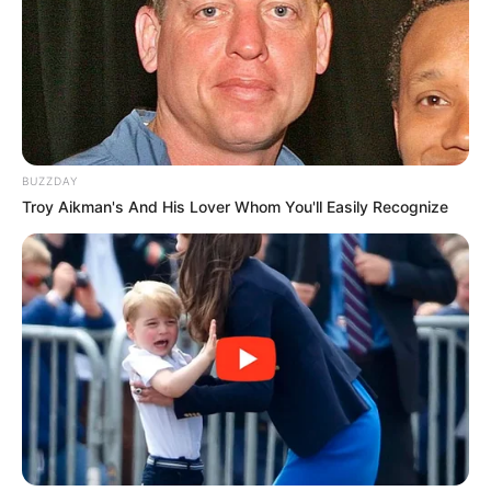
LIHAT ARTIKEL LAINNYA
BUZZDAY
Troy Aikman's And His Lover Whom You'll Easily Recognize
Nyimas Ratu Rafa
Shenina Cinnamon
Megan Domani
Beby Tsabina