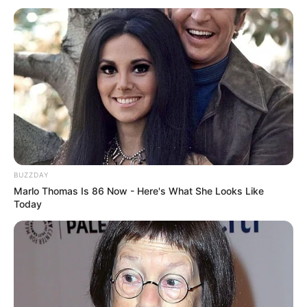
Pakai Bahasa Jawa Ini Bikin
Galau Abis
Fail! 10 Potret Makanan Gagal
Dimasak yang Bikin Kamu
BUZZDAY
Nggak Selera
Marlo Thomas Is 86 Now - Here's What She Looks Like
Today