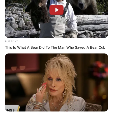
BUZZDAY
This Is What A Bear Did To The Man Who Saved A Bear Cub