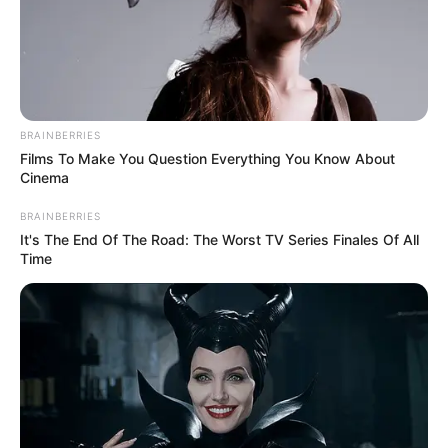
VLive:
IZ*ONE Official
Weibo:
Official IZ*ONE
Naver Post:
아이즈원
BRAINBERRIES
Member IZ*ONE
Films To Make You Question Everything You Know About
Cinema
1. Eun Bi
BRAINBERRIES
It's The End Of The Road: The Worst TV Series Finales Of All
Time