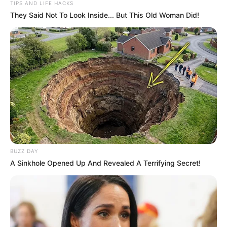
TIPS AND LIFE HACKS
Selama berada di acara
Produce 48
, dia sangat dekat dengan
They Said Not To Look Inside... But This Old Woman Did!
Sato Minami (kontestan dari Jepang), walaupun terkendala
bahasa.
Mantan trainee Music K Entertainment dan HYWY
Entertainment.
Motto-nya saat di
Produce 48
adalah “Memancarkan energi
unik”.
Hampir debut dalam lagu
DAYDAY
, namun dibatalkan dan
hampir debut juga dalam lagu
The Ark
, namun saat itu dia
memutuskan keluar dari company tersebut.
BUZZ DAY
Memiliki suara yang lembut dan penampilan yang polos.
A Sinkhole Opened Up And Revealed A Terrifying Secret!
Hyewon dan Yena sebenarnya satu sekolah, namun mereka
tidak pernah bertemu satu sama lain selama 3 tahun di sekolah
dan saat ini mereka akrab satu sama lain.
Dia menyukai takoyaki, es krik rasa vanila.