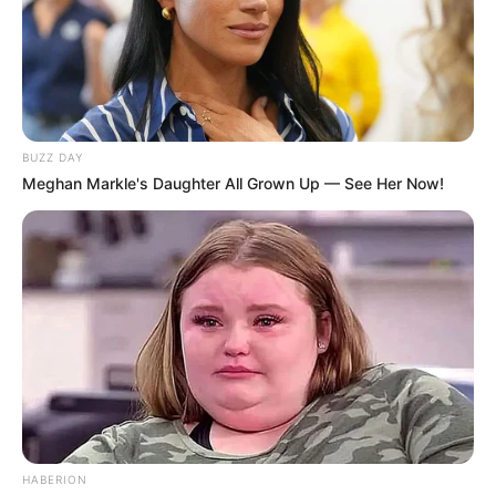
Pada babak final program
Produce 48
, dia menempati urutan ke
8 dengan vote sebanyak 248.432.
4. Yena
BUZZ DAY
Meghan Markle's Daughter All Grown Up — See Her Now!
HABERION