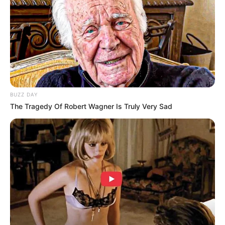
Twitter:
@39saku_chan
Youtube:
Sakura’s gaming channel
/
Sakura Miyawaki
7Gogo:
miyawaki-sakura
Weibo:
Sakura
TikTok:
@39saku_chan.88
BUZZ DAY
The Tragedy Of Robert Wagner Is Truly Very Sad
Fakta
Menarik
Dia memiliki adik laki-laki.
Dia dari agensi AKS, dibawah naungan EMI Records.
Merupakan anggota grup HKT48 (adik dari grup AKB48)
generasi pertama, posisi sub-kapten dan debut tahun 2011.
Sebelum pindah ke HKT48, dia menempati posisi center di
grup AKB48. generasi pertama dari Februari 2014 – Desember
2017 dan sudah sempat debut