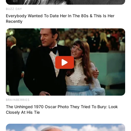
BUZZ DAY
Everybody Wanted To Date Her In The 80s & This Is Her
Recently
(foto: instagram/official_izone)
Biodata & Profil
BRAINBERRIES
The Unhinged 1970 Oscar Photo They Tried To Bury: Look
Closely At His Tie