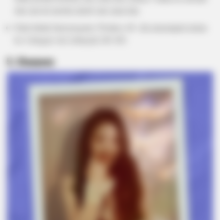
dan saat ini mereka akrab satu sama lain.
Pada babak final program ‘Produce 48’, dia menempati urutan
ke 4 dengan vote sebanyak 285.385.
5. Chaeyeon
HABERION
Rare Elephant Birth—Then Nature Delivered A Second Shock