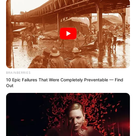
130
VOTE
fans love
Debut:
Asal:
29 Oktober
2018
Korea Selatan
Jumlah Anggota:
Fandom:
12 Member
WIZ*ONE
BRAINBERRIES
10 Epic Failures That Were Completely Preventable — Find
Out
Edit
IZ*ONE adalah grup penyanyi wanita asal Korea Selatan-Jepang
yang dibentuk oleh CJ E&M melalui program
Produce 48
, season
ketiga dari
Produce 101
di Mnet.
Acara tersebut dimulai pada 15 Juni – 31 Agustus 2018, yang