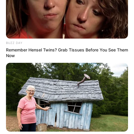
Zodiak: Cancer
Tinggi Badan: 163 cm
Berat Badan: 43 kg
Golongan Darah: B
BUZZ DAY
Profesi: Rapper, penyanyi, penulis lagu, aktris
Remember Hensel Twins? Grab Tissues Before You See Them
Now
Hobi: Menonton film anime dan drama
Instagram:
@hyemhyemu
Twitter:
@hyemu_official
Youtube:
강혜원
Fakta
Menarik
Memiliki adik laki-laki.
Dia dari agensi 8D CREATIVE.