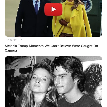
Pada babak final program
Produce 48
, dia menempati urutan ke
2 dengan vote sebanyak 316.105.
3.
Hyewon
INSTANTHUB
Melania Trump Moments We Can't Believe Were Caught On
Camera