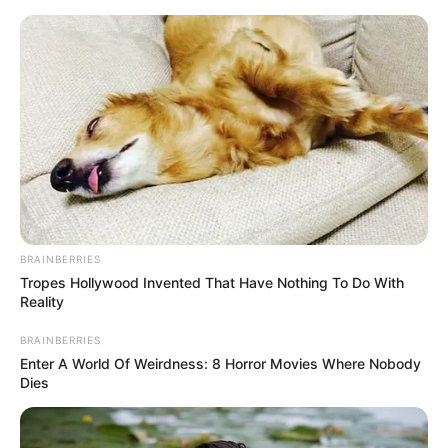
HOME
INSPIRASI
STYLE
FILM &
NGAKAK
QUOTES
HYPE
MORE
SERIES
BRAINBERRIES
Tropes Hollywood Invented That Have Nothing To Do With
Reality
BRAINBERRIES
Enter A World Of Weirdness: 8 Horror Movies Where Nobody
Dies