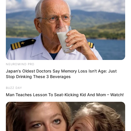
Nama Lengkap: Kang Hye Won
Nama Panggung: Hyewon
NEUROMIND PRO
Nama Panggilan: Kang-Chan, Innocent Rapper
Japan's Oldest Doctors Say Memory Loss Isn't Age: Just
Posisi: Lead Rapper, Sub Vocalist, Visual
Stop Drinking These 3 Beverages
Tempat Tanggal Lahir: Korea Selatan, 5 Juli 1999
BUZZ DAY
Man Teaches Lesson To Seat-Kicking Kid And Mom – Watch!
Ulang Tahun: 5 Juli
Kewarganegaraan: Korea Selatan
Pendidikan: –
Agama: –