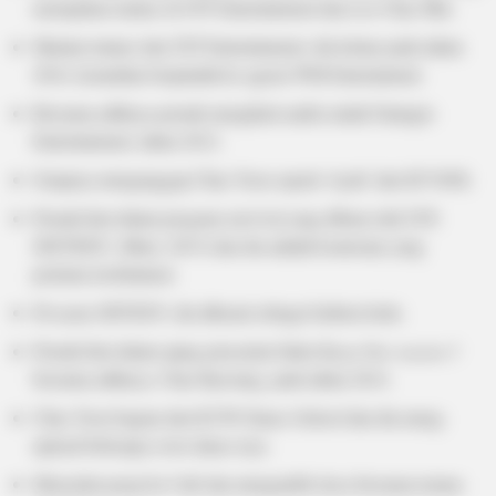
merupakan trainee di JYP Entertainment dan Lee Chae Min.
Mantan trainee dari JYP Entertainment, dia keluar pada tahun
2016, kemudian berpindah ke agensi WM Entertaiment.
Bersama adiknya pernah mengikuti audisi untuk Fantagio
Entertainment, tahun 2012.
Grupnya menganggap Chae Yeon seperti ‘Ayah’ dari IZ*ONE.
Pernah ikut dalam program survival yang dibuat oleh JYP,
SIXTEEN. (Mnet, 2015) dan dia adalah kontestan yang
pertama tereliminasi.
Di acara
SIXTEEN
, dia dikenal sebagai fashion holic.
Pernah ikut dalam ajang pencarian bakat
Kpop Star season 3
bersama adiknya, Chae Ryeoung, pada tahun 2014.
Chae Yeon bagian dari KYW Dance School dan dia meng-
upload beberapa cover dance-nya.
Menyukai pergi ke Cafe dan mengambil sleca bersama teman-