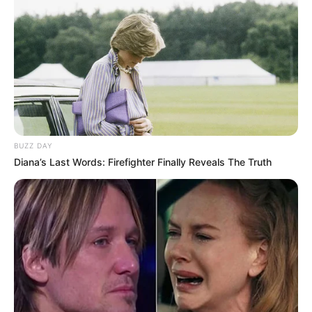
BUZZ DAY
Diana’s Last Words: Firefighter Finally Reveals The Truth
(foto: instagram/official_izone)
Biodata & Profil
Nama Lengkap: Miyawaki Sakura
Nama Panggung: Sakura
Nama Panggilan: Sakuratan, Sakura