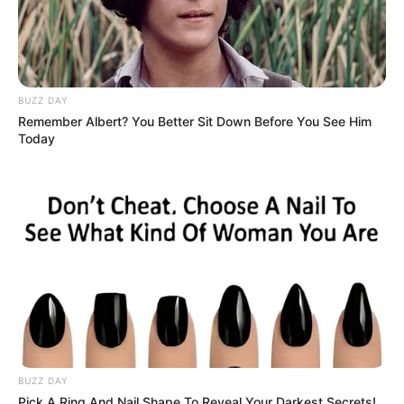
Youtube:
권은비 – KWON EUN BI
vLive:
KWON EUN BI
Fakta
Menarik
BUZZ DAY
Remember Albert? You Better Sit Down Before You See Him
Mantan personil grup Ye.A.
Today
Dia menggunakan nama panggung Kazoo, saat debut dengan
grup Ye.A, tahun 2014.
Setelah keluar dari grup Ye.A, pada tahun 2015, dia
memutuskan untuk berpindah ke agensi Woolim Entertainment.
Pernah tampil di acara
The Summer Concert 3
dengan Jang
Dong Woo INFINITE.
Grupnya menganggap Eun Bi seperti ‘Ibu’ dari IZ*ONE,
karena dia memiliki kemampuan memimpin yang baik.
Dia menyukai es krim dan favoritnya adalah rasa green tea
BUZZ DAY
Pick A Ring And Nail Shape To Reveal Your Darkest Secrets!
chocolate.