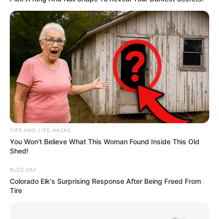
Eun Bi mengaku bahwa dia dan Min Joo memiliki selera yang
sama.
Memiliki wajah yang mirip seperti Irene
Red Velvet
.
Bekerja part time di Paris Baguette.
Mengidolakan
UI
.
Pada babak final program
Produce 48
, dia menempati urutan ke
7 dengan vote sebanyak 250.212.
2. Sakura
TIPS AND LIFE HACKS
You Won't Believe What This Woman Found Inside This Old
Shed!
BUZZ DAY
Colorado Elk's Surprising Response After Being Freed From
Tire