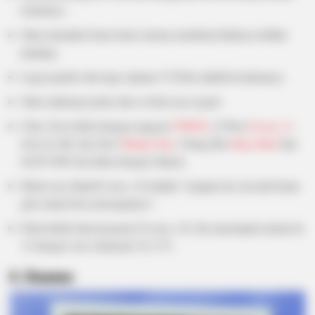
temannya.
Suka memakai Jeans ketat, karena membuat kakinya terlihat
panjang.
Lagu populer dan lagu ciptaan J.Y.Park adalah kesukaanya.
Suka makanan pedas dan es krim rasa yogurt.
Chae Yeon dekat dengan anggota
TWICE
, Ji Won
Fromis_9
,
Jeon So Mi, Dae Hwi
Wanna One
, Chang Bin
Stray Kids
dan
di IZ*ONE dia dekat dengan Sakura.
Motto-nya dalan
Produce 48
adalah “Apapun itu, kecuali kamu
gila, kamu bisa mencapainya”.
Pada babak final program
Produce 48
, dia menempati urutan ke
12 dengan vote sebanyak 221.273.
6. Chaewon