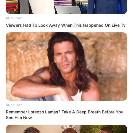
Pelanggan Ini Bikin Auto
Merinding
BUZZ DAY
Viewers Had To Look Away When This Happened On Live Tv
Bikin Ngakak, 10 Potret
Cosplay Murah Pakai Bahan
Seadanya
BUZZ DAY
Remember Lorenzo Lamas? Take A Deep Breath Before You
See Him Now