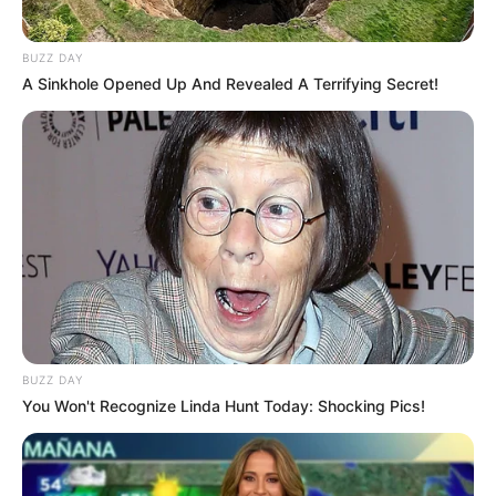
BUZZ DAY
A Sinkhole Opened Up And Revealed A Terrifying Secret!
(foto: instagram/hannahstocking)
2. Berjemur dengan mengenakan bikini di hari yang cerah
BUZZ DAY
You Won't Recognize Linda Hunt Today: Shocking Pics!