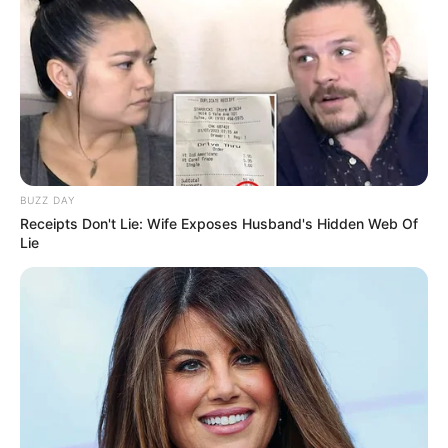
Shenina Cinnamon
Megan Domani
Beby Tsabina
Salshabilla Adriani
BUZZ DAY
Receipts Don't Lie: Wife Exposes Husband's Hidden Web Of
Lie
TULIS KOMENTAR
Alamat email Anda tidak akan dipublikasikan.
Ruas yang wajib ditandai
*