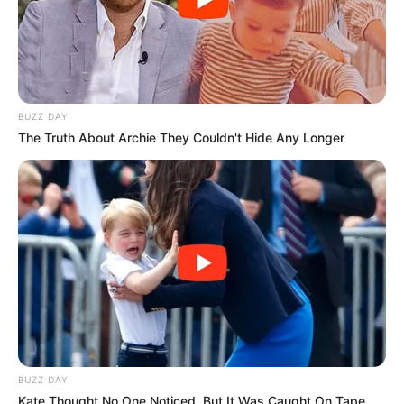
BUZZ DAY
The Truth About Archie They Couldn't Hide Any Longer
(foto: instagram/hannahstocking)
5. Pose seksinya bahkan membuat anjing terheran-heran
BUZZ DAY
Kate Thought No One Noticed, But It Was Caught On Tape