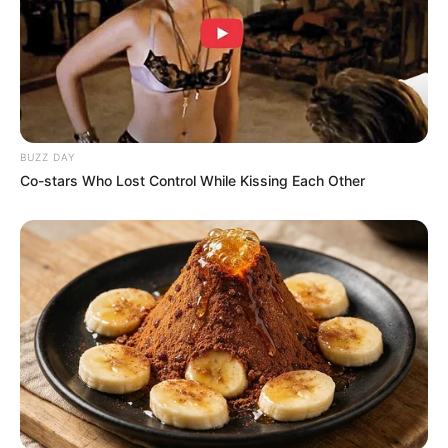
Profesi: Model, Aktris, Youtuber, TikToker
Hobi: Fitness, Membaca
Facebook:
@Hannah Stocking
Twitter:
@HannahStocking
BUZZ DAY
Instagram:
@hannahstocking
Co-stars Who Lost Control While Kissing Each Other
TikTok:
@hannahstocking
YouTube:
Hannah Stocking Official
Fakta Menarik
Merupakan keturunan Yunani, Armenia, Ukraina, dan
Hungaria.
Saat masih kuliah, ia senang bermain voli.
Ia bersahabat dengan
Lele Pons
.