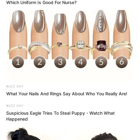
Which Uniform Is Good For Nurse?
LIHAT ARTIKEL LAINNYA
Laras Kinanda
Nyimas Ratu Rafa
BUZZ DAY
What Your Nails And Rings Say About Who You Really Are!
BUZZ DAY
Suspicious Eagle Tries To Steal Puppy - Watch What
Happened