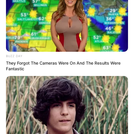
BUZZ DAY
They Forgot The Cameras Were On And The Results Were
Fantastic
(foto: instagram/hannahstocking)
3. Mengenakan gaun panjang menjuntai dengan belahan