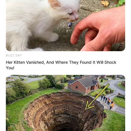
Baca juga:
Biodata, Profil, dan Fakta Bhad Bhabie
Foto – foto Hannah Stocking
1. Bergaya dengan riasan dan
seperti tokoh penyihir
outfit
jahat, Ursula
BUZZ DAY
Her Kitten Vanished, And Where They Found It Will Shock
You!