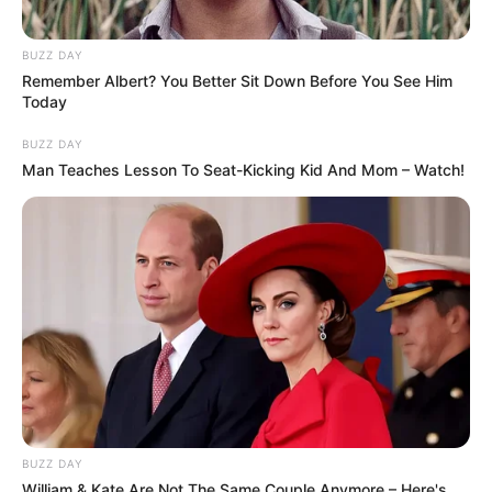
super tinggi
BUZZ DAY
Remember Albert? You Better Sit Down Before You See Him
Today
BUZZ DAY
Man Teaches Lesson To Seat-Kicking Kid And Mom – Watch!
BUZZ DAY
William & Kate Are Not The Same Couple Anymore – Here's