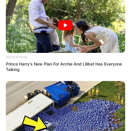
10 Pose Manekin Anti
Mainstream yang Konyol
Banget
INSTANTHUB
Prince Harry's New Plan For Archie And Lilibet Has Everyone
Talking
8 Kata Lucu Seputar Malam
Minggu ala Jomblo yang Bikin
Ngenes