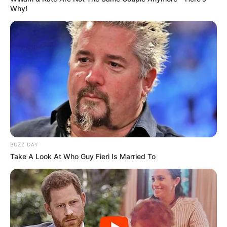
Why!
(foto: instagram/hannahstocking)
4. Dalam perayaan hari ulang tahunnya
BUZZ DAY
Take A Look At Who Guy Fieri Is Married To