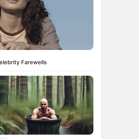
kin Ngakak, 10 Potret
splay Murah Pakai Bahan
adanya
lebrity Farewells
ti Mainstream, 10 Cara
mbawa Barang Belanjaan
rsi Warga Thailand
LOVE