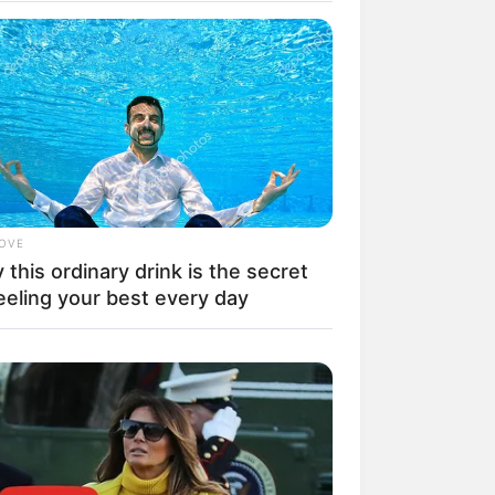
il! 10 Potret Makanan Gagal
masak yang Bikin Kamu
gak Selera
LOVE
this ordinary drink is the secret
eeling your best every day
 Pose Manekin Anti
instream yang Konyol
nget