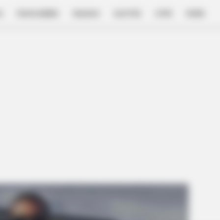
E
FILM & SERIES
NGAKAK
QUOTES
HYPE
MORE