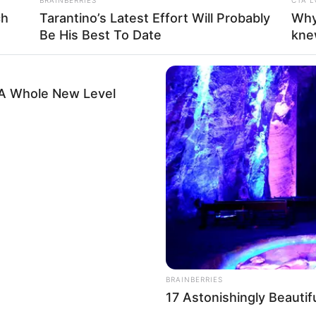
ch
Tarantino’s Latest Effort Will Probably
Why
Baca selengkapnya
arrow_forward_ios
Be His Best To Date
kne
La
Ka
Ge
 A Whole New Level
Am
Pa
Ga
nah mendapatkan penghargaan Man of the Year dan
BRAINBERRIES
erpengaruh versi TIME.
17 Astonishingly Beauti
Mute