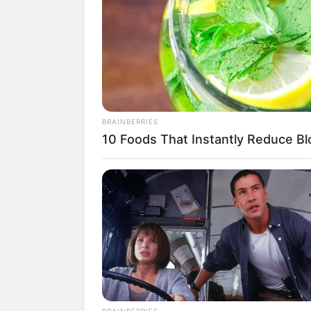
SHARE
TWEET
SHARE
Kanye West memiliki pesona tersendiri t
kecintaannya dalam dunia musik rapp se
sekarang.
BRAINBERRIES
10 Foods That Instantly Reduce Bl
Ia bahkan rela putus sekolah di perguru
sebenarnya ditentang oleh ibunya.
Namun, ia berhasil membuktikan bahwa d
sukses menjadi produser dari Jay-Z, Ali
Sebagai seorang penyanyi, ia memiliki 
memiliki label rekaman sendiri bernam
Ia juga dikenal memiliki gaya
fashion
ya
berinisiatif untuk mendirikan bisnis send
BRAINBERRIES