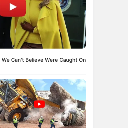
Kata Lucu Seputar Malam
nggu ala Jomblo yang Bikin
enes
We Can't Believe Were Caught On
 Desain Kanopi Tempat
dur, Serasa Beristirahat di
mar Raja