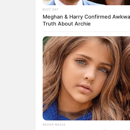
BUZZ DAY
Meghan & Harry Confirmed Awkwa
Truth About Archie
Biodata & Profil
Nama Lengkap: Kanye Omari West
Nama Panggung:
Kanye
West
RADAR MEDIA