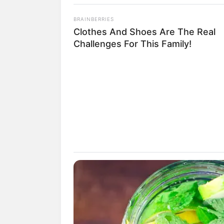
BRAINBERRIES
Clothes And Shoes Are The Real
Challenges For This Family!
Ka
fan
Tanggal Lahir:
Tempat Lahir:
8 Juni
1977
Atlanta
,
Georgia
,
Am
Serikat