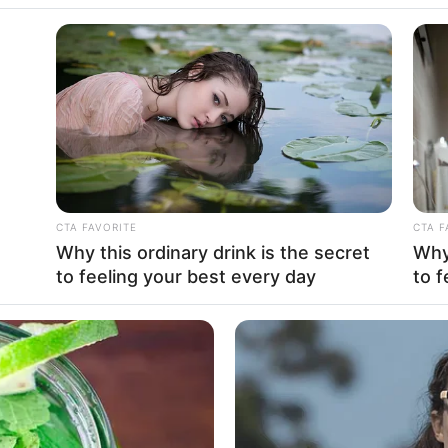
nye West
CTA FAVORITE
CTA F
Why this ordinary drink is the secret
Why 
1
Se
to feeling your best every day
to f
VOTE
Pe
s love
Me
Umur:
Profesi:
erika
49 Tahun
Musisi
,
Produser
,
Rapper