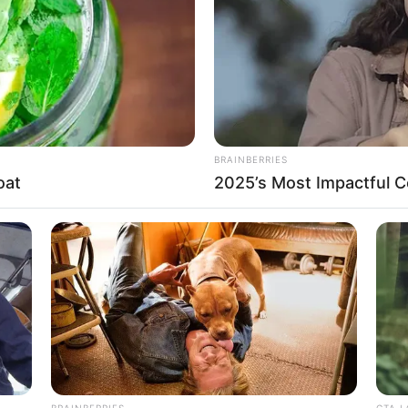
WHATSAPP
TELEGRAM
LINE
Bi
Co
Edit
Se
erutama bagi pecinta musik rapp. Berawal dari
jak sekolah dasar membawanya menjadi sukses seperti
BRAINBERRIES
oat
2025’s Most Impactful Ce
an tinggi demi menekuni hobinya tersebut walau
ia bisa sukses sebagai rapper. Tak cuma itu, ia pun
An
cia Keys, John Legends, dan banyak artis lainnya.
Me
Ve
album solo yang mendapatkan ratusan penghargaan. Ia
a G.O.O.D Music.
ng baik dan dengan kemampuannya tersebut, ia
iri di bidang
fashion
yang dinamakan YZY atau Yeezy.
BRAINBERRIES
CTA 