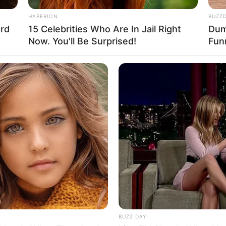
HABERION
BUZZ
rd
15 Celebrities Who Are In Jail Right
Dumb
Now. You'll Be Surprised!
Fun
Ta
Ha
90
BUZZ DAY