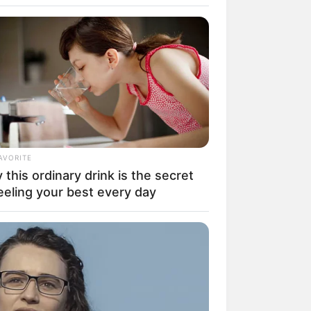
AVORITE
this ordinary drink is the secret
rem! 9 Chat Ojek Online &
eeling your best every day
langgan Ini Bikin Auto
rinding