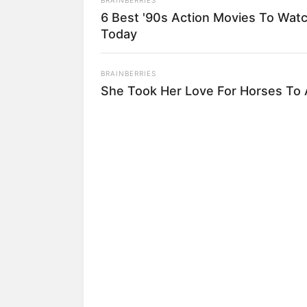
6 Best '90s Action Movies To Wat
Today
BRAINBERRIES
She Took Her Love For Horses To
Dengan kesuksesannya tersebut, ia per
sempat masuk dalam 100 orang paling b