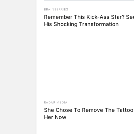
Baca juga:
Biodata, Profil, dan Fakt
BRAINBERRIES
Remember This Kick-Ass Star? Se
His Shocking Transformation
RADAR MEDIA
She Chose To Remove The Tattoos
Her Now