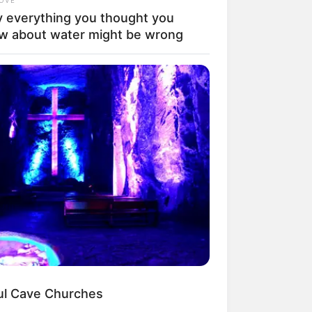
 everything you thought you
w about water might be wrong
ngka Banget! 10 Pose Lucu
tak yang Bikin Ketawa
mes
byar! 10 Kalimat Baper
kai Bahasa Jawa Ini Bikin
lau Abis
ful Cave Churches