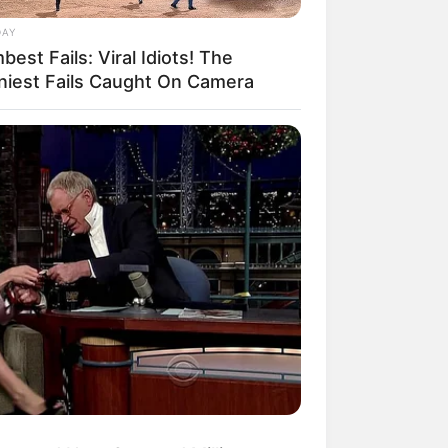
DAY
est Fails: Viral Idiots! The
niest Fails Caught On Camera
mpil Lebih Modern, 7 Potret
sil Renovasi Rumah Berusia
 Tahun