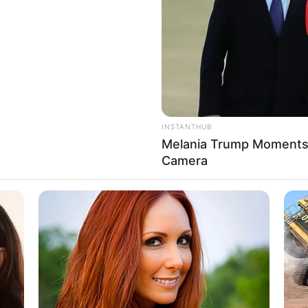
8 
Mi
Ng
INSTANTHUB
Melania Trump Moments 
Camera
10
instagram/kimkardashian)
Ti
Ka