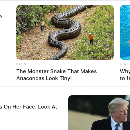
a Gwen Stefani
e
Fa
Di
Ng
BRAINBERRIES
CTA 
The Monster Snake That Makes
Why 
Anacondas Look Tiny!
to f
10
Ma
Ba
 On Her Face. Look At