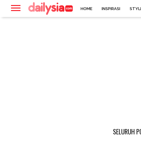
HOME
INSPIRASI
STYL
SELURUH P