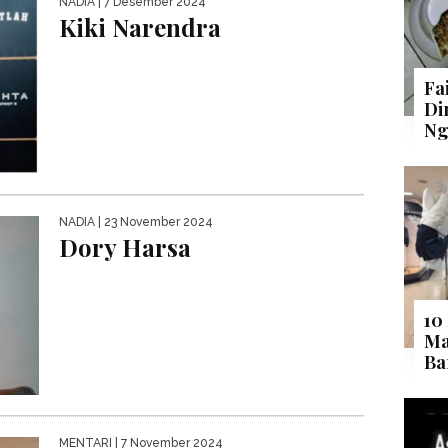
NADIA
| 7 Desember 2024
Kiki Narendra
Fa
Di
Ng
NADIA
| 23 November 2024
Dory Harsa
10
Ma
Ba
MENTARI
| 7 November 2024