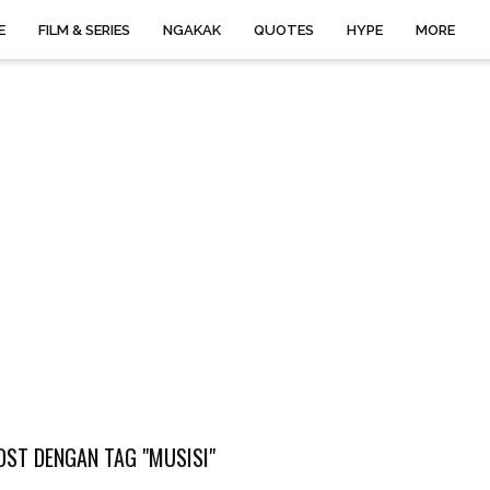
E
FILM & SERIES
NGAKAK
QUOTES
HYPE
MORE
OST DENGAN TAG "MUSISI"