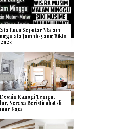
Kata Lucu Seputar Malam
nggu ala Jomblo yang Bikin
enes
 Desain Kanopi Tempat
dur, Serasa Beristirahat di
mar Raja