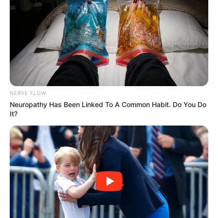
NERVE FLOW
Neuropathy Has Been Linked To A Common Habit. Do You Do
It?