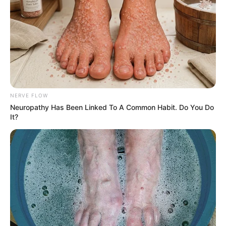
NERVE FLOW
Neuropathy Has Been Linked To A Common Habit. Do You Do
It?
YouTube
Dikutip dari
Social Blade
tahun 2024, penghasilannya perhari 32-
505 dollar atau 501 ribu-7 juta rupiah, perbulan 948-15,2 ribu
dollar atau 14 juta-238 juta rupiah dan pertahun 1,4 ribu-181,9
ribu dollar atau 21 juta-2 miliar rupiah.
Kontroversi