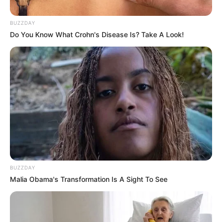
Bagi saya, bentuk penistaan atas Tuhan adalah jika
ada orang yang menghina orang miskin atau apa pun
BUZZDAY
ciptaan-Nya.
Do You Know What Crohn's Disease Is? Take A Look!
Dalam kepedihan apa pun hikmah yang lebih besar
terkandung dibanding kepedihan itu sendiri.
Pembelaan atas nama Tuhan sebenarnya hanyalah
pembelaan atas ego suatu kelompok saja.
Mengalah bukan berarti kalah, tapi justru puncak
kemenangan.
BUZZDAY
Malia Obama's Transformation Is A Sight To See
Pendapat kita benar, tapi bisa jadi mengandung
kesalahan. Sedangkan pendapat orang lain salah,
tapi bisa jadi mengandung kebenaran.