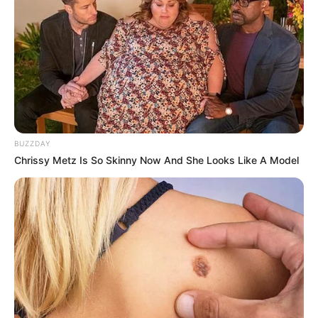
kemerdekaan. Kita diciptakan merdeka. Syukuri
dengan mau menjadi diri sendiri.
Jika ada pendakwah Islam yang justru mencerai-
beraikan sesama muslim atas nama perbedaan
pandangan, ia berarti telah mengkhianati Nabi.
Karena Nabi mempersatukan, tapi ia mencerai-
beraikan.
BUZZDAY
Chrissy Metz Is So Skinny Now And She Looks Like A Model
Matematika Allah bukan dihitung dari seberapa
langkah kita (ke masjid). Tapi seberapa besar
kemauan kita.
Kalau diperintah atau dilarang atas sesuatu yang tak
ada alasan rasionalnya, maka di sanalah ketaatan
kita diuji oleh Allah.