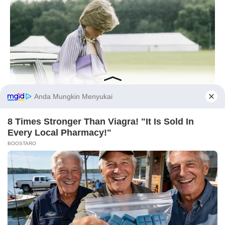
Laras Kinanda
Nyimas Ratu Rafa
BUZZ DAY
Diana’s Last Words: Firefighter Finally Reveals The Truth
Shenina Cinnamon
Megan Domani
Before You Go
Beby Tsabina
Salshabilla Adriani