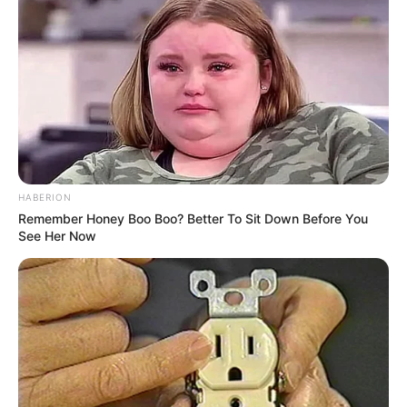
Terorisme itu nyata. Ia membunuh, ia membakar
rumah ibadah. Sesedikit apapun teroris itu, mereka
mengerikan. Karena jelas kata Qur’an, satu nyawa
dibunuh tanpa alasan benar, seperti membunuh
seluruh umat manusia. Mari bersama rapatkan shaf
(barisan) melawan mereka.
Tugasmu dari Tuhan itu jadi baik, bukan terlihat baik
di mata manusia.
HABERION
Remember Honey Boo Boo? Better To Sit Down Before You
See Her Now
Mari kita selalu berakhlak dan mempersatukan,
seperti Nabi SAW yang terbaik akhlaknya dan
mempersatukan para nabi dan kaumnya di akhirat.
Tiap golongan itu punya pahlawannya, seperti tiap
kaum punya nabinya. Saling hormati para pahlawan,
seperti tiap umat harus hormati dari kaum lain.