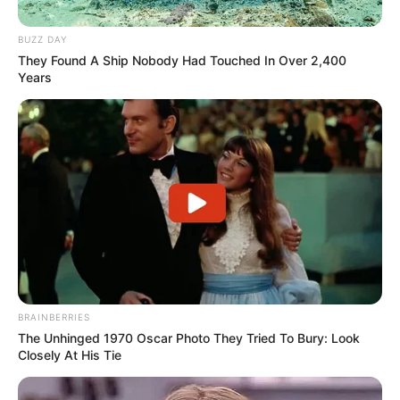
Peperangan itu bukan hanya tidak selaras dengan
ajaran Islam tapi mengkhianati fitrah manusia yang
BUZZ DAY
pada dasarnya membenci peperangan.
They Found A Ship Nobody Had Touched In Over 2,400
Years
Semua musik yang mengajak kepada nilai-nilai luhur:
kemanusiaan, perdamaian, ketulusan, cinta,
kesetiaan, dan lain-lain itu termasuk musik yang baik.
Sering kali kita mengkambinghitamkan orang lain atau
sesuatu di luar diri kita. Padahal yang bermasalah
adalah diri kita sendiri. Begitu pula kadang kita
mencari solusi di luar diri. Padahal solusi itu
sebenarnya ada dalam diri.
BRAINBERRIES
The Unhinged 1970 Oscar Photo They Tried To Bury: Look
Terlihat buruk di mata manusia padahal baik di mata-
Closely At His Tie
Nya, itu cobaan yang akan jadi pahala besar.