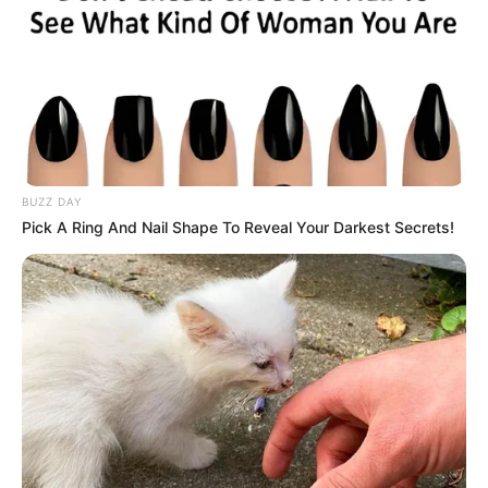
Guru adalah siapa saja yang mengajariku walau
sehuruf. Maka, berakhlaklah pada siapapun, karena
bisa jadi ia gurumu yang tidak kamu sadari.
Yang perlu kau dengar hanya dua jenis orang, yakni
yang mencintaimu karena dia bicara dengan
ketulusan dan yang pintar karena dia bicara dengan
keilmuan.
BUZZ DAY
Pick A Ring And Nail Shape To Reveal Your Darkest Secrets!
Pembenci memikirkan yang dibenci. Maka hidupnya
selalu suram. Pecinta memikirkan yang dicinta, maka
hidupnya selalu cerah.
Yang perlu kau dengar hanya dua jenis orang, yakni
yang mencintaimu karena dia bicara dengan
ketulusan dan yang pintar karena dia bicara dengan
keilmuan.