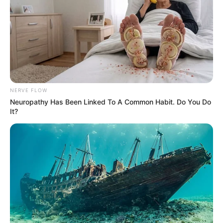
Pertanyaannya, dulu agama turun untuk
mendamaikan, sekarang kok justru agama menjadi
sumber kegaduhan.
Melukai dengan lisan lebih buruk daripada melukai
menggunakan pedang.
NERVE FLOW
Banyak orang yang hanya berislam secara simbolik.
Neuropathy Has Been Linked To A Common Habit. Do You Do
It?
Tapi tidak berislam secara substansi.
Begitu seseorang merasa pintar, maka saat itu ia
berarti bodoh. Sebagaimana begitu seseorang
merasa suci, saat itu ia sedang kotor.
Kita bisa berbeda dalam hal kebenaran, namun kita
memiliki visi yang sama dalam hal kebaikan.