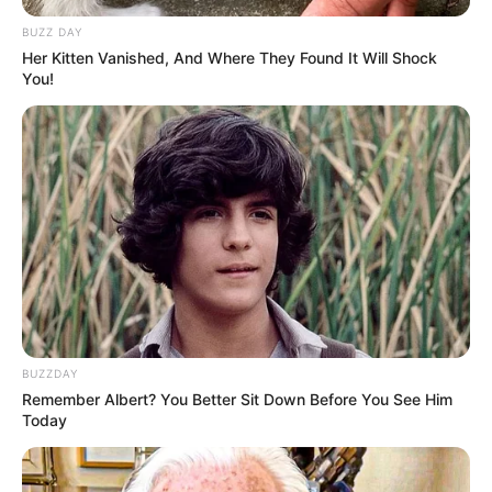
Meninggalkan kesan yang baik lebih penting dalam
BUZZ DAY
dakwah ketimbang menyampaikan pesan yang baik.
Her Kitten Vanished, And Where They Found It Will Shock
You!
Seorang ibu rela malu demi anaknya. Anak BAB di
tempat umum, nangis di pesawatm dan lain-lain. Dia
tak peduli pada orang demi anaknya. Namun, anak,
dia kadang tidak rela malu atas ibunya yang
bertingkah memalukan, misalnya karena ketinggalan
zaman: pakaian yang tidak sesuai tren di pesta
anaknya.
Ibadah adalah seni merayu Tuhan untuk mengetuk
pintu hati-Nya.
BUZZDAY
Remember Albert? You Better Sit Down Before You See Him
Ibadah yang langsung kepada Allah adalah
Today
memasukkan rasa bahagia ke hati orang lain.