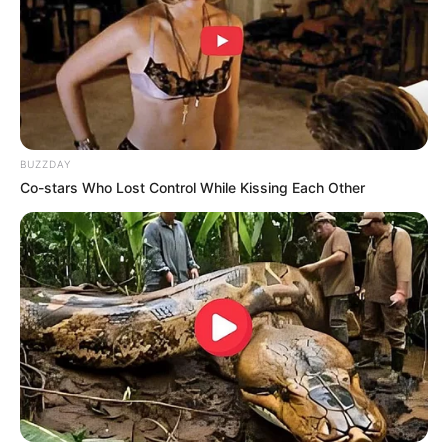
BUZZDAY
Co-stars Who Lost Control While Kissing Each Other