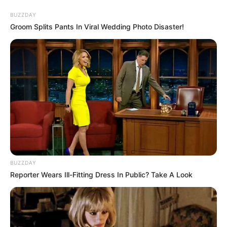
BUZZDAY
Groom Splits Pants In Viral Wedding Photo Disaster!
HOME
INSPIRASI
STYLE
FILM &
NGAKAK
QUOTES
HYPE
MORE
SERIES
BUZZDAY
Reporter Wears Ill-Fitting Dress In Public? Take A Look