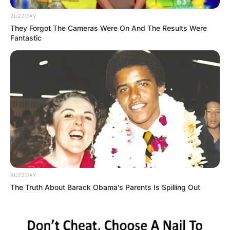
Hikmah Podcast
(RTV | 2021)
BUZZDAY
They Forgot The Cameras Were On And The Results Were
Fantastic
Buku
Menyegarkan Islam Kita
Anakku Dibunuh Israel
Islam ‘Mazhab’ Fadlullah
Tuhan Ada di Hatimu
Quotes
Yang paling aku takutkan adalah ketakutanku pada
BUZZDAY
diri sendiri: kepentinganku, nafsuku, dan golonganku.
The Truth About Barack Obama's Parents Is Spilling Out
Karena itu, dalam tasawuf, yang harus pertama kau
urus dan kendalikan adalah egomu.