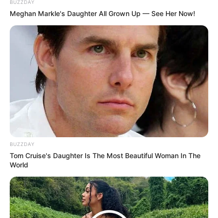
BUZZDAY
Baca juga:
Biodata, Profil, dan Fakta Betari Ayu
Meghan Markle's Daughter All Grown Up — See Her Now!
BUZZDAY
Tom Cruise's Daughter Is The Most Beautiful Woman In The
World