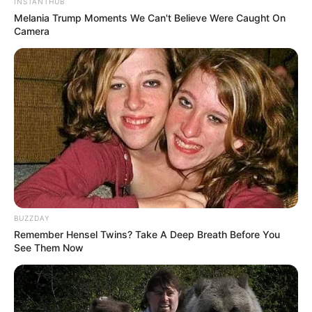
INSTANTHUB
Threads:
@husein_hadar
Melania Trump Moments We Can't Believe Were Caught On
Camera
Instagram:
@husein_hadar
TikTok:
@huseinjafar
YouTube:
Jeda Nulis
Tinggi, Berat & Penampilan Fisik
Tinggi: – cm
Berat: – kg
Golongan Darah: –
BUZZDAY
Warna Rambut: Hitam
Remember Hensel Twins? Take A Deep Breath Before You
Warna Mata: Hitam
See Them Now
Warna Kulit: Putih
Ukuran Tubuh: –