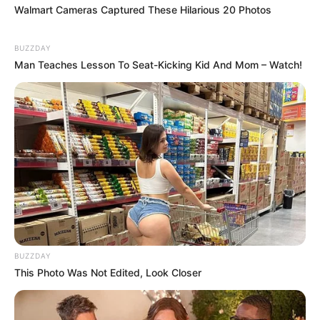
Walmart Cameras Captured These Hilarious 20 Photos
Kalau Nabi sabdakan bahwa: ‘Bumi ini semuanya
BUZZDAY
masjid’. Yang terpikir dalam benak saya bukan
Man Teaches Lesson To Seat-Kicking Kid And Mom – Watch!
keberadaan Tuhan di bangunan kubah yang kita
sebut masjid itu. Tapi di mana saya melihat Tuhan
dan menyebabkan saya bersujud pada-Nya, di
sanalah masjid.
Jika kita ingin menjadi manusia yang mulia, maka tak
ada cara lain kecuali menyandingkan diri kita dengan
Al-Quran.
Semakin mengaji, semakin kita paham betapa tak
terbatasnya medan makna AlQuran dan betapa
BUZZDAY
kerdilnya pikiran kita, sehingga kita terus semakin
This Photo Was Not Edited, Look Closer
rendah hati. Bukan justru semakin sok.
Nikmat terbesar Tuhan kepada kita adalah