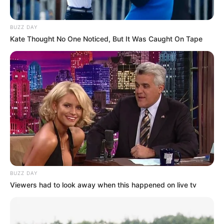
BUZZ DAY
Kate Thought No One Noticed, But It Was Caught On Tape
LIHAT ARTIKEL LAINNYA
BUZZ DAY
Viewers had to look away when this happened on live tv