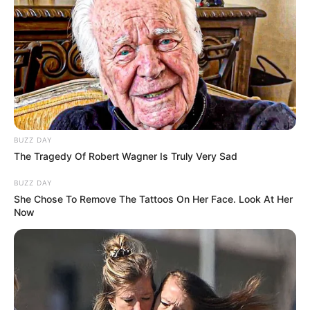
Sejatinya menghadap ke mana pun, kita melihat
kebesaran Allah yang membuat kita menyebut nama-
Nya. Bukan hanya di Ka’bah, tapi juga di gubuk-gubuk
orang miskin, di rumah-rumah yatim, bahkan di
lembaga pemasyarakatan.
Dokter dan Obat itu adalah perantara untuk mengetuk
pintu ksembuhan yang diberikan oleh Allah SWT.
BUZZ DAY
The Tragedy Of Robert Wagner Is Truly Very Sad
Ibarat kata dalam satu taman, semua bunga layu dan
masih ada satu yang masih hidup. Ingin fokus
BUZZ DAY
kembangkan ke satu yang masih hidup, ketimbang
She Chose To Remove The Tattoos On Her Face. Look At Her
meratapi dan menghakimi yang mati.
Now
Jangan sampai setelah berhijrah, ibadah kita menjadi
lebih semangat, namun kita menjadi tidak murah
senyum kepada orang lain.