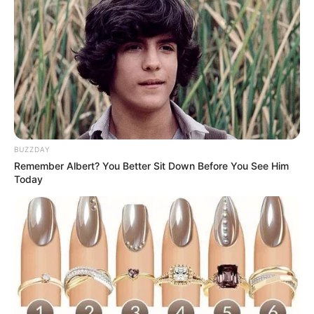
BUZZDAY
Remember Albert? You Better Sit Down Before You See Him
Today
(foto: instagram/mila_thr_siberuan)
5. Ekspresi pasrah terhadap majikannya nih, tapi
ternyata imut juga memakai rambut pasangan yang
model bob pendek