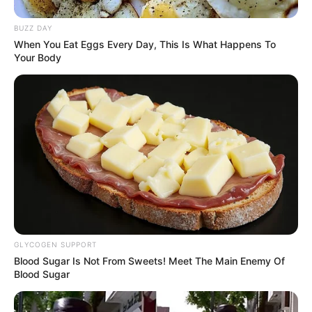
Nggak Selera
BUZZ DAY
When You Eat Eggs Every Day, This Is What Happens To
Your Body
10 Pose Manekin Anti
Mainstream yang Konyol
Banget
GLYCOGEN SUPPORT
Blood Sugar Is Not From Sweets! Meet The Main Enemy Of
Blood Sugar
8 Kata Lucu Seputar Malam