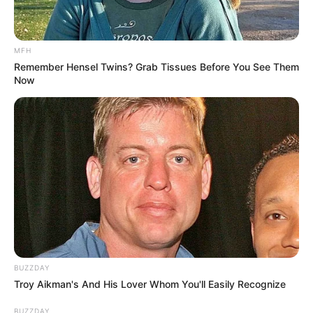
MFH
Remember Hensel Twins? Grab Tissues Before You See Them
Now
(foto: instagram/elegant_pet1)
9. Selain pakai dasi, ada juga yang disematkan
kalung pada lehernya. Mirip ibu-ibu komplek deh
BUZZDAY
Troy Aikman's And His Lover Whom You'll Easily Recognize
BUZZDAY