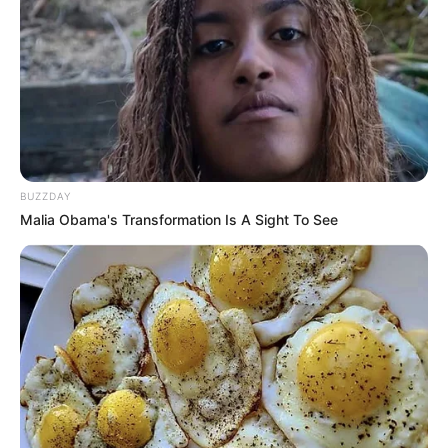
Ambyar! 10 Kalimat Baper
BUZZDAY
Pakai Bahasa Jawa Ini Bikin
Malia Obama's Transformation Is A Sight To See
Galau Abis
Fail! 10 Potret Makanan Gagal
Dimasak yang Bikin Kamu