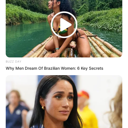
(foto: instagram/eywa_dagon)
BUZZ DAY
Why Men Dream Of Brazilian Women: 6 Key Secrets