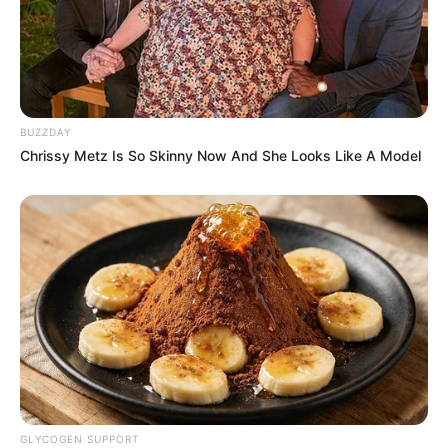
(foto: instagram/krugertheridgeback)
10. Karena warna yang sama jadi tak terlihat kalau
pakai rambut palsu, terlihat rambut alami milik
anjingnya
BUZZDAY
Chrissy Metz Is So Skinny Now And She Looks Like A Model
GLYCOGEN SUPPORT