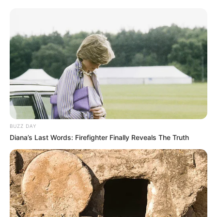
10 Fakta Menarik Alaskan
Biar Tetap Aktif, 10 Jenis
Malamute, Anjing Kuat
Mainan untuk Anjing
dan Cerdas
BUZZ DAY
10 Makanan untuk
Diana’s Last Words: Firefighter Finally Reveals The Truth
Manusia, Ternyata Anjing
Juga Bisa Memakannya
Loh
TULIS KOMENTAR