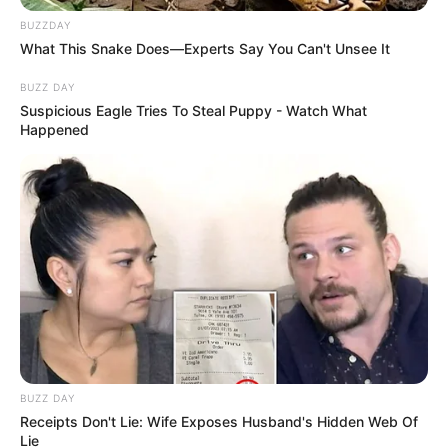
BUZZDAY
What This Snake Does—Experts Say You Can't Unsee It
BUZZ DAY
Suspicious Eagle Tries To Steal Puppy - Watch What
Sejarah Wig, Tren Rambut
12 Anjing Terbesar di
Happened
Palsu Kebanggaan
Dunia, Tinggi dan Besar
Bangsa Eropa Kuno
10 Anjing yang Terkuat
dan Paling Mudah Dilatih
BUZZ DAY
Receipts Don't Lie: Wife Exposes Husband's Hidden Web Of
Lie