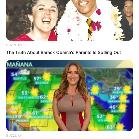
saat memakai wig.
TAGS
ANJING
WIG
BUZZDAY
The Truth About Barack Obama's Parents Is Spilling Out
BUZZDAY