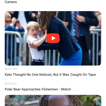
Camera
Anti Mainstream, 10 Cara
Membawa Barang Belanjaan
Versi Warga Thailand
BUZZ DAY
Kate Thought No One Noticed, But It Was Caught On Tape
BUZZDAY
Polar Bear Approaches Fishermen - Watch
Langka Banget! 10 Pose Lucu
Katak yang Bikin Ketawa
Gemes