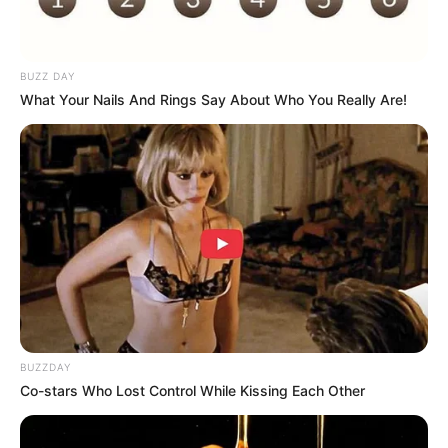
BUZZ DAY
What Your Nails And Rings Say About Who You Really Are!
BUZZDAY
(foto: instagram/3ss3ntial.n33ds)
Co-stars Who Lost Control While Kissing Each Other
6. Model rambut keriting ternyata juga cocok untuk