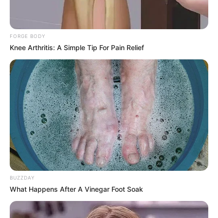
(foto: instagram/cali.k9)
FORGE BODY
7. Lain halnya dengan ini nih, sepertinya sudah
Knee Arthritis: A Simple Tip For Pain Relief
melakukan
sehingga terlihat lurus.
treatment
Pelengkap penampilan pakai dasi blink-blink
BUZZDAY
What Happens After A Vinegar Foot Soak