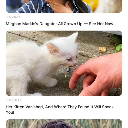
BUZZDAY
Meghan Markle's Daughter All Grown Up — See Her Now!
4. Saking jahilnya, ada saja pemilik yang
memakaikan baju duyung seperti ini. Kelihatannya
sih dia sebal ya
BUZZ DAY
Her Kitten Vanished, And Where They Found It Will Shock
You!