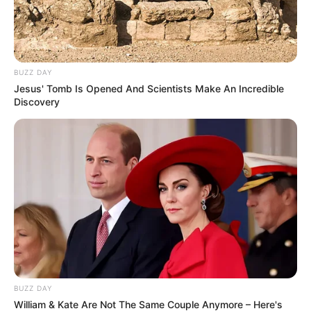
Alamat email Anda tidak akan dipublikasikan.
Ruas yang wajib ditandai
*
BUZZ DAY
Jesus' Tomb Is Opened And Scientists Make An Incredible
Discovery
BUZZ DAY
William & Kate Are Not The Same Couple Anymore – Here's