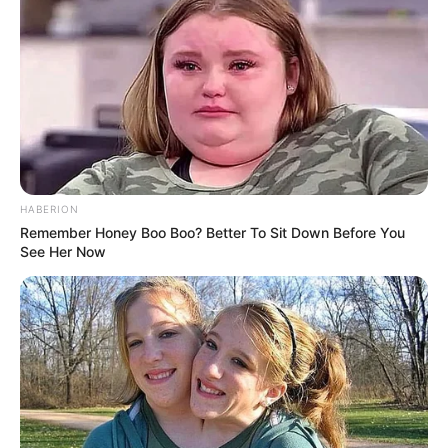
(foto: instagram/elegant_pet1)
HABERION
8. Terlihat hewan yang elegan ya dengan model
Remember Honey Boo Boo? Better To Sit Down Before You
rambut seperti ini. Apalagi ada dasi unik dilehernya
See Her Now