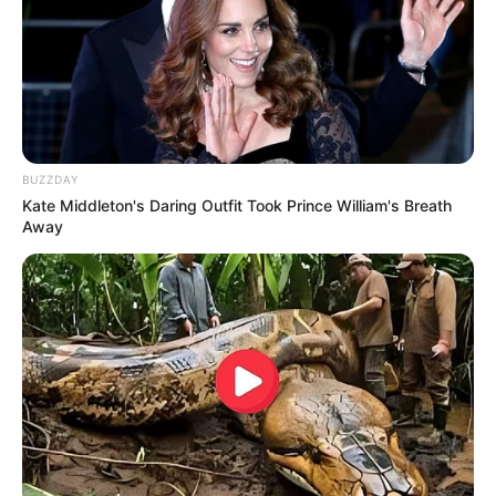
BUZZDAY
Kate Middleton's Daring Outfit Took Prince William's Breath
Away
LIHAT ARTIKEL LAINNYA