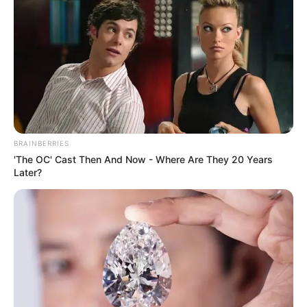
10 Pose Manekin Anti
Mainstream yang Konyol
Banget
BRAINBERRIES
'The OC' Cast Then And Now - Where Are They 20 Years
Later?
8 Kata Lucu Seputar Malam
Minggu ala Jomblo yang Bikin
Ngenes