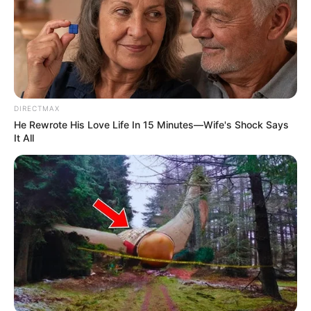
7. The Teacher’s Diary
DIRECTMAX
He Rewrote His Love Life In 15 Minutes—Wife's Shock Says
It All
(foto: netflix)
The Teacher’s Diary
berkisah tentang guru relawan yang datang
ke sekolah yang terpencil di Thailand selatan. Ia menemukan diary
yang dibuat guru yang mengajar di sekolah tersebut sebelumnya.