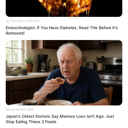
GLYCOGEN SUPPORT
Endocrinologist: If You Have Diabetes, Read This Before It's
Removed!
(foto: imdb)
Film
Single Lady
adalah tentang Bright, seorang penulis wanita
yang tidak percaya cinta. Suatu ketika pada pernikahan sahabat,
Bright diramal untuk menemui sosok masa lalunya.
Ia pun melakukan sebuah perjalanan sendirian, walau tanpa sadar
ia sudah ditemani pria untuk bisa menuntaskan misinya.
11. Timeline
NEUROMIND PRO
Japan's Oldest Doctors Say Memory Loss Isn't Age: Just
Stop Eating These 3 Foods