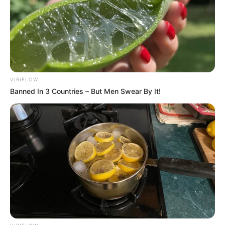
Bikin Baper Maksimal
Penulis:
resti
|
31 Mei 2024
VIRIFLOW
Daftar isi
Banned In 3 Countries – But Men Swear By It!
6. SuckSeed