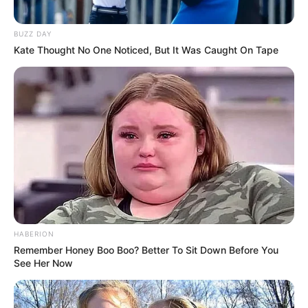
ini juga telah di-remake dengan bahasa Indonesia dengan judul
Love You… Love You Not
yang telah dirilis pada pertengahan
BUZZ DAY
2015 lalu.
Kate Thought No One Noticed, But It Was Caught On Tape
Film Thailand romantis sering menyuguhkan potongan cerita yang
manis dan kadang tidak terduga. Ceritanya menarik ditonton saat
waktu luang.
Halaman :
1
2
Sebelumnya
TAGS
FILM THAILAND
FILM THAILAND ROMANTIS
ROMANTIS
HABERION
Remember Honey Boo Boo? Better To Sit Down Before You
See Her Now