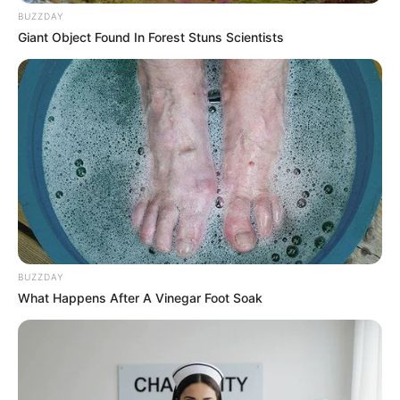
BUZZDAY
Giant Object Found In Forest Stuns Scientists
Play
00:00
Play
Mute
Film The Teacher’s Diary menceritakan kisah cinta antara orang
yang bahkan belum bertemu. Melalui film ini juga bisa dilihat
tentang sulitnya pendidikan di daerah terpencil.
BUZZDAY
8. Season Change
What Happens After A Vinegar Foot Soak