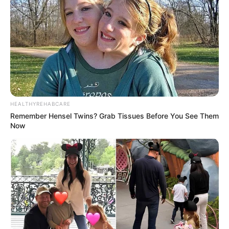
HEALTHYREHABCARE
Remember Hensel Twins? Grab Tissues Before You See Them
Now