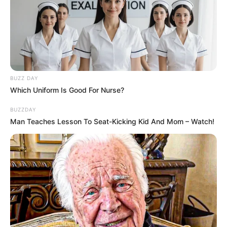
(foto: netflix)
BUZZ DAY
Which Uniform Is Good For Nurse?
Film
Season Change
berkisah tentang Pom yang terobsesi
BUZZDAY
mendaftar ke sebuah sekolah musik demi bisa mendekati
Man Teaches Lesson To Seat-Kicking Kid And Mom – Watch!
kekasihnya yang lama, Dao.
Usahanya ternyata menjadi rumit saat Aom, si gadis aneh datang
ke kehidupannya.
9. Bangkok Traffic Love Story