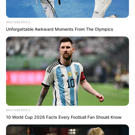
Ambyar! 10 Kalimat Baper
Pakai Bahasa Jawa Ini Bikin
Galau Abis
BRAINBERRIES
Unforgettable Awkward Moments From The Olympics
Fail! 10 Potret Makanan Gagal
Dimasak yang Bikin Kamu
Nggak Selera
BRAINBERRIES
10 World Cup 2026 Facts Every Football Fan Should Know