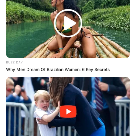
(foto: imdb)
I Fine Thank You, Love You
bercerita mengenai seorang gadis
Jepang, Kaya (Sora Aoi), yang mencampakkan pacar Thailand-
BUZZ DAY
nya Yim (Sunny Suwanmethanon).
Why Men Dream Of Brazilian Women: 6 Key Secrets
Hal itu karena dia tidak bisa berbahasa Inggris dan Kaya tidak bisa
berbahasa Thailand.
Ketika Kaya berangkat ke Amerika, Yim, bertekad untuk
memenangkan kembali hati Kaya. Ia pun dengan cepat belajar
bahasa Inggris dengan seorang guru bahasa Inggris terkenal yang
bernama Pleng.
Namun di luar dugaan, Pleng merupakan teman baik Kaya. Film