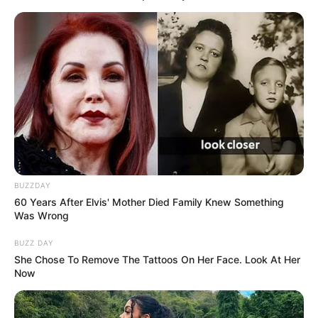
Ia pun memutuskan untuk mengamputasi lengannya dengan
tawaran dari ahli bedah Bangkok. Dalam perjalanannya, ia
bertemu dengan Na (Supaksorn Chaimongkol) yang menaruh
empati pada Kwan. Na merupakan sesama tumpangan yang dia
selamatkan dari percobaan pemerkosaan.
Keduanya sangat mirip, mereka berdua memiliki sedikit tambahan
sesuatu yang tidak ingin mereka miliki.
13. I Fine Thank You, Love You imdb
BUZZDAY
60 Years After Elvis' Mother Died Family Knew Something
Was Wrong
BUZZ DAY
She Chose To Remove The Tattoos On Her Face. Look At Her
Now