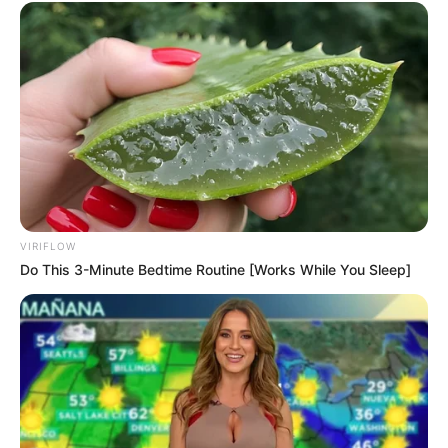
VIRIFLOW
(foto: asianwiki)
Do This 3-Minute Bedtime Routine [Works While You Sleep]
Menonton film Thailand yang bergenre romansa memang cukup
membuat ketagihan.
Ceritanya yang membuat baper serta didukung oleh pemeran yang
memiliki visual menawan tentu akan membuat penonton tak bosan
melihatnya.