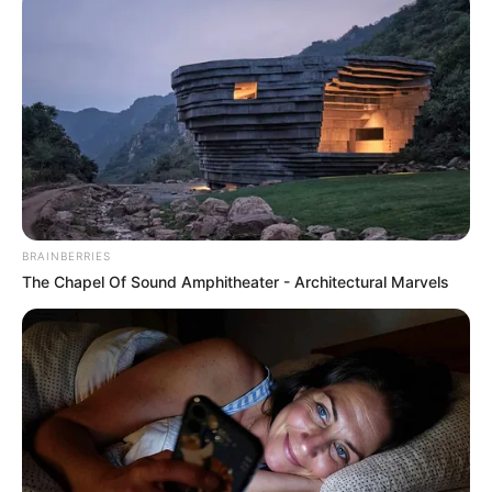
Sinopsis Nakee 2,
Legenda Ular Raksasa
Pembunuh
BRAINBERRIES
TULIS KOMENTAR
The Chapel Of Sound Amphitheater - Architectural Marvels
Alamat email Anda tidak akan dipublikasikan.
Ruas yang wajib ditandai
*