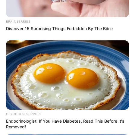
10 Desain Kanopi Tempat
Tidur, Serasa Beristirahat di
BRAINBERRIES
Kamar Raja
Discover 15 Surprising Things Forbidden By The Bible
Tampil Lebih Modern, 7 Potret
Hasil Renovasi Rumah Berusia
90 Tahun
GLYCOGEN SUPPORT
Endocrinologist: If You Have Diabetes, Read This Before It's
Removed!