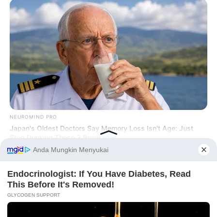
NEUROMIND PRO
Japan's Oldest Doctors Say Memory Loss Isn't Age: Just
Stop Drinking These 3 Beverages
BUZZDAY
Wedding Photo Goes Viral After Groom's Pants Rip!
Before You Go
PRIVACY POLICY
DISCLAIMER
HUBUNGI KAMI
IKLAN