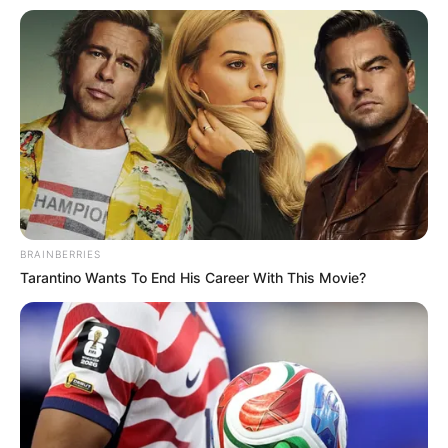
LIHAT ARTIKEL LAINNYA
BRAINBERRIES
Tarantino Wants To End His Career With This Movie?
10 Status Twitter
Sulit Ditolak, 10 Cara
Romantis Bikin Baper
Melamar Kekasih dengan
Mendalam
Cara Unik dan Romantis