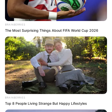
BRAINBERRIES
The Most Surprising Things About FIFA World Cup 2026
40 Kutipan Romantis
50 Ucapan Selamat Buka
Ungkapkan Kerinduan
Puasa Romantis untuk
Kepada Kekasih dalam
Kekasih Hati
Berbagai Bahasa
10 Lagu Barat Romantis
BRAINBERRIES
Populer, Bikin Meleleh
Top 8 People Living Strange But Happy Lifestyles