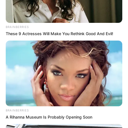
Pelanggan Ini Bikin Auto
Merinding
BRAINBERRIES
These 9 Actresses Will Make You Rethink Good And Evil!
Bikin Ngakak, 10 Potret
Cosplay Murah Pakai Bahan
Seadanya
BRAINBERRIES
A Rihanna Museum Is Probably Opening Soon
Anti Mainstream, 10 Cara