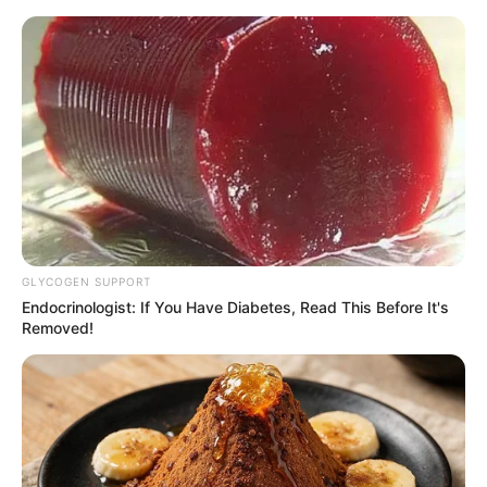
HOME
INSPIRASI
STYLE
FILM &
NGAKAK
QUOTES
HYPE
MORE
SERIES
GLYCOGEN SUPPORT
Endocrinologist: If You Have Diabetes, Read This Before It's
Removed!