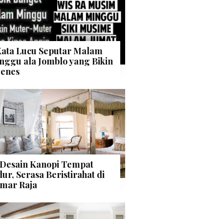
Kata Lucu Seputar Malam
nggu ala Jomblo yang Bikin
enes
 Desain Kanopi Tempat
dur, Serasa Beristirahat di
mar Raja