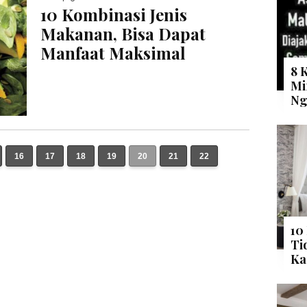
10 Kombinasi Jenis
Makanan, Bisa Dapat
Manfaat Maksimal
8 
Mi
Ng
16
17
18
19
20
21
22
10
Ti
Ka