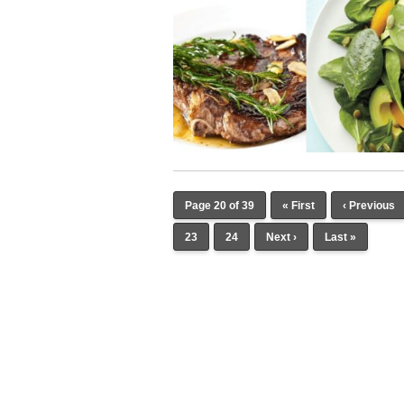
Page 20 of 39
« First
‹ Previous
23
24
Next ›
Last »