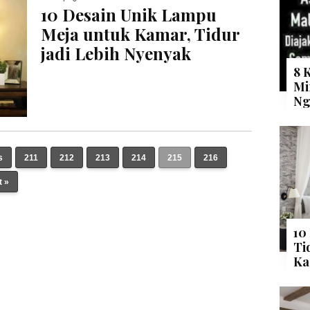
10 Desain Unik Lampu
Meja untuk Kamar, Tidur
jadi Lebih Nyenyak
8 
Mi
Ng
s
211
212
213
214
215
216
t »
10
Ti
Ka