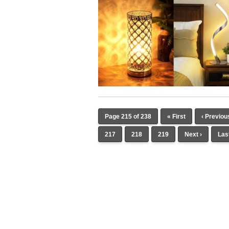
Page 215 of 238
« First
‹ Previou
217
218
219
Next ›
Las