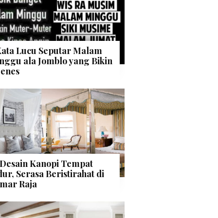
Kata Lucu Seputar Malam
nggu ala Jomblo yang Bikin
enes
 Desain Kanopi Tempat
dur, Serasa Beristirahat di
mar Raja