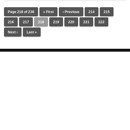
Page 218 of 238
« First
‹ Previous
214
215
216
217
218
219
220
221
222
Next ›
Last »