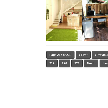
Page 217 of 238
« First
‹ Previou
219
220
221
Next ›
Las