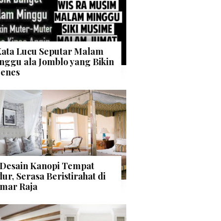
Kata Lucu Seputar Malam
nggu ala Jomblo yang Bikin
enes
 Desain Kanopi Tempat
dur, Serasa Beristirahat di
mar Raja