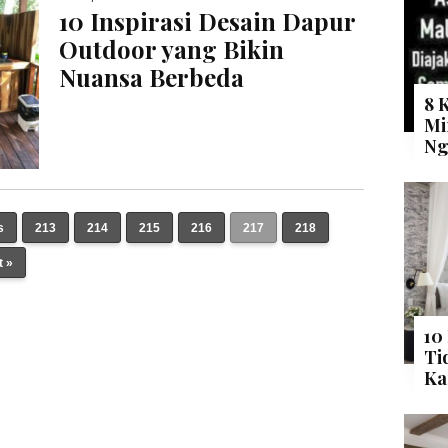
10 Inspirasi Desain Dapur
Outdoor yang Bikin
Nuansa Berbeda
8 
Mi
Ng
s
213
214
215
216
217
218
t »
10
Ti
Ka