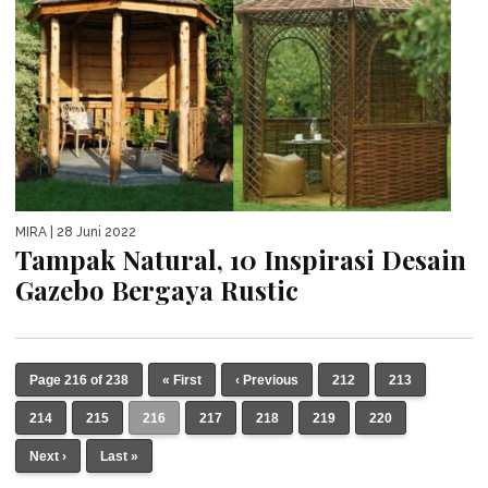
MIRA
| 28 Juni 2022
Tampak Natural, 10 Inspirasi Desain
Gazebo Bergaya Rustic
Page 216 of 238
« First
‹ Previous
212
213
214
215
216
217
218
219
220
Next ›
Last »