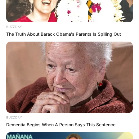
Album
Bersama Cherrybelle
BUZZDAY
Reborn
(2015)
The Truth About Barack Obama's Parents Is Spilling Out
Diam-Diam Suka
(2013)
Love is You
(2011)
Siniar
Andai Aku tak Dewasa
(2022—sekarang)
Penghargaan
KOMISION, International Short Movie Competition 2022 –
Best Actress – Kisah yang Berakhir di Tengah Jalan
BUZZDAY
Dementia Begins When A Person Says This Sentence!
Quotes