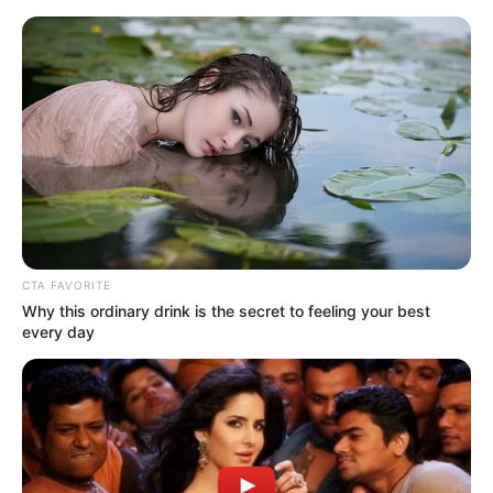
HOME
INSPIRASI
STYLE
FILM &
NGAKAK
QUOTES
HYPE
MORE
SERIES
CTA FAVORITE
Why this ordinary drink is the secret to feeling your best
every day