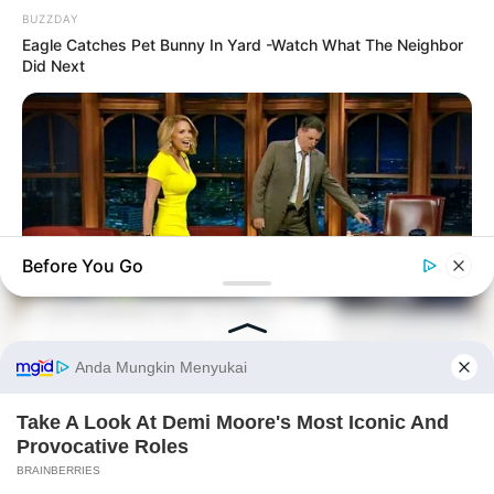
BUZZDAY
Eagle Catches Pet Bunny In Yard -Watch What The Neighbor
Bikin Ngakak, 10 Potret
Did Next
Cosplay Murah Pakai Bahan
Seadanya
Before You Go
Anti Mainstream, 10 Cara
Membawa Barang Belanjaan
Versi Warga Thailand
BUZZDAY
Reporter Wears Ill-Fitting Dress In Public? Take A Look