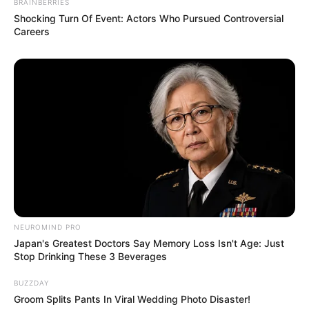
BRAINBERRIES
Shocking Turn Of Event: Actors Who Pursued Controversial
Tinggi, Berat & Penampilan Fisik
Careers
Tinggi Badan: 156 cm
Berat Badan : – kg
Golongan Darah: –
Warna Rambut: Hitam
Warna Mata: Coklat
Warna Kulit: –
Ukuran Tubuh: –
Ukuran Sepatu: –
NEUROMIND PRO
Japan's Greatest Doctors Say Memory Loss Isn't Age: Just
Ukuran Baju: –
Stop Drinking These 3 Beverages
Pendidikan
BUZZDAY
Groom Splits Pants In Viral Wedding Photo Disaster!