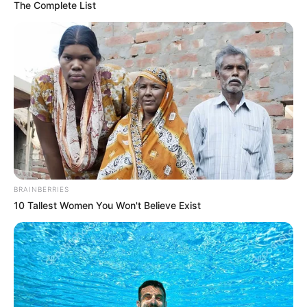
The Complete List
BRAINBERRIES
10 Tallest Women You Won't Believe Exist
Brigitta Cynthia