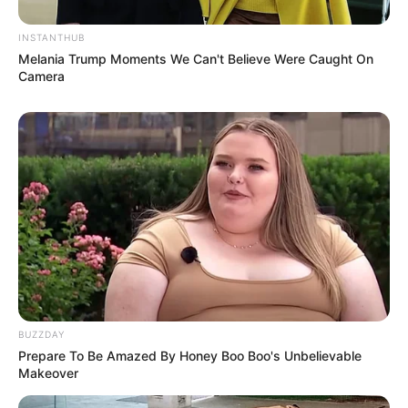
Beby Tsabina
Salshabilla Adriani
INSTANTHUB
Melania Trump Moments We Can't Believe Were Caught On
Camera
TULIS KOMENTAR
Alamat email Anda tidak akan dipublikasikan.
Ruas yang wajib ditandai
*
BUZZDAY
Prepare To Be Amazed By Honey Boo Boo's Unbelievable
Makeover