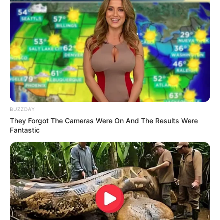
Gue masih belom tau gimana kedepan nanti. Tapi
pastinya hari ini gue udah 1 langkah lebih maju untuk
belajar lebih sayang sama diri sendiri dengan cara
minta bantuan.
Bagi Anda di luar sana yang tahu bahwa Anda
memiliki masalah, jangan ragu untuk meminta
bantuan. Sulit untuk mengakui kerentanan kita, saya
tahu. Tapi itu sepadan.
BUZZDAY
They Forgot The Cameras Were On And The Results Were
Fantastic
FAQ
Siapa Brigitta Cynthia?
Dia adalah aktris, presenter, model, dan penyanyi asal Indonesia.
Siapa nama asli Brigitta Cynthia?
Nama aslinya adalah Brigitta Cynthia.