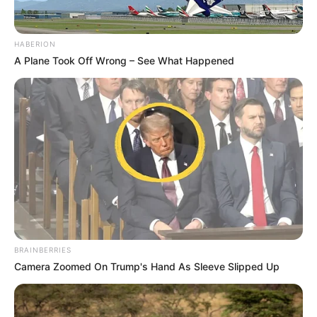
HABERION
A Plane Took Off Wrong – See What Happened
BRAINBERRIES
LIHAT ARTIKEL LAINNYA
Camera Zoomed On Trump's Hand As Sleeve Slipped Up