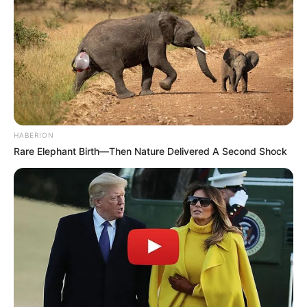
Laras Kinanda
Nyimas Ratu Rafa
HABERION
Rare Elephant Birth—Then Nature Delivered A Second Shock
Shenina Cinnamon
Megan Domani