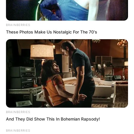
BRAINBERRIES
These Photos Make Us Nostalgic For The 70's
BRAINBERRIES
And They Did Show This In Bohemian Rapsody!
BRAINBERRIES