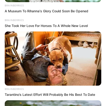
BRAINBERRIES
A Museum To Rihanna's Glory Could Soon Be Opened
BRAINBERRIES
She Took Her Love For Horses To A Whole New Level
10 Tips Self Healing, Agar
7 Manfaat Meditasi
Hati Lebih Tenang
Kundalini, Ampuh untuk
Atasi Stres
8 Cara Download File di
15 Cara Download Video
Scribd, Gratis Tanpa Login
Facebook Gratis dan
Mudah
BRAINBERRIES
Tarantino’s Latest Effort Will Probably Be His Best To Date