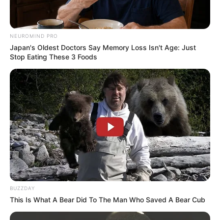
NEUROMIND PRO
Japan's Oldest Doctors Say Memory Loss Isn't Age: Just
Stop Eating These 3 Foods
4. Rekatkan pada tusuk gigi untuk mendapatkan
bendera mini yang bisa ditancapkan pada makanan,
cocok untuk hiasan pesta
BUZZDAY
This Is What A Bear Did To The Man Who Saved A Bear Cub