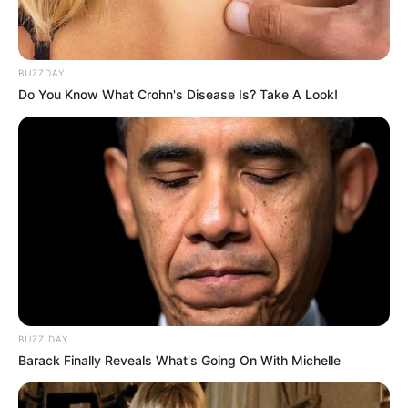
BUZZDAY
Do You Know What Crohn's Disease Is? Take A Look!
(foto: paperandpin)
2. Bukan, ini bukan wallpaper lho. Siapa sangka jika
merekatkan selotip berbagai warna di dinding bisa
membuat ruangan jadi lebih menyenangkan
BUZZ DAY
Barack Finally Reveals What's Going On With Michelle