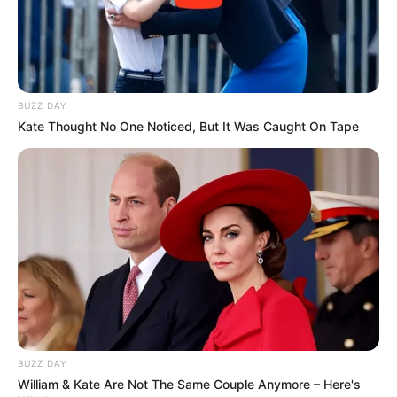
8 Kata Lucu Seputar Malam
Minggu ala Jomblo yang Bikin
Ngenes
BUZZ DAY
Kate Thought No One Noticed, But It Was Caught On Tape
10 Desain Kanopi Tempat
Tidur, Serasa Beristirahat di
Kamar Raja
BUZZ DAY
William & Kate Are Not The Same Couple Anymore – Here's