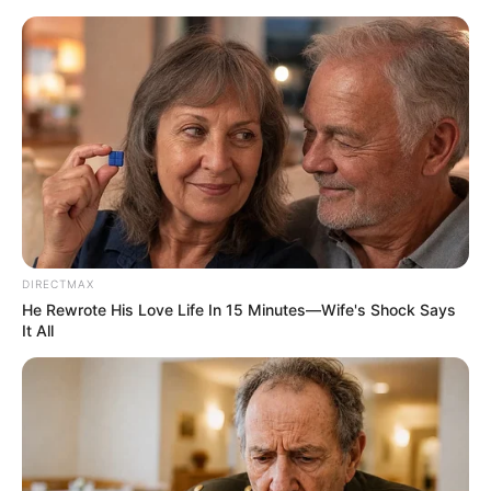
HOME
INSPIRASI
STYLE
FILM &
NGAKAK
QUOTES
HYPE
MORE
SERIES
DIRECTMAX
He Rewrote His Love Life In 15 Minutes—Wife's Shock Says
It All