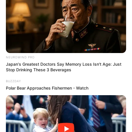
Fail! 10 Potret Makanan Gagal
Dimasak yang Bikin Kamu
Nggak Selera
NEUROMIND PRO
Japan's Greatest Doctors Say Memory Loss Isn't Age: Just
10 Pose Manekin Anti
Stop Drinking These 3 Beverages
Mainstream yang Konyol
Banget
BUZZDAY
Polar Bear Approaches Fishermen - Watch