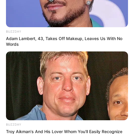
berwarna, nempelnya harus tetap hati-hati ya
BUZZDAY
Adam Lambert, 43, Takes Off Makeup, Leaves Us With No
Words
(foto: howaboutorange)
BUZZDAY
10. Membaca buku catatan jadi lebih menyenangkan
Troy Aikman's And His Lover Whom You'll Easily Recognize