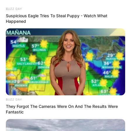
dengan tempelan seperti ini nih, gunakan warna
kesukaanmu
BUZZ DAY
Suspicious Eagle Tries To Steal Puppy - Watch What
Happened
BUZZ DAY
They Forgot The Cameras Were On And The Results Were
Fantastic
(foto: pinterest)