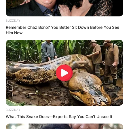
BUZZDAY
Remember Chaz Bono? You Better Sit Down Before You See
Him Now
(foto: bluetandclover)
6. Selain dinding, juga bisa dijadikan sebagai hiasan
di pintu dengan menggunakan berbagai macam
warna
BUZZDAY
What This Snake Does—Experts Say You Can't Unsee It