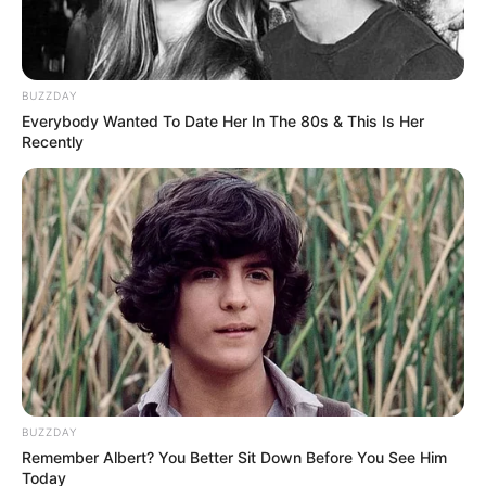
(foto: burlapandblue)
7. Ingin penampilan ponsel jadi lebih indah? Gak
perlu beli casing baru lagi, cukup tempel-tempel saja
BUZZDAY
Everybody Wanted To Date Her In The 80s & This Is Her
Recently
BUZZDAY
(foto: croniclebooks)
Remember Albert? You Better Sit Down Before You See Him
Today