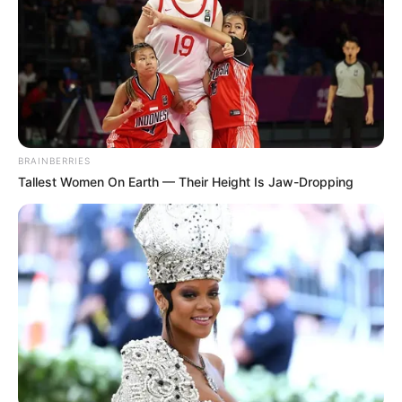
LIHAT ARTIKEL LAINNYA
BRAINBERRIES
Tallest Women On Earth — Their Height Is Jaw-Dropping
Tips Make-up Hijabers
Teknik Memory Palace,
untuk Tampil Cantik
Solusi untuk Orang yang
Natural
Mudah Lupa