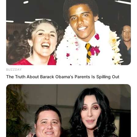
(foto: bentozen)
5. Tatakan cangkir jadi lebih artistik dengan alat
sederhana, tinggal direkatkan doang. Selain itu tahan
BUZZDAY
air juga
The Truth About Barack Obama's Parents Is Spilling Out