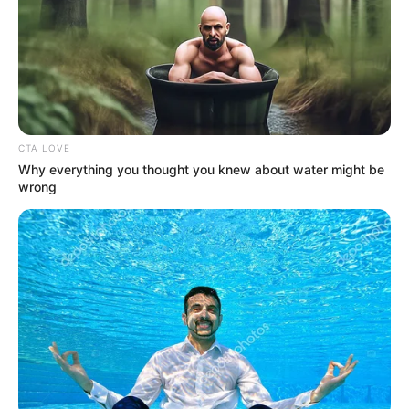
Seadanya
CTA LOVE
Why everything you thought you knew about water might be
Anti Mainstream, 10 Cara
wrong
Membawa Barang Belanjaan
Versi Warga Thailand
Langka Banget! 10 Pose Lucu