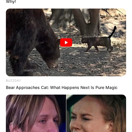
Why!
Tampil Lebih Modern, 7 Potret
Hasil Renovasi Rumah Berusia
90 Tahun
BUZZDAY
Bear Approaches Cat: What Happens Next Is Pure Magic