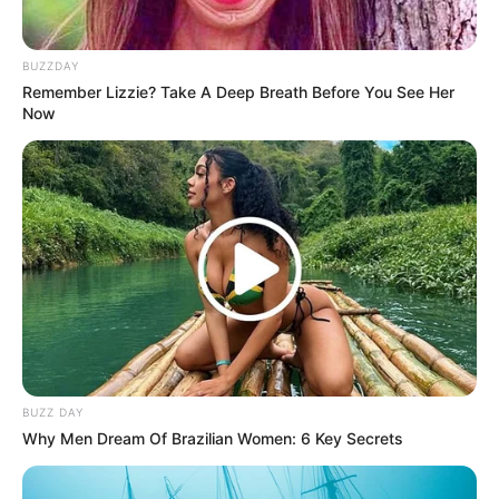
(foto: freckleandfair)
BUZZDAY
3. Hanya bermodalkan selotip ternyata bisa membuat
Remember Lizzie? Take A Deep Breath Before You See Her
Now
anak senang, caranya dengan merekatkan selotip
pada alat tulisnya
BUZZ DAY
Why Men Dream Of Brazilian Women: 6 Key Secrets