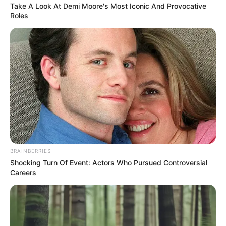
Take A Look At Demi Moore's Most Iconic And Provocative
Roles
Serem! 9 Chat Ojek Online &
Pelanggan Ini Bikin Auto
Merinding
BRAINBERRIES
Shocking Turn Of Event: Actors Who Pursued Controversial
Careers
Bikin Ngakak, 10 Potret
Cosplay Murah Pakai Bahan