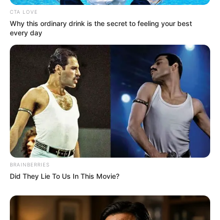
Katak yang Bikin Ketawa
Gemes
CTA LOVE
Why this ordinary drink is the secret to feeling your best
every day
Ambyar! 10 Kalimat Baper
Pakai Bahasa Jawa Ini Bikin
Galau Abis
BRAINBERRIES
Did They Lie To Us In This Movie?