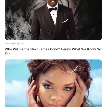
2
VOTE
fans love
Debut:
Asal:
7 April
2018
Korea Selatan
Jumlah Anggota:
Fandom:
9 Member
UNME
BRAINBERRIES
Who Will Be the Next James Bond? Here's What We Know So
Far
Edit
UNB adalah grup asal Korea Selatan yang memulai debut pada 7
April 2018. Mereka debut lewat album perdana yang berjudul
Boyhood
dengan dua tittle track andalan mereka yakni,
feeling
dan
only one.