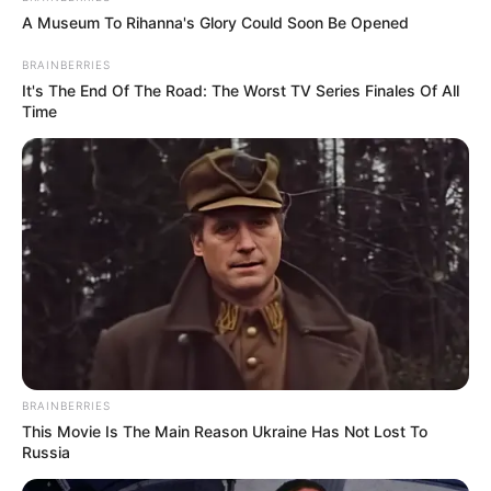
Feeldog berakting di
Let’s Eat
(2014) sebagai peran
A Museum To Rihanna's Glory Could Soon Be Opened
pendukung.
BRAINBERRIES
2. Euijin
It's The End Of The Road: The Worst TV Series Finales Of All
Time
BRAINBERRIES
This Movie Is The Main Reason Ukraine Has Not Lost To
Russia