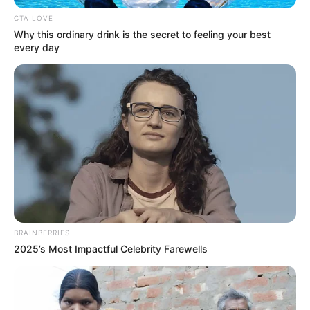
CTA LOVE
Why this ordinary drink is the secret to feeling your best
every day
(foto: instagram/official_un_b)
BRAINBERRIES
2025’s Most Impactful Celebrity Farewells
Biodata & Profil
Nama Lengkap: Hojung