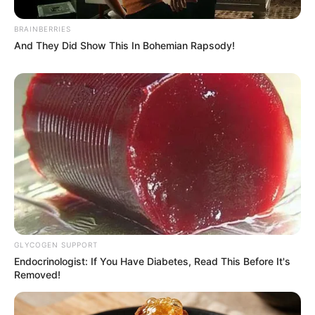
BRAINBERRIES
And They Did Show This In Bohemian Rapsody!
(foto: instagram/official_un_b)
Biodata & P
rofil
Nama Lengkap: Ji Han Sol
Nama panggung: Hansol
GLYCOGEN SUPPORT
Endocrinologist: If You Have Diabetes, Read This Before It's
Nama Panggilan: Picassol
Removed!
Posisi: Vocalist, lead dancer
Tempat,tanggal lahir: Busan, 21 November 1994