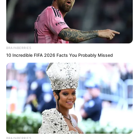
Twitter:
@feeldog_bpnn
Fakta
Menarik
Dia merupakan anggota dari Bigstar.
Feeldog menempati posisi keempat di ajang
the unit.
BRAINBERRIES
Feeldog telah berpacaran dengan Bora ex Sistar selama lebih
10 Incredible FIFA 2026 Facts You Probably Missed
dari setahun.
Karena menyukai gambar, impiannya adalah menjadi seniman.
Dia berperan sebagai master taekwondo dalam film
My Son is
Puberty
.
Dia pernah mengikuti ajang H
it The Stage.
Menempati posisi ke-4 di The Unit dengan 82.170 suara.
Merupakan teman baik dari Hoya ex-
infinite
.
Membantu dalam menulis
Only One
dan
Ride With Me
.
BRAINBERRIES