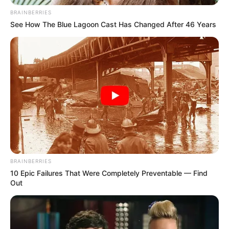
Profesi: Penyanyi
BRAINBERRIES
Hobi:-
See How The Blue Lagoon Cast Has Changed After 46 Years
Instagram:
@kkkhj__
Fakta
Menarik
Hojung memiliki badan yang bagus walau wajahnya imut.
Mengidolakan Brunomars.
Pernah bernaung di agensi KO Sound (2014-2017) dan di
agensi ardor able (2017).
Berpartisipasi dalam
musclemania
dan menjadi pemenang.
BRAINBERRIES
Mempunyai senyum yang indah.
10 Epic Failures That Were Completely Preventable — Find
Out
Member dari Hotshot.
Dia menempati posisi 3 di
the unit.
Bisa berbicara bahasa Korea, Jepang, Thailand.