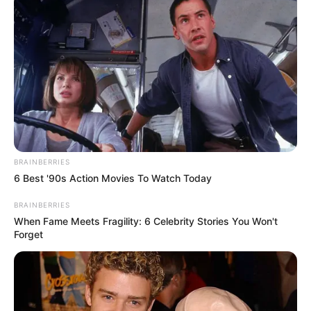
(foto: instagram/official_un_b)
BRAINBERRIES
Biodata & Profil
6 Best '90s Action Movies To Watch Today
Nama Lengkap: Lee Eui Jin
BRAINBERRIES
When Fame Meets Fragility: 6 Celebrity Stories You Won't
Nama panggung: Euijin
Forget
Nama Panggilan:
Posisi: Vocalist, main dancer
Tempat,tanggal lahir: Korea selatan, 15 Febuari 1990