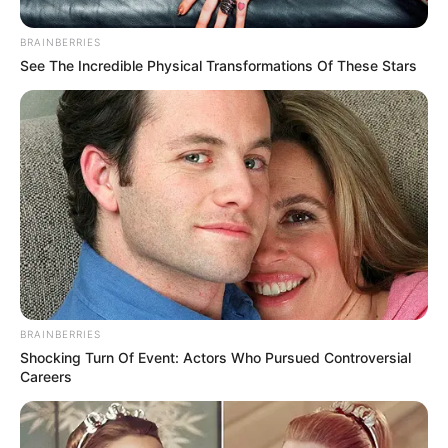
Daftar isi
BRAINBERRIES
See The Incredible Physical Transformations Of These Stars
Baca
arrow_forward_ios
selengkapnya
Mute
Sosial Media Resmi
Situs Resmi: –
Facebook:
officialpage.un.b
Twitter:
official_UN_B
Instagram:
official_un_b
BRAINBERRIES
Shocking Turn Of Event: Actors Who Pursued Controversial
TikTok: –
Careers
Youtube: –
Daumcafe:
official.UNB