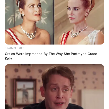
Vlive:
UNB Official
Member UNB
1.
Feeldog
BRAINBERRIES
Critics Were Impressed By The Way She Portrayed Grace
Kelly