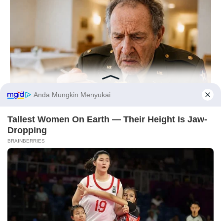
7. Jun
NEUROMIND PRO
Before You Go
Japan's Oldest Doctors Say Memory Loss Isn't Age: Just
Stop Eating These 3 Foods