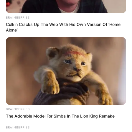
BRAINBERRIES
Culkin Cracks Up The Web With His Own Version Of ‘Home
Alone’
(foto: instagram/official_un_b)
Biodata & Profil
Nama Lengkap: Oh Kwang Suk
Nama panggung: Feeldog
BRAINBERRIES
Nama Panggilan: Oh-Gwang
The Adorable Model For Simba In The Lion King Remake
Posisi: Leader, Main Rapper, Main Dancer, Vocalist
BRAINBERRIES