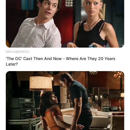
Minuman favoritnya adalah Coke.
Warna favoritnya adalah ungu.
6. Hansol
BRAINBERRIES
'The OC' Cast Then And Now - Where Are They 20 Years
Later?