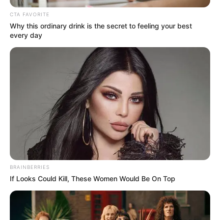
CTA FAVORITE
Why this ordinary drink is the secret to feeling your best
every day
BRAINBERRIES
If Looks Could Kill, These Women Would Be On Top
(foto: instagram/official_un_b)