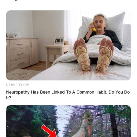
Pernah memenangkan episode
Got7
dari
I Can See Your Voice
4
bersama Donghun
A.C.E
.
4. Jisan
NERVE FLOW
Neuropathy Has Been Linked To A Common Habit. Do You Do
It?