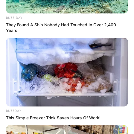
BUZZ DAY
They Found A Ship Nobody Had Touched In Over 2,400
Years
(foto: instagram/hby_official)
Biodata & Profil
Nama Lengkap: Lee Hyunggeun
Nama panggung: Marco
Nama Panggilan: –
BUZZDAY
This Simple Freezer Trick Saves Hours Of Work!
Posisi: Main rapper, dancer
Tempat, tanggal lahir: Gwangju, 11 Mei 1994