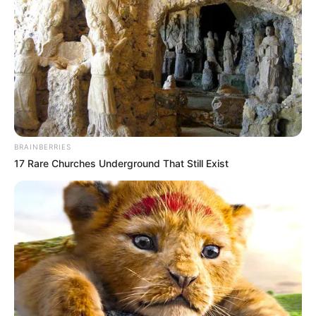
Dia dulunya seorang model profesional.
Marco juga mempunyai keahlian dj.
Tergabung dalam grup dance hiphop.
Dia menyukai acting, dan pernah mengikuti sekolah akting.
Marco mengikuti ajang the unit, dan berhasil debut di
UNB
.
Ryoo Seung Bum dan Kid Ink adalah panutannya.
BRAINBERRIES
Berteman dengan Suzy.
17 Rare Churches Underground That Still Exist
Suka mengumpulkan perhiasan emas. Pada tahun 2020, ia
melakukan kolaborasi dengan Kyu Hyuk dan Ji San yang juga
mantan anggota H.B.Y.
2. Taro