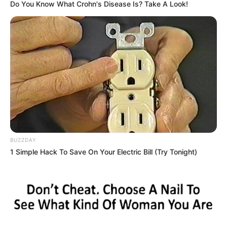
Nama Panggilan: –
Do You Know What Crohn's Disease Is? Take A Look!
Posisi: Sub Rapper, Maknae
Tempat, tanggal lahir: Korea Selatan, 3 November 1999
Ulang Tahun: 3 November
Kewarganegaraan: Korea Selatan
Pendidikan: –
Agama: –
Zodiak: Scorpio
BUZZDAY
Tinggi badan: 184 cm
1 Simple Hack To Save On Your Electric Bill (Try Tonight)
Berat badan: – kg
Golongan darah: –
Profesi: Rapper
Hobi: Membuat rap, bermain gitar, dan menggambar