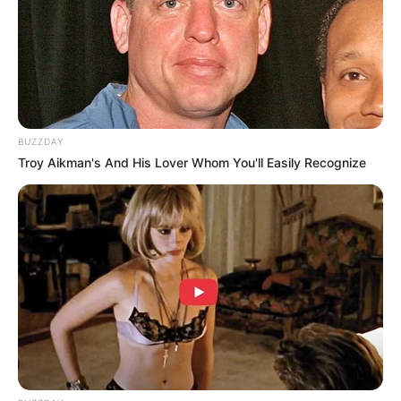
P.O Block B merupakan idolanya.
Bisa melakukan kesan suara The Quiett.
Bin meninggalkan grup pada tahun 2018, karena alasan yang
tidak jelas.
BUZZDAY
Sempat debut di Jepang dan Korea Selatan, karya HBY bisa
Troy Aikman's And His Lover Whom You'll Easily Recognize
dinikmati di lintas negara. Walaupun akhirnya bubar tapi gak ada
salahnya untuk tetap mendukung karir member HBY.
TAGS
HBY
IDOL GRUP