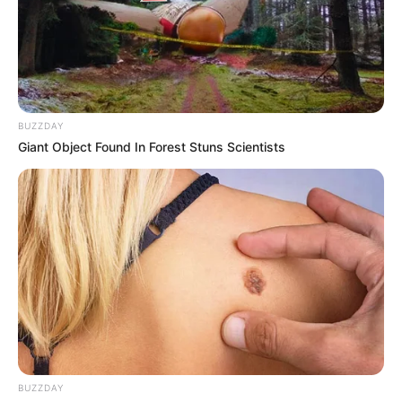
BUZZDAY
Giant Object Found In Forest Stuns Scientists
(foto: instagram/hby_official)
Biodata & Profil
Nama Lengkap: Choi Jisang
Nama panggung: Jisan
BUZZDAY