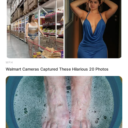
Mute
MFH
Walmart Cameras Captured These Hilarious 20 Photos