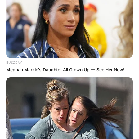
0
VOTE
fans love
Debut:
Asal:
16 Agustus
2017
Korea Selatan
Jumlah Anggota:
Fandom:
4 Member
-
BUZZDAY
Meghan Markle's Daughter All Grown Up — See Her Now!
Edit
HBY adalah grup asal Korea Selatan yang berada dibawah asuhan
Rainbow entertainment. HBY sendiri merupakan akronim dari Hot
Blood Youth. Mereka diperkenalkan pada April 2017
Grup ini memulai debut resmi pertama mereka bukan di Korea