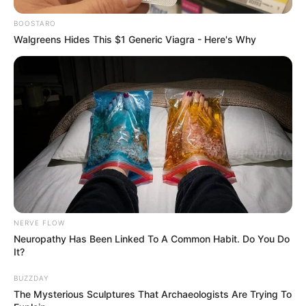
BOOSTARO
Walgreens Hides This $1 Generic Viagra - Here's Why
LIHAT ARTIKEL LAINNYA
NERVE FLOW
BLACKPINK
IVE
Neuropathy Has Been Linked To A Common Habit. Do You Do
It?
BUZZDAY
The Mysterious Sculptures That Archaeologists Are Trying To