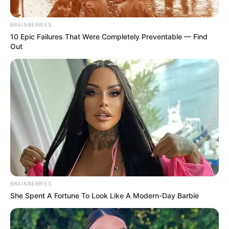
BRAINBERRIES
10 Epic Failures That Were Completely Preventable — Find
Out
BRAINBERRIES
She Spent A Fortune To Look Like A Modern-Day Barbie
(foto: instagram/hby_official)
Biodata & Profil