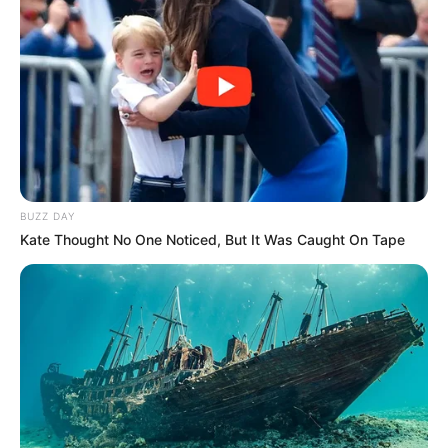
1.
Marco
BUZZ DAY
Kate Thought No One Noticed, But It Was Caught On Tape