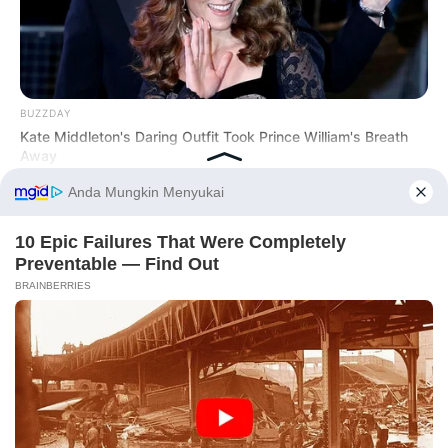
BUZZDAY
Kate Middleton's Daring Outfit Took Prince William's Breath
Away
Before You Go
BUZZDAY
Do You Remember Her? Take A Deep Breath Before Looking