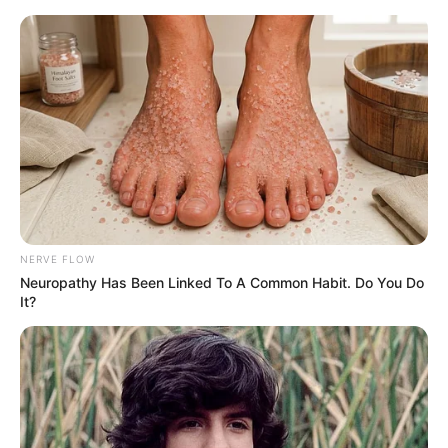
HOME
INSPIRASI
STYLE
FILM &
NGAKAK
QUOTES
HYPE
MORE
SERIES
NERVE FLOW
Neuropathy Has Been Linked To A Common Habit. Do You Do
It?