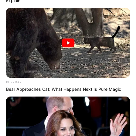
Explain
&TEAM
RESCENE
Minami RESCENE
Zena RESCENE
BUZZDAY
Bear Approaches Cat: What Happens Next Is Pure Magic
TULIS KOMENTAR
Alamat email Anda tidak akan dipublikasikan.
Ruas yang wajib ditandai
*