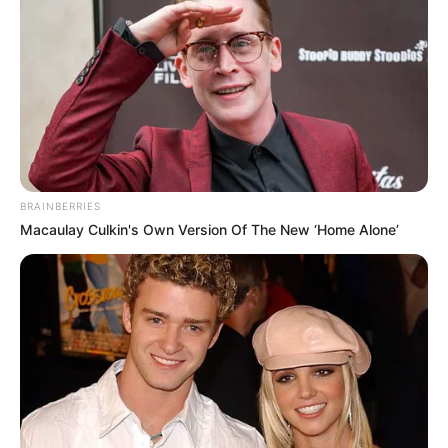
(foto: instagram/hby_official)
Biodata & Profil
Nama Lengkap: Choi Wonjin
BRAINBERRIES
Nama panggung: Taro
Macaulay Culkin's Own Version Of The New ‘Home Alone’
Nama Panggilan: –
Posisi: Lead Vocalist, Dancer
Tempat, tanggal lahir: Korea Selatan, 9 November 1994
Ulang Tahun: 9 November
Kewarganegaraan: Korea Selatan
Pendidikan: –