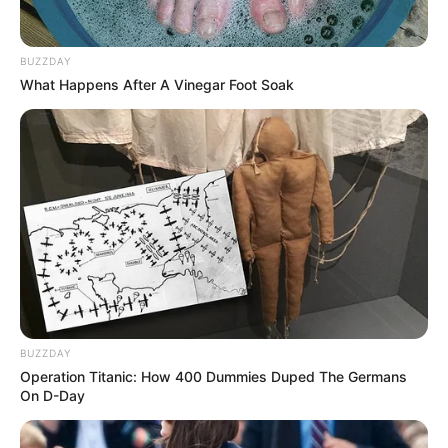
(foto: instagram/hby_official)
BUZZDAY
Daftar isi
What Happens After A Vinegar Foot Soak
Sosial Media Resmi
Situs Resmi: –
Facebook:
OFFICIALHBY
Twitter:
@Official_HBY
Instagram:
@hby_official
TikTok: –
Youtube:
열혈남아
BUZZDAY
Operation Titanic: How 400 Dummies Duped The Germans
Daum Cafe:
officialhby
On D-Day
Member HBY