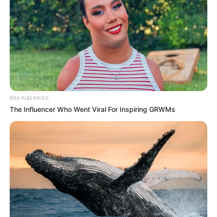
Nama Lengkap: Shim Kyuhyuk
Nama panggung: Kyuhyuk
Nama Panggilan: –
Posisi: Main vocalist
Tempat, tanggal lahir: Korea Selatan, 11 Januari 1995
BRAINBERRIES
Ulang Tahun: 11 Januari
The Influencer Who Went Viral For Inspiring GRWMs
Kewarganegaraan: Korea Selatan
Pendidikan: –
Agama: –
Zodiak: Capricorn
Tinggi badan: 179 cm
Berat badan: – kg