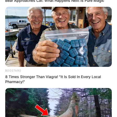
Bear Approaches Cat: What Happens Next Is Pure Magic
LIHAT ARTIKEL LAINNYA
BOOSTARO
8 Times Stronger Than Viagra! "It Is Sold In Every Local
Pharmacy!"
Natasha Wilona