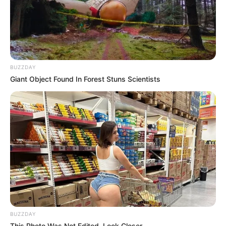
Anya Geraldine
BUZZDAY
Giant Object Found In Forest Stuns Scientists
Notnot
Willie Salim
Berlliana Lovell
Anastasya Khosasih
BUZZDAY
TULIS KOMENTAR
This Photo Was Not Edited, Look Closer