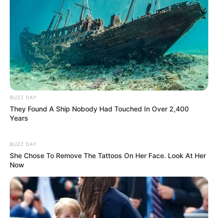
BUZZ DAY
They Found A Ship Nobody Had Touched In Over 2,400
Years
BUZZ DAY
She Chose To Remove The Tattoos On Her Face. Look At Her
Now
(foto: instagram/indrakenz)
4. Selain memiliki suara merdu, ia juga terampil memainkan
gitar