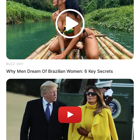
ketiga, tapi ia membantahnya.
Baca juga:
Biodata, Profil, dan Fakta Aqeela Calista
Quotes
Semuanya akan jadi lebih indah kalau pikiran kita
lebih terbuka. Selalu berusaha lakukan yg terbaik dan
bersiap untuk yg terburuk
BUZZ DAY
Why Men Dream Of Brazilian Women: 6 Key Secrets
Cara supaya hidup mu lebih bahagia, prinsipnya
sederhana kok. Kurangin ngeluh, jgn cari musuh tapi
perbanyak teman. Buang gengsi dan belajar untuk
saling mengisi. Masalah besar dikecilin, masalah kecil
dihilangin. Semua hal diasikin aja, pasti hidup mu
bakal lebih hepi. Oh iya, satu lagi. Jgn lupa bersyukur
Beginilah hidup. Kadang kita dikecewakan, tapi kita