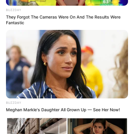
BUZZDAY
They Forgot The Cameras Were On And The Results Were
Fantastic
Kasus investasi bodong Binomo
BUZZDAY
Di tahun 2022, ia dilaporkan oleh 8 orang karena telah
Meghan Markle's Daughter All Grown Up — See Her Now!
mempromosikan Binomo di media sosial miliknya. Ia divonis 10
tahun penjara atas kasus investasi bodong serta denda 5 miliar
karena terbukti melakukan penipuan berkedok perdagangan opsi
biner.