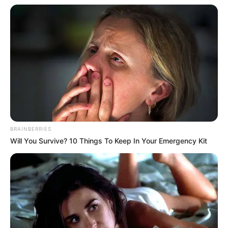
Ia sering membagikan tips trading yang tentunya sangat
bermanfaat bagi para pemula yang baru mulai menggeluti dunia
Mute
investasi.
Baca juga:
Biodata, Profil, dan Fakta Gema Vyandra
BRAINBERRIES
Will You Survive? 10 Things To Keep In Your Emergency Kit