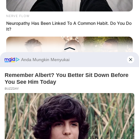
NERVE FLOW
Neuropathy Has Been Linked To A Common Habit. Do You Do
It?
Serem! 9 Chat Ojek Online &
Pelanggan Ini Bikin Auto
Merinding
Before You Go
BUZZDAY
Chrissy Metz Is So Skinny Now And She Looks Like A Model
Bikin Ngakak, 10 Potret
Cosplay Murah Pakai Bahan
Seadanya