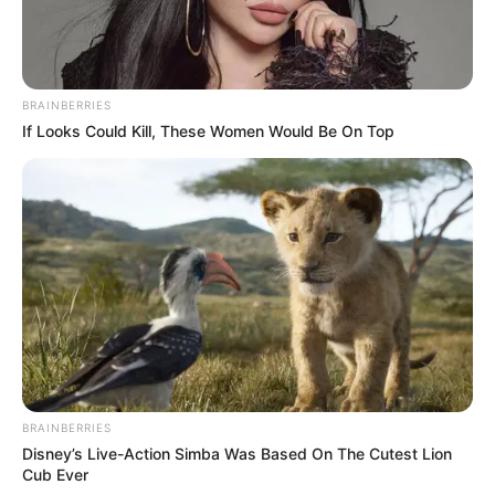
Golongan Darah: –
Warna Rambut: Hitam
Warna Mata: Hitam
BRAINBERRIES
If Looks Could Kill, These Women Would Be On Top
Warna Kulit: Putih
Ukuran Tubuh: –
Ukuran Sepatu: –
Ukuran Baju: –
Pendidikan
Universitas Prima Indonesia
Keluarga
BRAINBERRIES
Ayah: –
Disney’s Live-Action Simba Was Based On The Cutest Lion
Cub Ever
Ibu: –