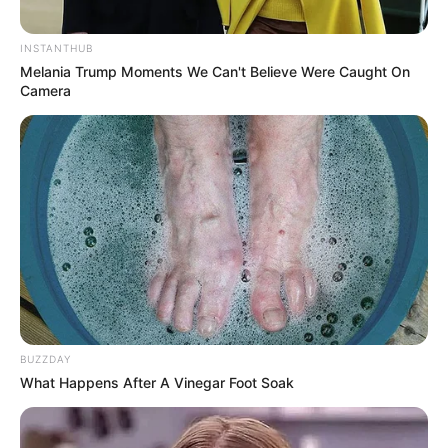
mungkin juga pernah mengecewakan
INSTANTHUB
Foto – foto Indra Kesuma
Melania Trump Moments We Can't Believe Were Caught On
Camera
1. Berani berpose tanpa baju di tengah cuaca dingin
BUZZDAY
What Happens After A Vinegar Foot Soak