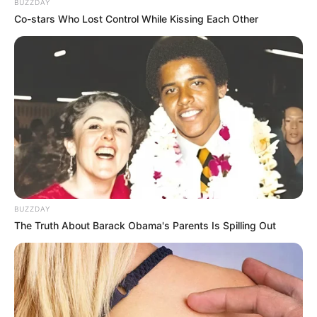
BUZZDAY
5. Keren dengan setelan jas
Co-stars Who Lost Control While Kissing Each Other
BUZZDAY
The Truth About Barack Obama's Parents Is Spilling Out