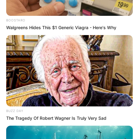
BOOSTARO
Walgreens Hides This $1 Generic Viagra - Here's Why
(foto: instagram/indrakenz)
3. Menikmati pemandangan alam mampu menyegarkan
pikiran
BUZZ DAY
The Tragedy Of Robert Wagner Is Truly Very Sad