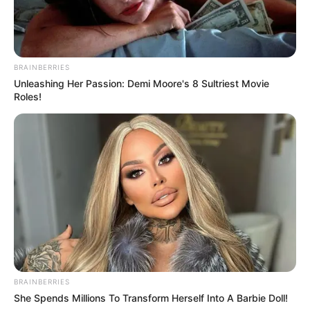
BRAINBERRIES
Unleashing Her Passion: Demi Moore's 8 Sultriest Movie
Roles!
(foto: instagram/indrakenz)
Biodata & Profil
Nama Lengkap: Indra Kesuma
Nama Panggung: Indra Kenz
Nama Panggilan: Indra
BRAINBERRIES
Tempat, Tanggal Lahir: Rantauprapat, Sumatera Utara, 31 Mei
She Spends Millions To Transform Herself Into A Barbie Doll!
1996