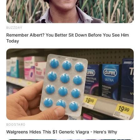
BUZZDAY
Remember Albert? You Better Sit Down Before You See Him
Today
Film
BOOSTARO
Walgreens Hides This $1 Generic Viagra - Here's Why
DJS the Movie: Biarkan Aku Menari
(2022), sebagai Ria