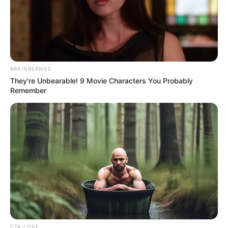
BRAINBERRIES
They're Unbearable! 9 Movie Characters You Probably
Remember
(foto: instagram/aqeelacalista)
Biodata & Profil
Nama Lengkap: Aqeela Aza Calista
Nama Panggung: Aqeela Calista
Nama Panggilan: Aqeela
Tempat, Tanggal Lahir: Bekasi, Jawa Barat, 14 Juni 2008
Kewarganegaraan: Indonesia
CTA LOVE