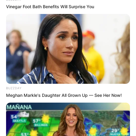
Vinegar Foot Bath Benefits Will Surprise You
(foto: instagram/aqeelacalista)
2. Tampil dengan seragam sekolah sangat cocok untuknya
yang masih berusia remaja
BUZZDAY
Meghan Markle's Daughter All Grown Up — See Her Now!