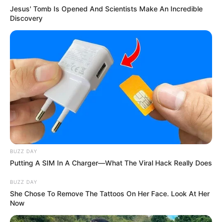
Jesus' Tomb Is Opened And Scientists Make An Incredible
Discovery
(foto: instagram/aqeelacalista)
FAQ
Siapa Aqeela Calista
?
Dia adalah penyanyi, aktris kelahiran Jakarta, Indonesia.
Siapa nama asli Aqeela Calista?
BUZZ DAY
Nama aslinya adalah Aqeela Aza Calista.
Putting A SIM In A Charger—What The Viral Hack Really Does
Apa yang membuat Aqeela Calista
menjadi terkenal?
BUZZ DAY
Dia terkenal karena pemain sinetron
Dari Jendela SMP
.
She Chose To Remove The Tattoos On Her Face. Look At Her
Now
Aqeela Calista asalnya dari mana?