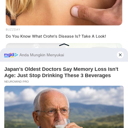
Laras Kinanda
Nyimas Ratu Rafa
BUZZDAY
Do You Know What Crohn's Disease Is? Take A Look!
Shenina Cinnamon
Megan Domani
Before You Go
Beby Tsabina
Salshabilla Adriani
BUZZDAY
The Real-Life Mowgli Story Didn't End Like The Movie