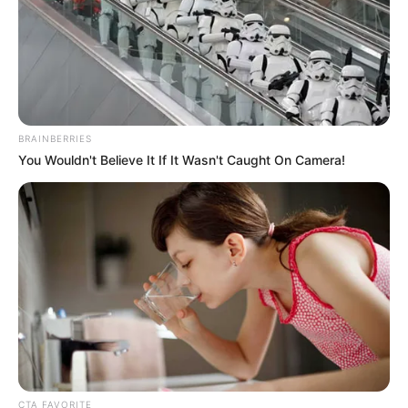
Warna Rambut: Hitam
Warna Mata: Hitam
Warna Kulit: Putih
Ukuran Tubuh: –
BRAINBERRIES
Ukuran Sepatu: –
You Wouldn't Believe It If It Wasn't Caught On Camera!
Ukuran Baju: –
Pendidikan
Homeschooling HSPG Bekasi.
Keluarga
Ayah: Dimas Singgih Utomo
Ibu: Indriarti Ediso
CTA FAVORITE