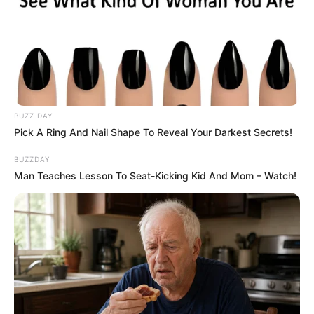
Dikutip dari
Social Blade
tahun 2024, penghasilannya perhari 33-
530 dollar atau 516 ribu-8 juta rupiah, perbulan 993-15,9 ribu
dollar atau 15 juta-248 juta rupiah dan pertahun 11,9 ribu-190,6
ribu dollar atau 1,8 miliar-2,9 miliar rupiah.
Kontroversi
–
BUZZ DAY
Pick A Ring And Nail Shape To Reveal Your Darkest Secrets!
Fakta Menarik
BUZZDAY
Ia berkarier sebagai aktris sejak masih berusia 3 tahun.
Man Teaches Lesson To Seat-Kicking Kid And Mom – Watch!
Ia merupakan anak sulung dari dua bersaudara.
Memiliki adik laki-laki yang selisih usianya 4 tahun dengan
dirinya.
Single perdananya yang berjudul
Cinta Tak Ada yang
Tahu
dirilis pada 13 Agustus 2021. Untuk video klipnya, ia
beradu akting dengan aktor
Rassya Hidayah
.