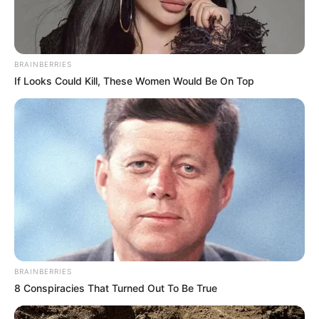
–
BRAINBERRIES
If Looks Could Kill, These Women Would Be On Top
BRAINBERRIES
8 Conspiracies That Turned Out To Be True
Fakta Menarik