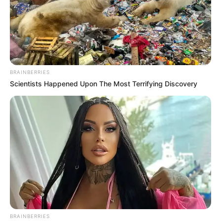
Penghargaan
Indonesian Drama Series
Awards
2021 – Pemeran Pendukung
Pria dalam
Drama Series
Terfavorit –
Ikatan Cinta
Nominasi
BRAINBERRIES
Silet
Awards
2021 – Pasangan Tersilet (bersama Novia Giana
Scientists Happened Upon The Most Terrifying Discovery
Nurjanah)
Quotes
Kemerdekaan bukan tanda untuk berhenti berjuang,
tapi tanda untuk berjuang lebih keras
Keterbatasan.. Dan hikmah yg menyempurnakan
Berserah segalanya kepada yg Maha Kuasa. Yakin,
BRAINBERRIES
bahwa kemarin, hari ini dan yang akan datang adalah