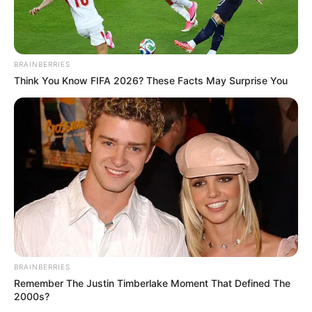
Warna Mata: Hitam
Warna Kulit: Putih
Ukuran Tubuh: –
BRAINBERRIES
Think You Know FIFA 2026? These Facts May Surprise You
Ukuran Sepatu: –
Ukuran Baju: –
Pendidikan
–
Keluarga
Ayah: Atang Firdaus
Ibu: Lilis Sukaesih
BRAINBERRIES
Saudara Laki-laki: –
Remember The Justin Timberlake Moment That Defined The
2000s?
Saudara Perempuan: –