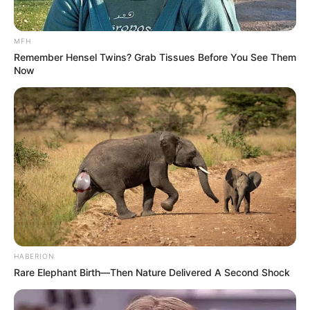
MFH
Remember Hensel Twins? Grab Tissues Before You See Them
Now
(foto: instagram/ikbalfauzi_)
Biodata & Profil
Nama Lengkap: Ikbal Fauzi Firdaus
Nama Panggung: Ikbal Fauzi
Nama Panggilan: Ikbal
Tempat, Tanggal Lahir: Subang, Jawa Barat, 22 Oktober 1993
Kewarganegaraan: Indonesia
HABERION
Rare Elephant Birth—Then Nature Delivered A Second Shock
Agama: Islam
Profesi: Aktor, Model