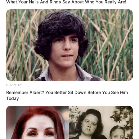
What Your Nails And Rings Say About Who You Really Are!
(foto: instagram/ikbalfauzi_)
4. Ada yang mau ikut touring?
BUZZDAY
Remember Albert? You Better Sit Down Before You See Him
Today