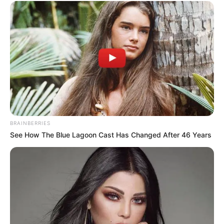
Anak: Latisya Humaira Firdaus
Istri & Pacar
Novia Giana Nurjanah
Ia sudah menikah dengan seorang dokter yang bernama Novia
Giana Nurjanah di tanggal 21 Maret 2021. Mereka dikaruniai
anak bernama Latisya Humaira Firdaus yang lahir 23 Mei 2022
dan Muhammad Kaivaro Firdaus yang lahir pada 15 Agustus
2023.
BRAINBERRIES
See How The Blue Lagoon Cast Has Changed After 46 Years
Kekayaan
Tidak diketahui pasti berapa total kekayaan Ikbal Fauzi,
kekayaannya berasal dari kariernya sebagai model, aktor,
YouTuber.
Kontroversi