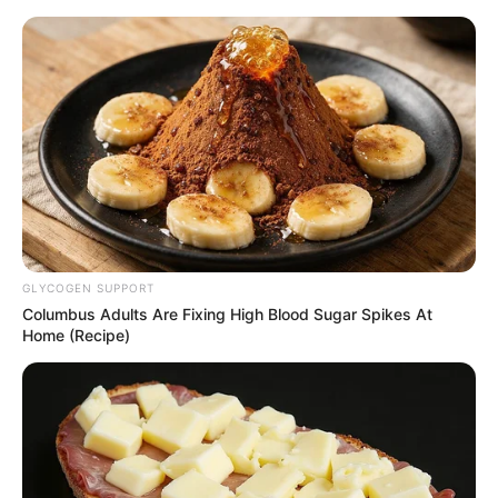
HOME
INSPIRASI
STYLE
FILM &
NGAKAK
QUOTES
HYPE
MORE
SERIES
GLYCOGEN SUPPORT
Columbus Adults Are Fixing High Blood Sugar Spikes At
Home (Recipe)