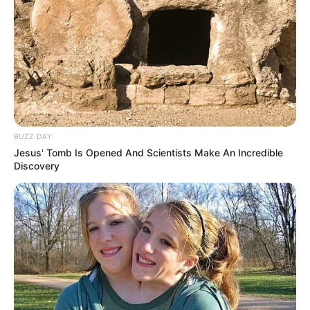
Baca juga:
Biodata, Profil, dan Fakta Ayas Aviya
(Verygemini)
BUZZ DAY
Jesus' Tomb Is Opened And Scientists Make An Incredible
Discovery