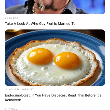
BUZZ DAY
Take A Look At Who Guy Fieri Is Married To
GLYCOGEN SUPPORT
Endocrinologist: If You Have Diabetes, Read This Before It's
Removed!
BUZZDAY