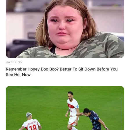
Hobi: Main bola
Facebook: –
Twitter: –
Threads:
@ikbalfauzi_
Instagram:
@ikbalfauzi_
TikTok:
@ikbalfauzi_
HABERION
Remember Honey Boo Boo? Better To Sit Down Before You
Youtube: –
See Her Now
Tinggi, Berat & Penampilan Fisik
Tinggi: – cm
Berat: – kg
Golongan Darah: –
Warna Rambut: Hitam