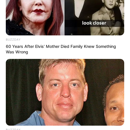
BUZZDAY
60 Years After Elvis' Mother Died Family Knew Something
Was Wrong
(foto: instagram/ikbalfauzi_)
5. Menghadiri SCTV Award 2019
BUZZDAY