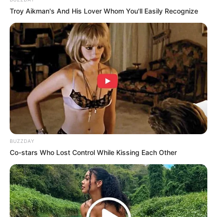
Troy Aikman's And His Lover Whom You'll Easily Recognize
BUZZDAY
Co-stars Who Lost Control While Kissing Each Other
(foto: instagram/ikbalfauzi_)
FAQ