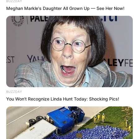
BUZZDAY
Meghan Markle's Daughter All Grown Up — See Her Now!
BUZZDAY
You Won't Recognize Linda Hunt Today: Shocking Pics!
(foto: instagram/ikbalfauzi_)