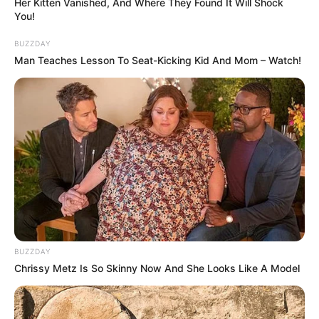
Her Kitten Vanished, And Where They Found It Will Shock
You!
BUZZDAY
Man Teaches Lesson To Seat-Kicking Kid And Mom – Watch!
Barulah di penghujung tahun 2020, ia bergabung dalam produksi
sinetron
Ikatan Cinta
,
yang turut dibintangi Arya Saloka dan
Mute
Amanda Manopo. Sinetron itu juga sinetron
dengan
rating
tertinggi di sepanjang sejarah sinetron Indonesia.
Selain sinetron, ia juga menghiasi layar kaca dengan membintangi
FTV. Adapun judul FTV yang pernah ia perankan sebut saja
Hidayah Untuk Suami
(2015),
Ketemu Cinta di Saku Celana
(2017),
Mengejar Restu Papamu
(2018), dan
Queen Of Undian
Cinta
(2020).
BUZZDAY
Setelah 6 tahun berkarir sebagai aktor, akhirnya di tahun 2020
Chrissy Metz Is So Skinny Now And She Looks Like A Model
ikbal menjajal industri film. Film perdananya adalah
Tarung
Sarung
dengan memerakan tokoh bernama Berry.