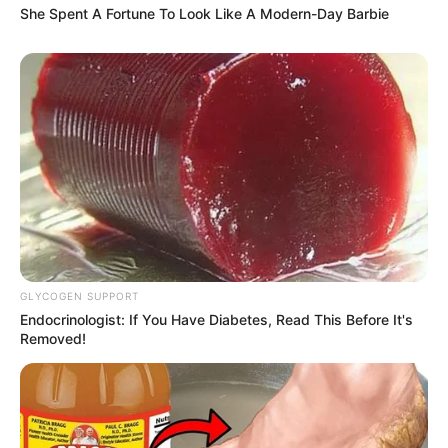
She Spent A Fortune To Look Like A Modern-Day Barbie
rencanya baik-Nya
Foto – foto Ikbal Fauzi
1. Aura ikbal semakin terpancar dalam setelan jas
GLYCOGEN SUPPORT
Endocrinologist: If You Have Diabetes, Read This Before It's
Removed!