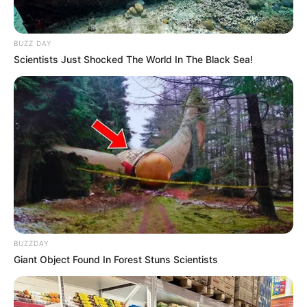
BUZZ DAY
Scientists Just Shocked The World In The Black Sea!
LIHAT ARTIKEL LAINNYA
BUZZDAY
Giant Object Found In Forest Stuns Scientists
Laras Kinanda
Nyimas Ratu Rafa