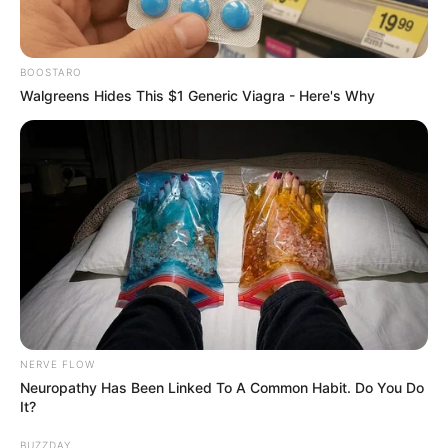
BOOSTARO
Walgreens Hides This $1 Generic Viagra - Here's Why
10 Pose Manekin Anti
Mainstream yang Konyol
Banget
NERVE FLOW
Neuropathy Has Been Linked To A Common Habit. Do You Do
8 Kata Lucu Seputar Malam
It?
Minggu ala Jomblo yang Bikin
Ngenes
BUZZDAY