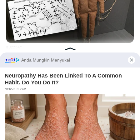
90 Tahun
BUZZDAY
Operation Titanic: How 400 Dummies Duped The Germans
On D-Day
Before You Go