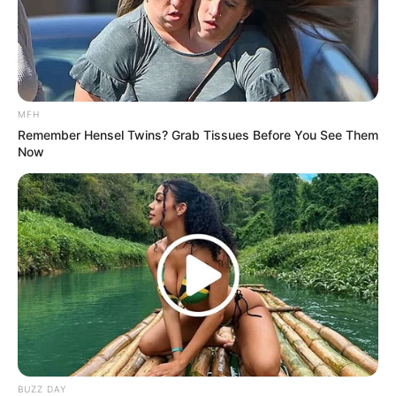
MFH
Remember Hensel Twins? Grab Tissues Before You See Them
Now
(foto: instagram/ayasaviya)
4. Momen mendaki Gunung Bromo
BUZZ DAY