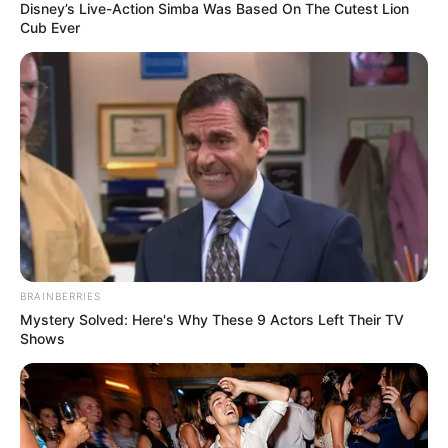
Disney’s Live-Action Simba Was Based On The Cutest Lion
Cub Ever
00:00
Pause
Mute
Berbekal dari pengalaman yang ia miliki, ia bisa menjajal dunia
modeling dan berkolaborasi dengan para fotografer profesional,
baik sekedar aktivitas fotografi ataupun komersil.
Baca juga:
Biodata, Profil, dan Fakta Chicco Kurniawan
BRAINBERRIES
Mystery Solved: Here's Why These 9 Actors Left Their TV
Shows