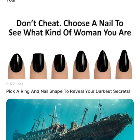
Foto – foto Ayas Aviya
1. Tampak memukau saat jalani sesi pemotretan
BUZZ DAY
Pick A Ring And Nail Shape To Reveal Your Darkest Secrets!
(foto: instagram/ayasaviya)
2. Dengan gaya sporty, Ayas juga gak kalah menawan