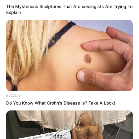
The Mysterious Sculptures That Archaeologists Are Trying To
Explain
10 Desain Kanopi Tempat
Tidur, Serasa Beristirahat di
Kamar Raja
BUZZDAY
Do You Know What Crohn's Disease Is? Take A Look!
Tampil Lebih Modern, 7 Potret
Hasil Renovasi Rumah Berusia