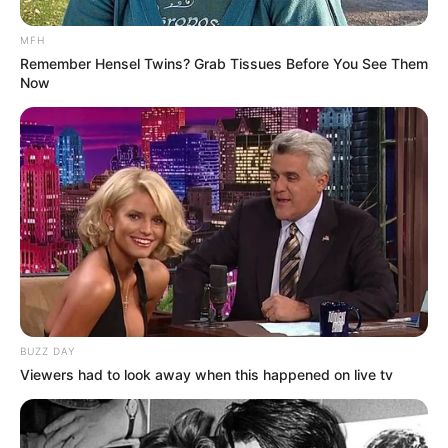
MFH
Remember Hensel Twins? Grab Tissues Before You See Them
Now
Anti Mainstream, 10 Cara
Membawa Barang Belanjaan
Versi Warga Thailand
BUZZ DAY
Langka Banget! 10 Pose Lucu
Viewers had to look away when this happened on live tv
Katak yang Bikin Ketawa
Gemes