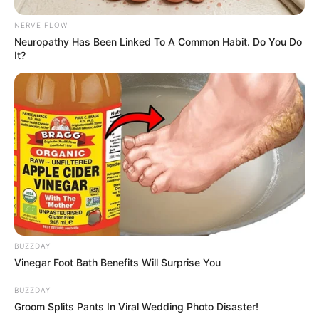
Saudara Laki-laki: –
Saudara Perempuan: –
NERVE FLOW
Neuropathy Has Been Linked To A Common Habit. Do You Do
It?
Suami
Tan Boy Ahmad Cafi Jamalullail Pilliang
Ia menikah dengan Tan Boy Ahmad Cafi Jamalullail Pilliang pada
3 Oktober 2021. Keduanya dikaruniai anak yang bernama Benjiro
Aiden Cafi yang lahir pada 22 Oktober 2022.
Kekayaan
Tak diketahui berapa total kekayaan Ayas Aviya (Verygemini),
kekayaannya berasal dari kariernya sebagai TikToker.
Kontroversi
BUZZDAY
Vinegar Foot Bath Benefits Will Surprise You
–
BUZZDAY
Fakta Menarik
Groom Splits Pants In Viral Wedding Photo Disaster!