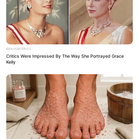
Warna Rambut: Hitam
Warna Mata: Hitam
Warna Kulit: Putih
Ukuran Tubuh: –
BRAINBERRIES
Ukuran Sepatu: –
Critics Were Impressed By The Way She Portrayed Grace
Ukuran Baju: –
Kelly
Pendidikan
Universitas Atma Jaya
Keluarga
Ayah: –
Ibu: –