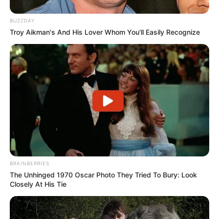
BUZZDAY
Troy Aikman's And His Lover Whom You'll Easily Recognize
BRAINBERRIES
The Unhinged 1970 Oscar Photo They Tried To Bury: Look
Closely At His Tie