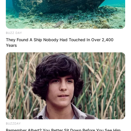
BUZZ DAY
They Found A Ship Nobody Had Touched In Over 2,400
Years
BUZZDAY
Remember Albert? You Better Sit Down Before You See Him