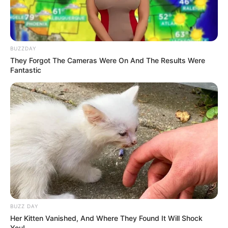
Baca juga:
Biodata, Profil, dan Fakta Sylvia Fully
BUZZDAY
They Forgot The Cameras Were On And The Results Were
Fantastic
BUZZ DAY
Her Kitten Vanished, And Where They Found It Will Shock
You!