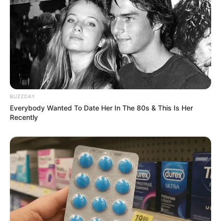
Ambyar! 10 Kalimat Baper
Pakai Bahasa Jawa Ini Bikin
Galau Abis
BUZZDAY
Everybody Wanted To Date Her In The 80s & This Is Her
Recently
Fail! 10 Potret Makanan Gagal
Dimasak yang Bikin Kamu
Nggak Selera