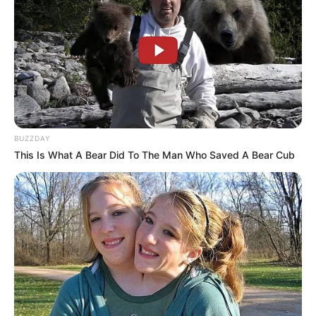
Serem! 9 Chat Ojek Online &
Pelanggan Ini Bikin Auto
Merinding
BUZZDAY
This Is What A Bear Did To The Man Who Saved A Bear Cub
Bikin Ngakak, 10 Potret
Cosplay Murah Pakai Bahan
Seadanya