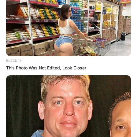
Shenina Cinnamon
Megan Domani
BUZZDAY
This Photo Was Not Edited, Look Closer
Beby Tsabina
Salshabilla Adriani