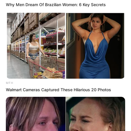
Why Men Dream Of Brazilian Women: 6 Key Secrets
(foto: instagram/ayasaviya)
5. Duduk di jembatan aja bisa jadi foto estetik
MFH
Walmart Cameras Captured These Hilarious 20 Photos