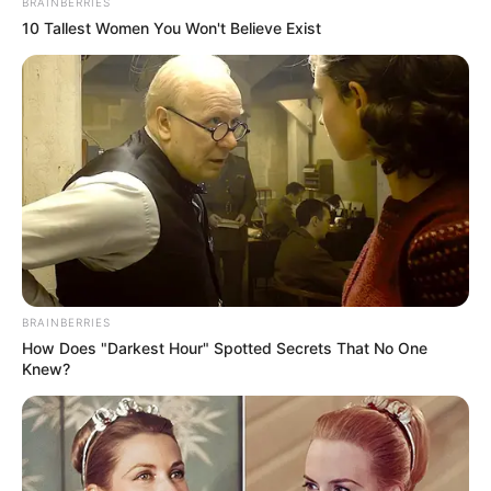
Kewarganegaraan: Indonesia
BRAINBERRIES
10 Tallest Women You Won't Believe Exist
Agama: Islam
Profesi: Selebgram, TikToker
Hobi: Travelling
Facebook: –
Twitter: –
Instagram:
@ayasaviya
TikTok:
@verygemini
Youtube: –
BRAINBERRIES
How Does "Darkest Hour" Spotted Secrets That No One
Tinggi, Berat & Penampilan Fisik
Knew?
Tinggi: 165 cm
Berat: 49 kg
Golongan Darah: –