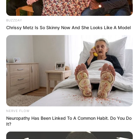
BUZZDAY
Chrissy Metz Is So Skinny Now And She Looks Like A Model
NERVE FLOW
Neuropathy Has Been Linked To A Common Habit. Do You Do
It?