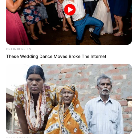
BRAINBERRIES
These Wedding Dance Moves Broke The Internet
(foto: instagram/ayasaviya)
Biodata & Profil
Nama Lengkap: Aviya Farras Maisa
Nama Panggung: Ayas Aviya
Nama Panggilan: Ayas
Tempat, Tanggal Lahir: Jakarta, 24 Mei 1996