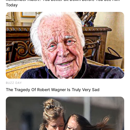
Today
(foto: instagram/ayasaviya)
3. Saat berangkat ke Tanah Suci untuk beribadah Umrah
BUZZ DAY
The Tragedy Of Robert Wagner Is Truly Very Sad