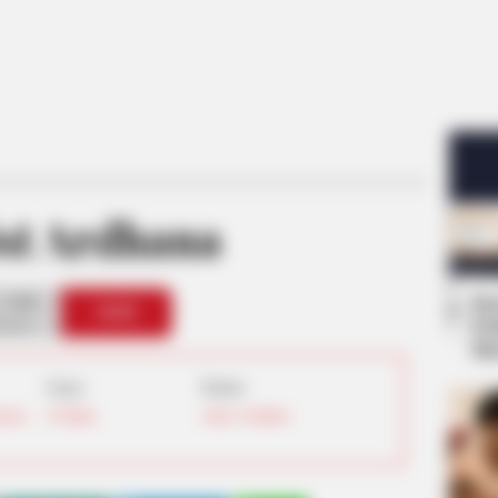
st Ardhana
1168
Se
VOTE
Pe
s love
Me
Umur:
Profesi:
nesia
38 Tahun
Aktor
,
Youtuber