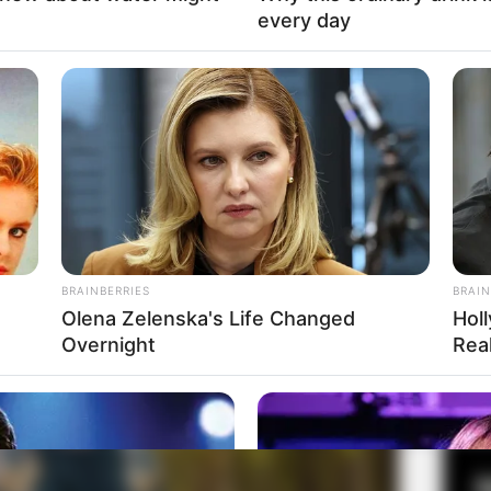
every day
Fa
Di
Ng
Mute
BRAINBERRIES
BRAIN
Olena Zelenska's Life Changed
Hol
Overnight
Real
10
Ma
Ba