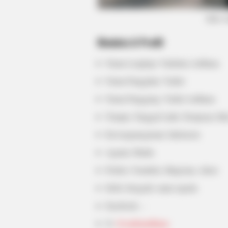
(foto:
BRAINBERRIES
Biodata & Profil
Scientists Happened Upon The Mo
Terrifying Discovery
Nama Lengkap: Yudistira Ardhana
Nama Panggilan: Yudist
Nama Panggung: Yudist Ardhana
Tempat, Tanggal Lahir: Denpasar, Ba
Kewarganegaraan: Indonesia
Agama: Hindu
Profesi: Youtuber, Magician, Aktor
Hobi: fotografi, main sepeda
Facebook: –
X:
@yudistardhana