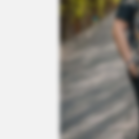
BRAINBERRIES
Top 8 Movies Based On Real Life.
Them!