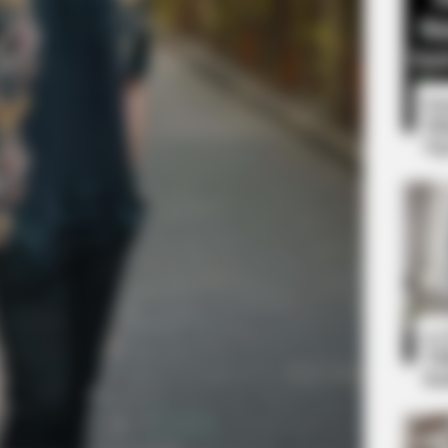
8 
Mi
Ng
BRAINBERRIES
 You Have To Watch
Top 10 Pop Divas - Num
10
Ti
Ka