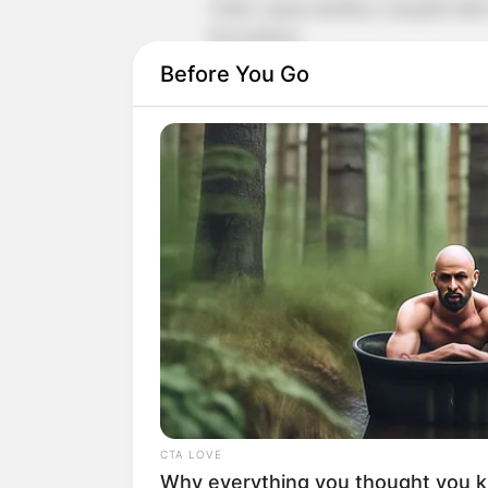
Yudist, sapaan akrabnya, mengaku bahwa 
bersosialisasi.
Before You Go
Akan tetapi, setelah mengenal sulap, di
seluwes mungkin.
Perjalanan hidup dan karir dari seorang
cukup unik.
Baca juga:
Biodata, Profil, dan Fakt
CTA LOVE
Why everything you thought you 