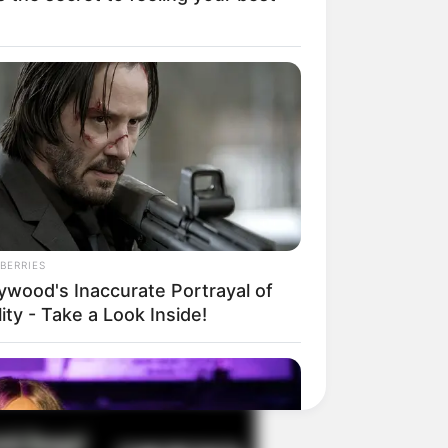
il! 10 Potret Makanan Gagal
masak yang Bikin Kamu
gak Selera
BERRIES
lywood's Inaccurate Portrayal of
ity - Take a Look Inside!
 Pose Manekin Anti
instream yang Konyol
nget