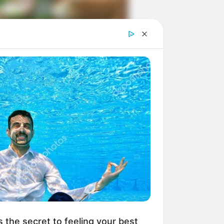
ngka Banget! 10 Pose Lucu
tak yang Bikin Ketawa
mes
byar! 10 Kalimat Baper
kai Bahasa Jawa Ini Bikin
lau Abis
s the secret to feeling your best