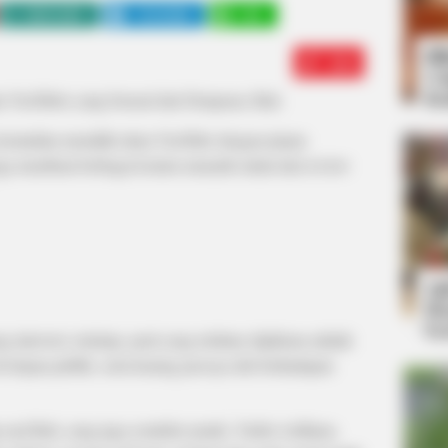
WHATSAPP
TELEGRAM
LINE
Bi
Edit
Co
Se
n YouTuber yang berasal dari Denpasar, Bali.
 kemudian memiliki akun YouTube dengan jutaan
juga membuat berbagai konten menarik mulai dari review
An
Me
Ve
 introvert, tertutup, pasti yang terlintas dipikiran adalah
i depan publik, serta kurang percaya diri berhadapan
sal Bali, yang juga youtuber prank, Yudist Ardhana.