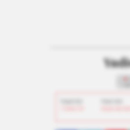
Yudi
fan
Tanggal Lahir:
Tempat Lahir:
13 Oktober
1987
Denpasar
,
Bali
,
Indo