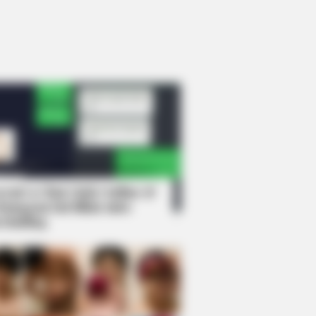
rem! 9 Chat Ojek Online &
langgan Ini Bikin Auto
rinding