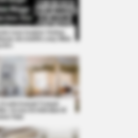
Kata Lucu Seputar Malam
nggu ala Jomblo yang Bikin
enes
ber 4 May Shock You
 Desain Kanopi Tempat
dur, Serasa Beristirahat di
mar Raja