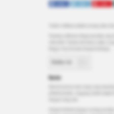
SHARE
TWEET
SHARE
Yudist Ardhana adalah seorang aktor da
Namanya dikenal sebagai pesulap yang
subscriber. Namun tak hanya sulap, ia 
hingga vlog bersama dengan keluarga.
Daftar isi
Karier
Introvert person atau orang yang tergolong
pribadi pemalu, canggung untuk tampil d
dengan orang lain.
Namun berbeda dengan seorang pesulap a