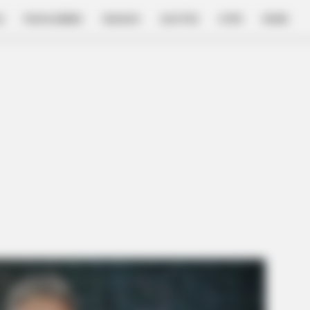
E
FILM & SERIES
NGAKAK
QUOTES
HYPE
MORE