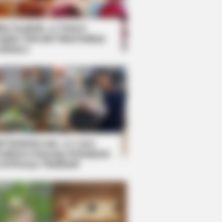
kin Ngakak, 10 Potret
splay Murah Pakai Bahan
adanya
ti Mainstream, 10 Cara
mbawa Barang Belanjaan
rsi Warga Thailand