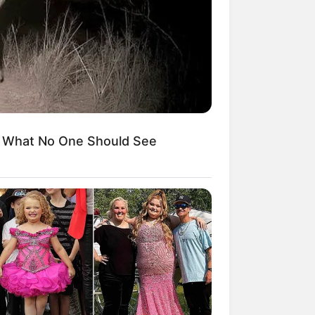
kin Ngakak, 10 Potret
splay Murah Pakai Bahan
adanya
s What No One Should See
ti Mainstream, 10 Cara
mbawa Barang Belanjaan
rsi Warga Thailand