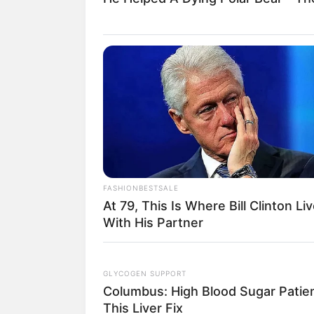
Baca juga:
Biodata, Profil, dan Fakta
FASHIONBESTSALE
At 79, This Is Where Bill Clinton Li
With His Partner
GLYCOGEN SUPPORT
Columbus: High Blood Sugar Patien
This Liver Fix