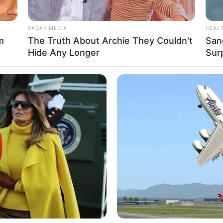
 instagram/vickyalaydrus)
RADAR MEDIA
HEAL
m
The Truth About Archie They Couldn't
San
Hide Any Longer
Sur
Ta
ainal Abidin
Ha
90
September 1996