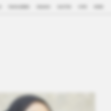
E
FILM & SERIES
NGAKAK
QUOTES
HYPE
MORE