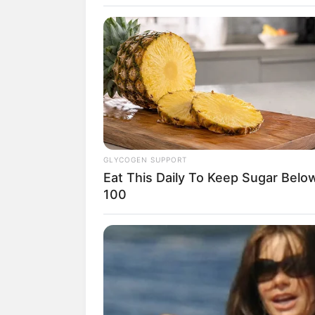
Vick
GLYCOGEN SUPPORT
Eat This Daily To Keep Sugar Belo
100
fan
Tanggal Lahir:
Tempat Lahir:
27 September
1996
Jakarta
,
Indonesia