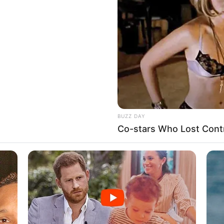
8 
Mi
Ng
BUZZ DAY
Co-stars Who Lost Contr
10
Ti
Ka