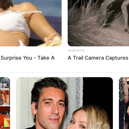
WHATSAPP
TELEGRAM
LINE
Bi
Edit
Co
Se
 yang berasal dari Jakarta.
ecantikan serta tentang kehidaupannya.
HABERION
 Surprise You - Take A
A Trail Camera Capture
An
tukan jati dirimu. Nampaknya hal tersebut berlaku bagi
Me
rang pebisnis bernama Vicky Alaydrus.
Ve
eman juga dengan sesama selebgram yang seorang
buat brand fashion sendiri, bernama Vel The Modest.