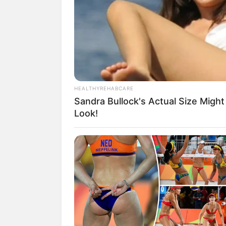
SHARE
TWEET
SHARE
Vicky Alaydrus adalah seorang selebgram
Ia populer yang dengan konten-konten k
HEALTHYREHABCARE
Daftar isi
Sandra Bullock's Actual Size Might
Look!
Karier
Ada pepatah mengatakan, temanmu menen
seorang selebgram cantik yang juga seo
Mengapa demikian, karena dirinya bert
pengusaha sukses, yaitu Rachel Venya.
Tak tanggung-tanggung, mereka pun mem