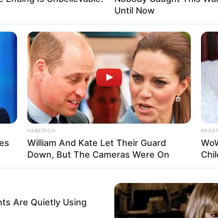
Until Now
Fa
Di
 Della Firdatia
Ng
Mute
HABERION
RADA
ves
William And Kate Let Their Guard
WoW
Down, But The Cameras Were On
Chi
10
Ma
Ba
ts Are Quietly Using