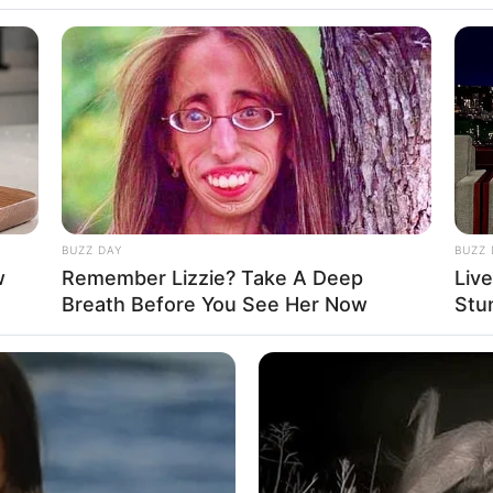
y Alaydrus
BUZZ DAY
BUZZ 
w
Remember Lizzie? Take A Deep
Liv
33
Se
Breath Before You See Her Now
Stu
VOTE
Pe
s love
Me
Umur:
Profesi:
29 Tahun
Selebgram