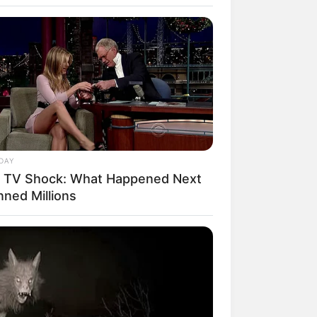
DAY
e TV Shock: What Happened Next
rem! 9 Chat Ojek Online &
nned Millions
langgan Ini Bikin Auto
rinding