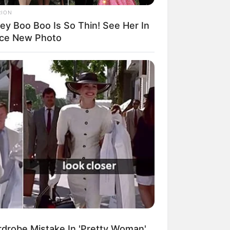
RION
ey Boo Boo Is So Thin! See Her In
ngka Banget! 10 Pose Lucu
rce New Photo
tak yang Bikin Ketawa
mes
byar! 10 Kalimat Baper
kai Bahasa Jawa Ini Bikin
lau Abis
robe Mistake In 'Pretty Woman',