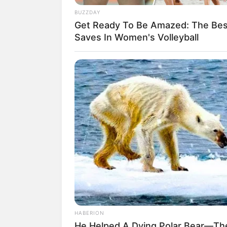
Keduanya pun kerap mengunggah kebersa
BUZZDAY
sendiri pun aktif dengan berbagai prod
Get Ready To Be Amazed: The Bes
Saves In Women's Volleyball
Di tengah kesibukannya tersebut, tak l
Memiliki quality time yang sangat baik 
kehidupan orangtua maupun anak. Sembar
pekerjaan.
HABERION
He Helped A Dying Polar Bear—The