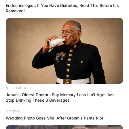
Endocrinologist: If You Have Diabetes, Read This Before It's
Removed!
Serem! 9 Chat Ojek Online &
NEUROMIND PRO
Pelanggan Ini Bikin Auto
Japan's Oldest Doctors Say Memory Loss Isn't Age: Just
Merinding
Stop Drinking These 3 Beverages
BUZZDAY
Wedding Photo Goes Viral After Groom's Pants Rip!