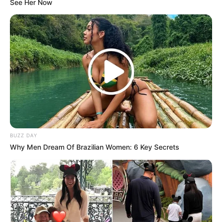
See Her Now
Beby Tsabina
Salshabilla Adriani
TULIS KOMENTAR
Alamat email Anda tidak akan dipublikasikan.
Ruas yang wajib ditandai
*
BUZZ DAY
Why Men Dream Of Brazilian Women: 6 Key Secrets