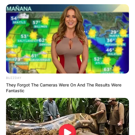
TAGS
PENYANYI
SELEBRITI INDONESIA
TAMI AULIA
BUZZDAY
They Forgot The Cameras Were On And The Results Were
Fantastic