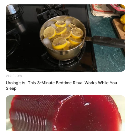
HOME
INSPIRASI
STYLE
FILM &
NGAKAK
QUOTES
HYPE
MORE
SERIES
VIRIFLOW
Urologists: This 3-Minute Bedtime Ritual Works While You
Sleep