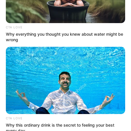
(foto: instagram/tamiauliaofficial)
2. Kalau lagi manggung, auranya auto terpancar
CTA LOVE
Why everything you thought you knew about water might be
wrong
CTA LOVE
Why this ordinary drink is the secret to feeling your best
every day