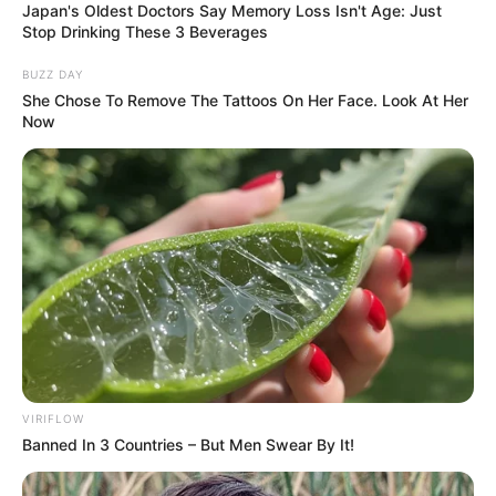
Japan's Oldest Doctors Say Memory Loss Isn't Age: Just
Stop Drinking These 3 Beverages
BUZZ DAY
She Chose To Remove The Tattoos On Her Face. Look At Her
Now
(foto: instagram/tamiauliaofficial)
FAQ
Siapa Tami Aulia
?
Dia adalah penyanyi, penulis lagu kelahiran Praya, Lombok
Tengah, NTB.
Siapa nama asli Tami Aulia?
VIRIFLOW
Nama aslinya adalah Aulia Pramesti Rizki Utami.
Banned In 3 Countries – But Men Swear By It!
Apa yang membuat Tami Aulia
menjadi terkenal?