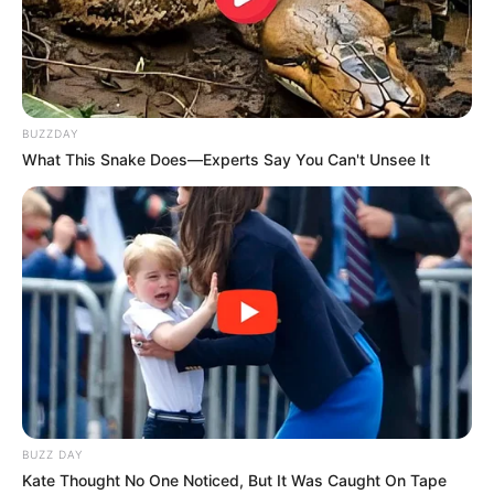
BUZZDAY
What This Snake Does—Experts Say You Can't Unsee It
BUZZ DAY
Kate Thought No One Noticed, But It Was Caught On Tape