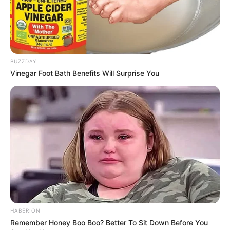
BUZZDAY
Laras Kinanda
Nyimas Ratu Rafa
Vinegar Foot Bath Benefits Will Surprise You
Shenina Cinnamon
Megan Domani
HABERION
Remember Honey Boo Boo? Better To Sit Down Before You