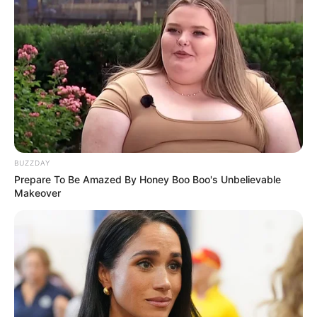
Bikin Ngakak, 10 Potret
Cosplay Murah Pakai Bahan
Seadanya
BUZZDAY
Prepare To Be Amazed By Honey Boo Boo's Unbelievable
Makeover
Anti Mainstream, 10 Cara
Membawa Barang Belanjaan
Versi Warga Thailand