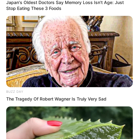
Japan's Oldest Doctors Say Memory Loss Isn't Age: Just
Stop Eating These 3 Foods
BUZZ DAY
The Tragedy Of Robert Wagner Is Truly Very Sad
Tami Aulia