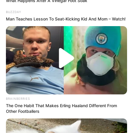
What Happens After A Vinegar Foot Soak
Tempat, Tanggal Lahir: Praya, Lombok Tengah, NTB, 1998
BUZZDAY
Man Teaches Lesson To Seat-Kicking Kid And Mom – Watch!
Kewarganegaraan: Indonesia
Agama: Islam
Profesi: Penyanyi, Penulis Lagu
Hobi: Menyanyi, Travelling
Facebook: –
Twitter: –
Threads: –
Instagram:
@tamiauliaofficial
BRAINBERRIES
TikTok: –
The One Habit That Makes Erling Haaland Different From
Other Footballers
YouTube:
Tami Aulia Live Acoustic
Tinggi, Berat & Penampilan Fisik