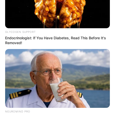
(foto: instagram/tamiauliaofficial)
5. Momen bahagia Tami akhirnya lulus sidang
GLYCOGEN SUPPORT
Endocrinologist: If You Have Diabetes, Read This Before It's
Removed!
NEUROMIND PRO