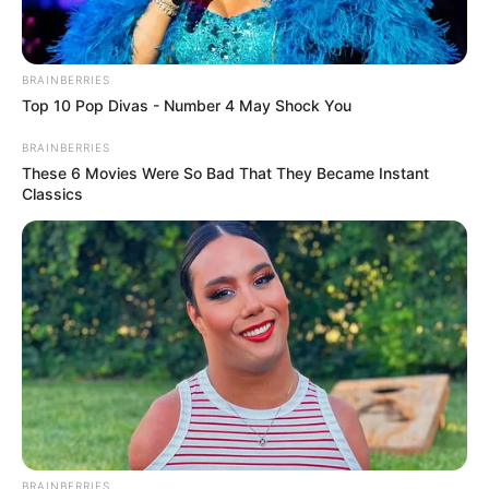
Ayah: –
Ibu: –
BRAINBERRIES
Top 10 Pop Divas - Number 4 May Shock You
Saudara Laki-laki: –
BRAINBERRIES
Saudara Perempuan: –
These 6 Movies Were So Bad That They Became Instant
Classics
Pacar
–
Kekayaan
Tidak diketahui pasti berapa total kekayaan Tami Aulia,
kekayaannya berasal dari kariernya sebagai penyanyi, penulis
lagu, YouTuber.
Kontroversi
–
BRAINBERRIES