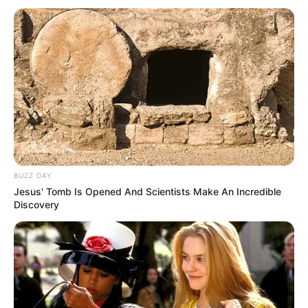
(foto: instagram/moektito)
5. Foto bareng Eka Gustiwana
BUZZ DAY
Jesus' Tomb Is Opened And Scientists Make An Incredible
Discovery