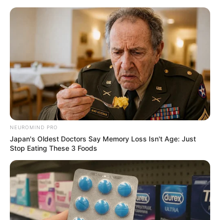
HOME
INSPIRASI
STYLE
FILM &
NGAKAK
QUOTES
HYPE
MORE
SERIES
NEUROMIND PRO
Japan's Oldest Doctors Say Memory Loss Isn't Age: Just
Stop Eating These 3 Foods