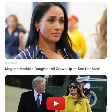
Ia mulai terlihat ‘go public’ di tahun 2019 berpacaran dengan
Aliyah Faizah. Pacarnya berprofesi sebagai aktris.
Kekayaan
Tidak diketahui pasti berapa total kekayaan Bayu Skak,
kekayaannya berasal dari kariernya sebagai komedian, aktor,
YouTuber.
YouTube
Dikutip dari
Social Blade
tahun 2024, penghasilannya perhari 2-
BUZZDAY
28 dollar atau 31 ribu-436 ribu rupiah, perbulan 52-833 dollar atau
Meghan Markle's Daughter All Grown Up — See Her Now!
810 ribu-12 juta rupiah dan pertahun 624-10 ribu dollar atau 9
juta-155 juta rupiah.