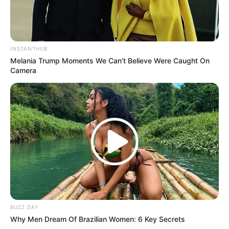
INSTANTHUB
Melania Trump Moments We Can't Believe Were Caught On
Camera
Kontroversi
–
Fakta Menarik
BUZZ DAY
Ia sudah menyelesaikan pendidikannya pada tahun 2018.
Why Men Dream Of Brazilian Women: 6 Key Secrets