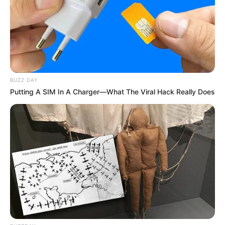
dengan Joshua Suherman, Brandon Salim, Tutus Thomson, dan
lain-lain.
Baca:
Biodata, Profil, dan Fakta Apriyani Rahayu
BUZZ DAY
Putting A SIM In A Charger—What The Viral Hack Really Does
(foto:instagram/moektito)