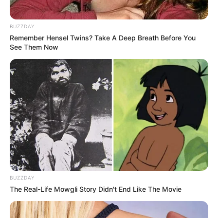
BUZZDAY
Remember Hensel Twins? Take A Deep Breath Before You
See Them Now
LIHAT ARTIKEL LAINNYA
BUZZDAY
The Real-Life Mowgli Story Didn't End Like The Movie