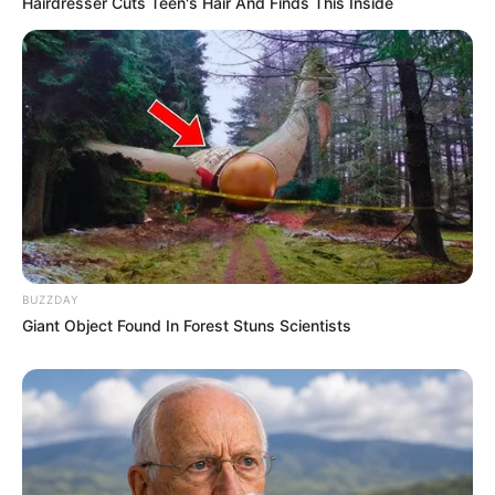
Hairdresser Cuts Teen's Hair And Finds This Inside
BUZZDAY
Giant Object Found In Forest Stuns Scientists