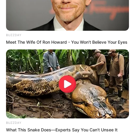
Ukuran Baju: –
Pendidikan
SMK Negeri 4 Malang
BUZZDAY
Meet The Wife Of Ron Howard - You Won't Believe Your Eyes
Universitas Negeri Malang Jurusan Desain Komunikasi Visual
Keluarga
Ayah: –
Ibu: –
Saudara Laki-laki: –
Saudara Perempuan: –
Pacar
BUZZDAY
Aliyah Faizah
What This Snake Does—Experts Say You Can't Unsee It