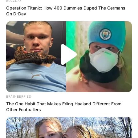
BUZZDAY
Operation Titanic: How 400 Dummies Duped The Germans
Biodata & Profil
On D-Day
Nama Lengkap: Bayu Eko Moektito
Nama Panggung: Bayu Skak
Nama Panggilan: Bayu
Tempat Tanggal Lahir: Malang, Jawa Timur, 13 November
1993
Kewarganegaraan: Indonesia
Agama: Islam
Profesi: Komedian, YouTuber, Aktor
BRAINBERRIES
The One Habit That Makes Erling Haaland Different From
Hobi: Nge-vlog
Other Footballers
Facebook: –
X:
@Moektito