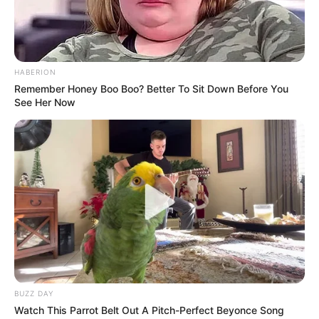
HABERION
Remember Honey Boo Boo? Better To Sit Down Before You
See Her Now
(foto:instagram/moektito)
4. Kebahagiaannya saat momen wisuda
BUZZ DAY
Watch This Parrot Belt Out A Pitch-Perfect Beyonce Song