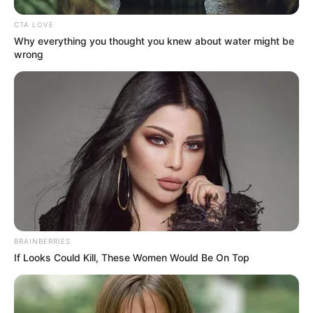
Agama: Kristen
CTA LOVE
Zodia: Virgo
Why everything you thought you knew about water might be
wrong
Tinggi Badan: 178 cm
Berat Badan: 65 kg
Golongan Darah: A
Orang Tua: –
Saudara: –
Istri:
Song Hye Kyo
(-2019)
Profesi: Aktor, Penyanyi
Hobi: Olahraga Judo
BRAINBERRIES
Facebook: –
If Looks Could Kill, These Women Would Be On Top
Twitter: –
Instagram:
@hi_songjoongki