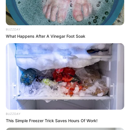
49
VOTE
fans love
Tanggal Lahir:
Tempat Lahir:
BUZZDAY
19 September
1985
Daejeon
,
Korea Selatan
What Happens After A Vinegar Foot Soak
Umur:
Profesi:
40 Tahun
Aktor
,
Penyanyi
Edit
Song Joong Ki adalah seorang aktor dan penyanyi senior asal
Korea Selatan. Namanya mulai diakui usai sukses tampil di
BUZZDAY
drama
Sungkyunkwan Scandal
(2010).
This Simple Freezer Trick Saves Hours Of Work!