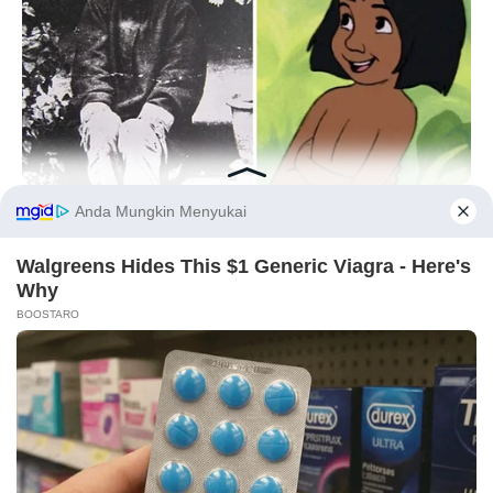
BUZZDAY
The Real-Life Mowgli Story Didn't End Like The Movie
Before You Go