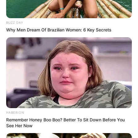
bermain game
BUZZ DAY
Why Men Dream Of Brazilian Women: 6 Key Secrets
(foto: instagram/hi_songjoongki)
2. Duduk sendiri di taman dengan menyamarkan
HABERION
penampilannya
Remember Honey Boo Boo? Better To Sit Down Before You
See Her Now