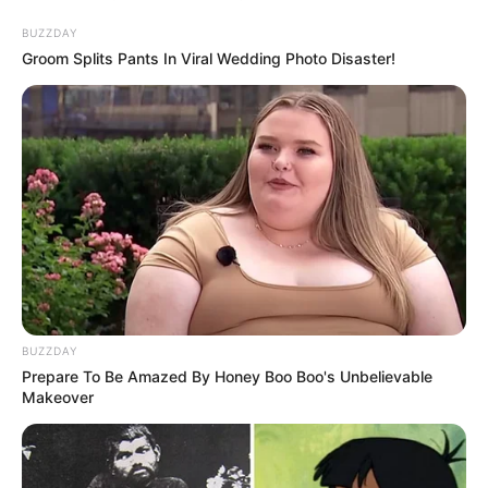
BUZZDAY
Groom Splits Pants In Viral Wedding Photo Disaster!
(foto: instagram/historydnc)
4. Mengamati neon bertuliskan serial dramanya
Space
BUZZDAY
Sweeper
Prepare To Be Amazed By Honey Boo Boo's Unbelievable
Makeover