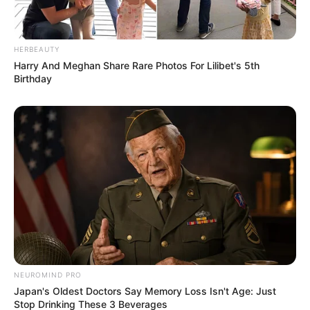
(foto: instagram/hi_songjoongki)
HERBEAUTY
Harry And Meghan Share Rare Photos For Lilibet's 5th
3. Bersiap-siap di belakang panggung untuk membawakan
Birthday
acara
NEUROMIND PRO
Japan's Oldest Doctors Say Memory Loss Isn't Age: Just
Stop Drinking These 3 Beverages