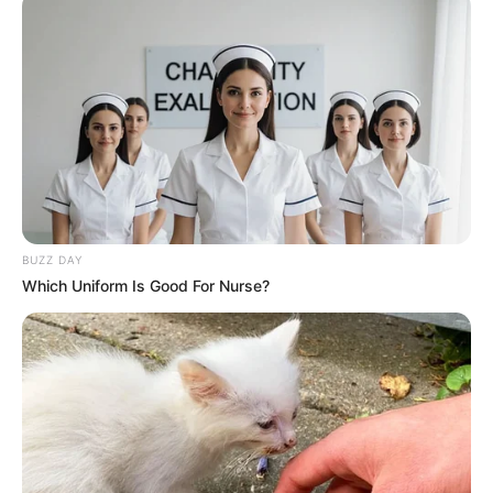
Daftar isi
Karier
Cara Song Joong Ki memasuki dunia akting mungkin berbeda
dengan aktor-aktor lain. Jika aktor lain mengikuti audisi, Joong Ki
justru ditawari saat sedang berada di dalam kereta. Debutnya di
dunia akting dimulai lewat film
A Frozen Flower
(2008).
Selanjutnya ia bermain dalam film
Five Senses of Eros
dalam
BUZZ DAY
segmen
Believe in the Moment
(2009). Dan perannya meskipun
Which Uniform Is Good For Nurse?
kecil namun tetap dikenang seperti dalam serial
Triple
dan
Will It
Snow for Christmas?
(2009).
Ia juga tampil dalam drama tentang dunia kesehatan
OB& GY
(201) dan film sekuel
Hearty Paws 2
. Karirnya meroket usai ia
memerankan karakter playboy kaya raya dalam drama
Sungkyunkwan Scandal
(2010).