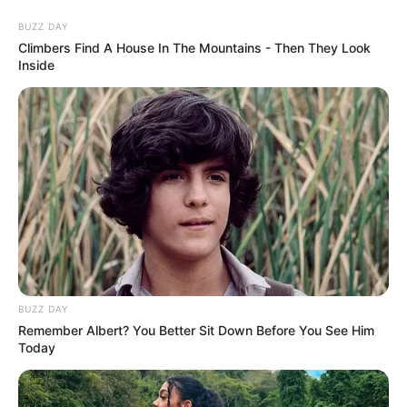
BUZZ DAY
Climbers Find A House In The Mountains - Then They Look
Inside
HOME
INSPIRASI
STYLE
FILM &
NGAKAK
QUOTES
HYPE
MORE
SERIES
BUZZ DAY
Remember Albert? You Better Sit Down Before You See Him
Today