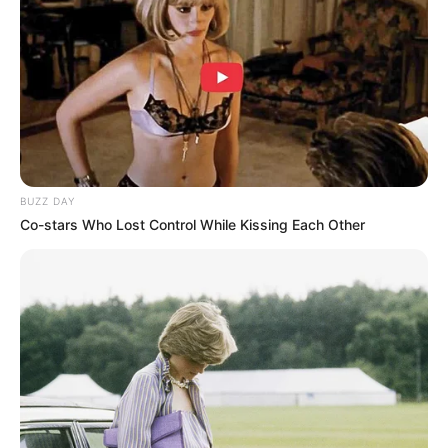
-
/10 (- Votes)
Beri Rating & Review
BUZZ DAY
Co-stars Who Lost Control While Kissing Each Other
Edit
tvN telah mempersiapkan tontonan terbaru berjudul Vincenzo
dengan 20 episode dengan pemain utama Song Joong Ki dan Jeon
Yeo Bin.
Si ganteng Song Joong Ki akan kembali ke layar kaca setelah
terakhir bermain dalam
Arthdal Chronicles Part 3: The Prelude To
All Legends
(2019).