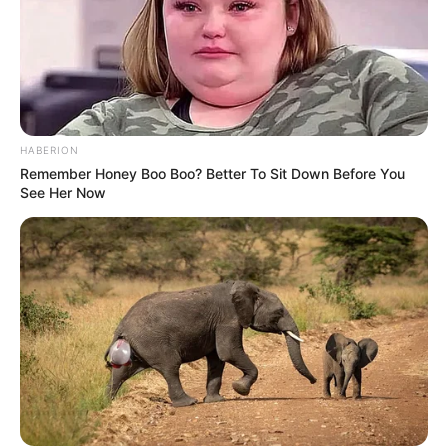
HABERION
Walking On Thin Ice
Tempest
Remember Honey Boo Boo? Better To Sit Down Before You
See Her Now
My Troublesome Star
Aema
ULASAN