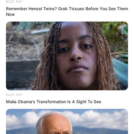
BUZZ DAY
Ambyar! 10 Kalimat Baper
Remember Hensel Twins? Grab Tissues Before You See Them
Pakai Bahasa Jawa Ini Bikin
Now
Galau Abis
Fail! 10 Potret Makanan Gagal
Dimasak yang Bikin Kamu
Nggak Selera
BUZZ DAY
Malia Obama's Transformation Is A Sight To See