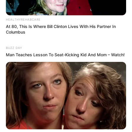
Anti Mainstream, 10 Cara
Membawa Barang Belanjaan
Versi Warga Thailand
HEALTHYREHABCARE
At 80, This Is Where Bill Clinton Lives With His Partner In
Columbus
BUZZ DAY
Man Teaches Lesson To Seat-Kicking Kid And Mom – Watch!
Langka Banget! 10 Pose Lucu
Katak yang Bikin Ketawa
Gemes