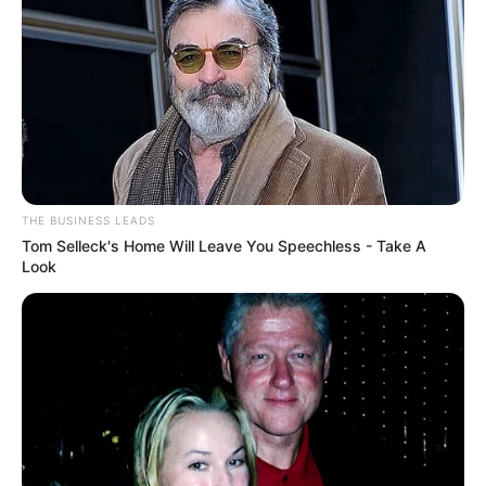
Pelanggan Ini Bikin Auto
Merinding
THE BUSINESS LEADS
Bikin Ngakak, 10 Potret
Tom Selleck's Home Will Leave You Speechless - Take A
Cosplay Murah Pakai Bahan
Look
Seadanya