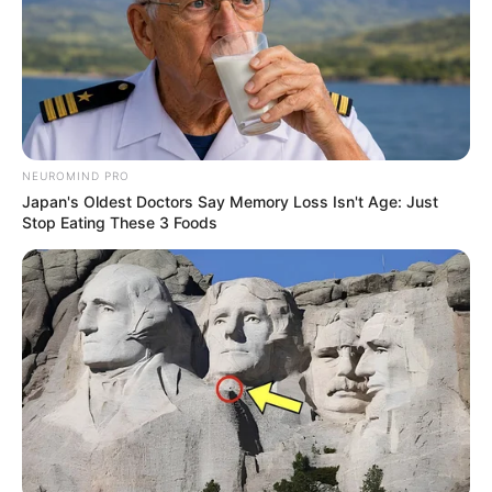
10 Pose Manekin Anti
Mainstream yang Konyol
Banget
NEUROMIND PRO
Japan's Oldest Doctors Say Memory Loss Isn't Age: Just
Stop Eating These 3 Foods
8 Kata Lucu Seputar Malam
Minggu ala Jomblo yang Bikin
Ngenes