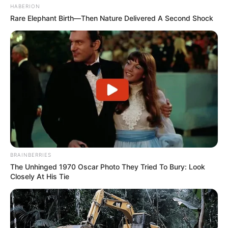
HABERION
Alamat email Anda tidak akan dipublikasikan.
Ruas yang wajib ditandai
*
Rare Elephant Birth—Then Nature Delivered A Second Shock
Rating
Cerita
BRAINBERRIES
The Unhinged 1970 Oscar Photo They Tried To Bury: Look
Pemain
Closely At His Tie
Akting