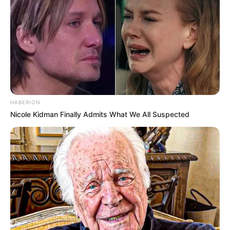
Mute
DETAIL
Judul: Vincenzo / 빈센조 /
Binsenjo
Judul lain: –
Genre: Komedi, Roman, Kriminal,
Negara: Korea Selatan
HABERION
Nicole Kidman Finally Admits What We All Suspected
Sutradara: Kim Hee Won
Produser: Lee Jang Soo, Jang Sae Jung
Penulis Naskah: Park Jae Bum
Rumah Produksi: Logos Film
Channel TV: TVN
Jumlah Episode: 20
Masa Tayang: 20 Februari 2021 – 25 April 2021