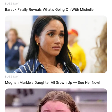
BUZZ DAY
Barack Finally Reveals What's Going On With Michelle
LIHAT ARTIKEL LAINNYA
BUZZ DAY
Meghan Markle's Daughter All Grown Up — See Her Now!
Tastefully Yours
Confidence Queen