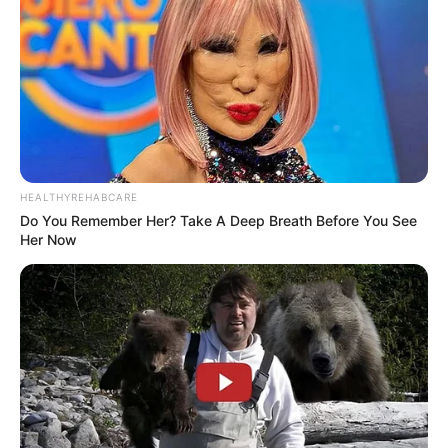
HEALTHYREHABCARE
Do You Remember Her? Take A Deep Breath Before You See
Her Now
(foto: tvN)
SINOPSIS
VINCENZO
Drama ini bercerita tentang Park Joo Hyung yang diadopsi di usia
8 tahun dan pindah ke Italia. Setelah dewasa, ia dikenal sebagai
Vincenzo Casano dan bekerja sebagai pengacara mafia.