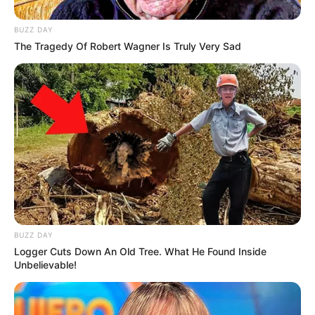
Jadwal Tayang: Sabtu & Minggu pukul 21.00 waktu Korea
BUZZ DAY
atau 19.00 WIB
The Tragedy Of Robert Wagner Is Truly Very Sad
BUZZ DAY
Logger Cuts Down An Old Tree. What He Found Inside
Unbelievable!