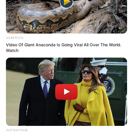
Foto – foto Seol In Ah
1. Bermain salju bersama kesayangannya
HABERION
Video Of Giant Anaconda Is Going Viral All Over The World.
Watch
INSTANTHUB