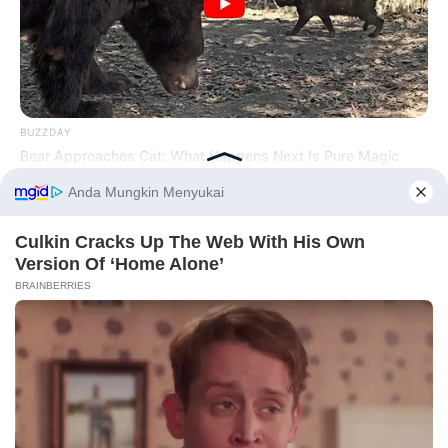
Bikin Ngakak, 10 Potret
BUZZDAY
Cosplay Murah Pakai Bahan
Bear Approaches Cat: What Happens Next Is Pure Magic
Seadanya
Before You Go
Anti Mainstream, 10 Cara
Membawa Barang Belanjaan
Versi Warga Thailand
BUZZ DAY
A Sinkhole Opened Up And Revealed A Terrifying Secret!