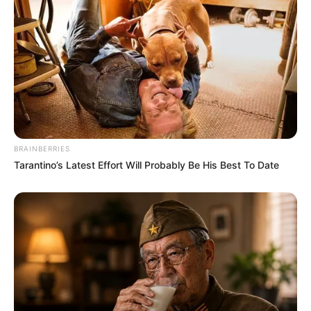
Salshabilla Adriani
Cut Syifa
TULIS KOMENTAR
Alamat email Anda tidak akan dipublikasikan.
Ruas yang wajib ditandai
*
BRAINBERRIES
Tarantino’s Latest Effort Will Probably Be His Best To Date