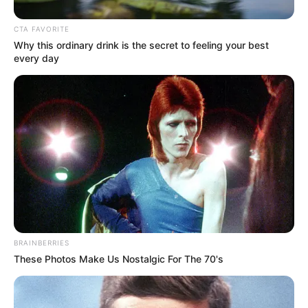
CTA FAVORITE
Why this ordinary drink is the secret to feeling your best
every day
(foto: instagram/_seorina)
BRAINBERRIES
Daftar isi
These Photos Make Us Nostalgic For The 70's