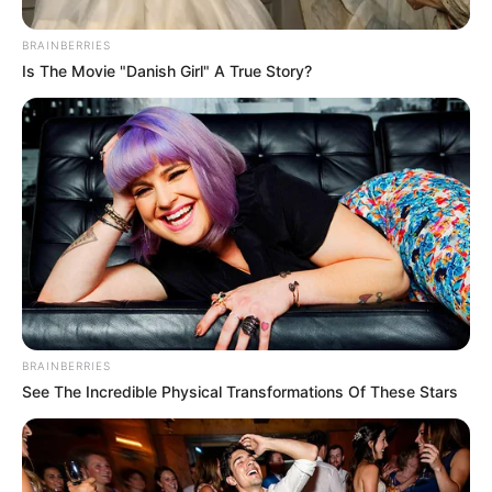
BRAINBERRIES
Is The Movie "Danish Girl" A True Story?
(foto: instagram/_seorina)
4. Di dapur untuk memasak atau berpose?
BRAINBERRIES
See The Incredible Physical Transformations Of These Stars