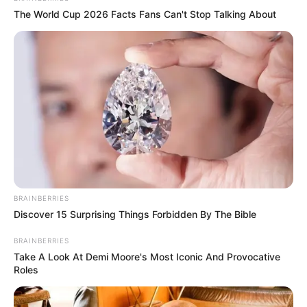
The World Cup 2026 Facts Fans Can't Stop Talking About
Nyimas Ratu Rafa
Shenina Cinnamon
BRAINBERRIES
Discover 15 Surprising Things Forbidden By The Bible
Megan Domani
Beby Tsabina
BRAINBERRIES
Take A Look At Demi Moore's Most Iconic And Provocative
Roles