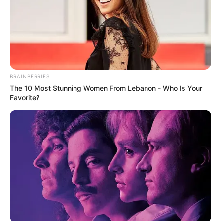
kesuksesan. Ia sendiri sejauh ini merasa bersyukur dipercaya
memerankan karakter yang mampu menyita perhatian penonton.
TAGS
AKTRIS
SELEBRITI KOREA
SEOL IN AH
BRAINBERRIES
The 10 Most Stunning Women From Lebanon - Who Is Your
Favorite?