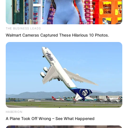
pakaian wayang Srikandi
THE BUSINESS LEADS
Walmart Cameras Captured These Hilarious 10 Photos.
HABERION
A Plane Took Off Wrong – See What Happened