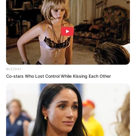
liburan bersama.
Kekayaan
Tidak diketahui pasti berapa total kekayaan Aurora Ribero,
kekayaannya berasal dari kariernya sebagai model, aktor,
penyanyi.
Kontroversi
–
BUZZDAY
Co-stars Who Lost Control While Kissing Each Other
Fakta Menarik
Merupakan blasteran Italia-Indonesia, di mana ayahnya
keturunan Italia dan ibunya keturunan Jawa asal Semarang.
Sebelum terjun ke industri hiburan, ia merupakan
model
catwalk
di Bali.
Wajah blasterannya berhasil memikat pihak manajemen dan
mengajaknya ke Jakarta untuk menjadi seorang artis.