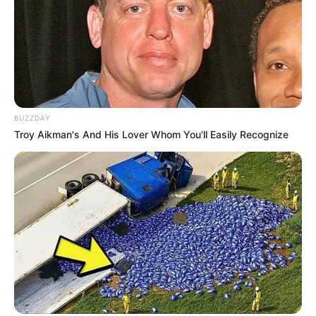
Web Series
Generasi D’Bijis
(Vidio | 2023)
Kaget Nikah
(We TV, iFlix | 2021), sebagai Lalita
Susah Sinyal the Serie
s
(Disney+ Hotstar | 2021), sebagai Kiara
BUZZDAY
Dunia Maya
(Vision+ | 2021), sebagai Maya Sonia
Troy Aikman's And His Lover Whom You'll Easily Recognize
Angkringan the Series
(Mola TV | 2021), sebagai Ratu
Sosmed
(Vidio | 2021), sebagai Nadya
Heart
(Vidio | 2019), sebagai Luna
Single
Thinkin’ Bout U
(2018)
Sebagai Penyanyi yang Ditampilkan