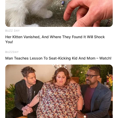
BUZZ DAY
Her Kitten Vanished, And Where They Found It Will Shock
You!
BUZZDAY
Man Teaches Lesson To Seat-Kicking Kid And Mom – Watch!
(foto: instagram/auroraribero)