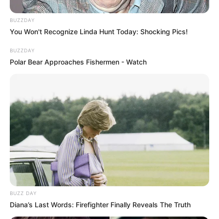
BUZZDAY
You Won't Recognize Linda Hunt Today: Shocking Pics!
BUZZDAY
Polar Bear Approaches Fishermen - Watch
(foto: instagram/auroraribero)
2. Menghayati peran dengan wajah juteknya di film
Seperti
Hujan yang Turun ke Bumi
BUZZ DAY
Diana’s Last Words: Firefighter Finally Reveals The Truth