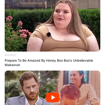
(foto: instagram/auroraribero)
FAQ
Siapa Aurora Ribero
?
BUZZDAY
Dia adalah model, aktor, penyanyi kelahiran Semarang, Jawa
Prepare To Be Amazed By Honey Boo Boo's Unbelievable
Tengah.
Makeover
Siapa nama asli Aurora Ribero?
Nama aslinya adalah Jennifer Aurora Ribero.
Apa yang membuat Aurora Ribero
menjadi terkenal?
Dia terkenal karena pemain film
Susah Sinyal
(2017).