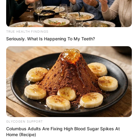
TRUE HEALTH FINDINGS
Seriously. What Is Happening To My Teeth?
GLYCOGEN SUPPORT
Columbus Adults Are Fixing High Blood Sugar Spikes At
Home (Recipe)