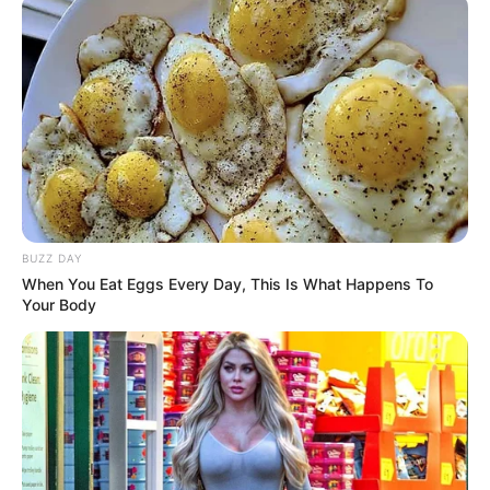
BUZZ DAY
When You Eat Eggs Every Day, This Is What Happens To
Your Body
(foto: instagram/auroraribero)
5. Perankan Srikandi, Aurora tampil lengkap dengan