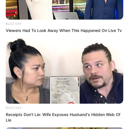
BUZZ DAY
Viewers Had To Look Away When This Happened On Live Tv
(foto: instagram/auroraribero)
4. Tampil glamor dengan dress bling-bling
BUZZ DAY
Receipts Don't Lie: Wife Exposes Husband's Hidden Web Of
Lie