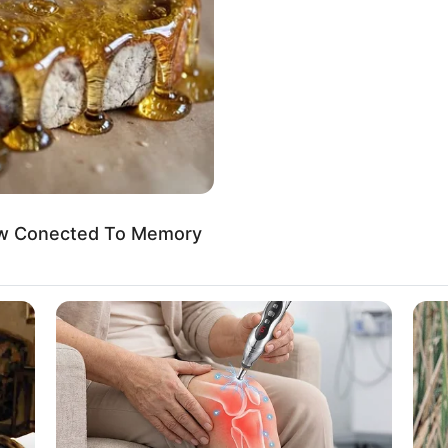
Mute
8 
Mi
Ng
Now Conected To Memory
10
Ti
Ka