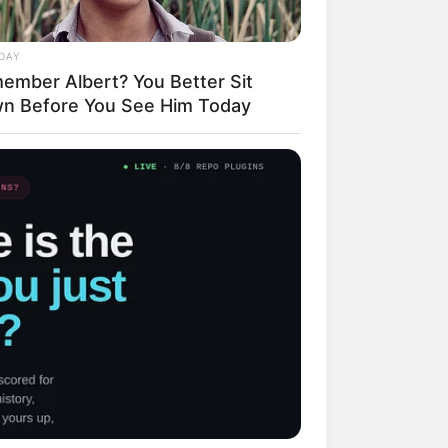
DAY
ember Albert? You Better Sit
n Before You See Him Today
mpil Lebih Modern, 7 Potret
sil Renovasi Rumah Berusia
 Tahun