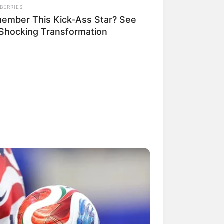
BERRIES
ember This Kick-Ass Star? See
 Shocking Transformation
rem! 9 Chat Ojek Online &
langgan Ini Bikin Auto
rinding