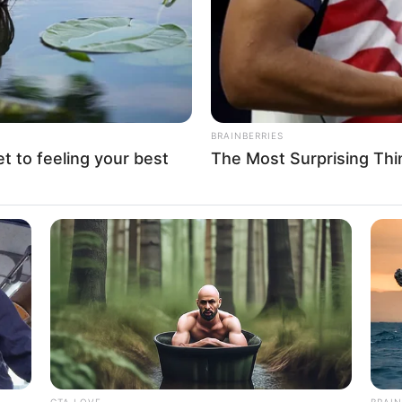
WHATSAPP
TELEGRAM
LINE
Bi
Edit
Co
Se
 dan penyanyi yang berasal dari Jakarta. Anak sulung
dikenal lewat lagunya yang berjudul
Tanpa
BRAINBERRIES
et to feeling your best
The Most Surprising Th
An
an Anang Hermansyah dan Krisdayanti. Mempunyai orang
Me
at Aurel memiliki keinginan untuk terjun kedunia yang
Ve
aja bersama sang ayah yang berjudul
Tanpa Bintang
.
ari masyarakat sehingga nama Aurel perlahan dikenal
CTA LOVE
BRAIN