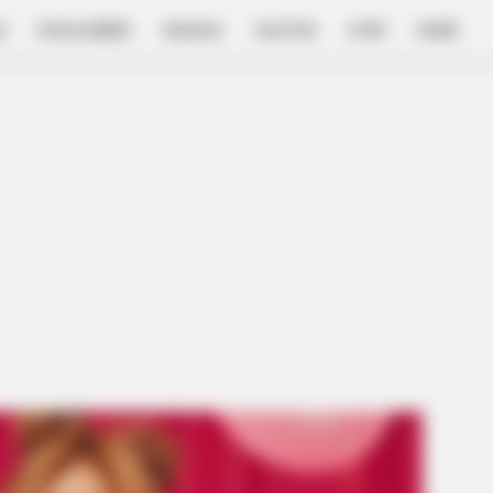
E
FILM & SERIES
NGAKAK
QUOTES
HYPE
MORE