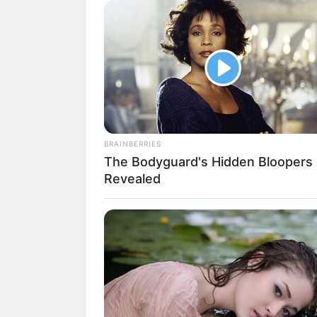
Aurel
BRAINBERRIES
The Bodyguard's Hidden Bloopers
Revealed
fan
Tanggal Lahir:
Tempat Lahir:
10 Juli
1998
Jakarta
,
Indonesia