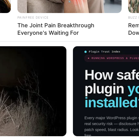
PAINFREE DEVICE
BUZZ 
The Joint Pain Breakthrough
Rem
Everyone's Waiting For
Dow
Ta
Ha
90
stagram/aurelie.hermansyah)
hermansyah