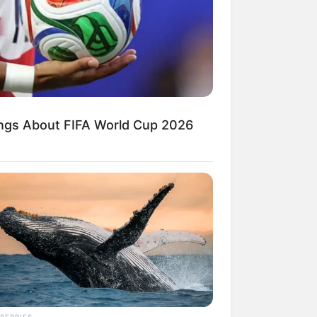
kin Ngakak, 10 Potret
splay Murah Pakai Bahan
adanya
ings About FIFA World Cup 2026
ti Mainstream, 10 Cara
mbawa Barang Belanjaan
rsi Warga Thailand
BERRIES