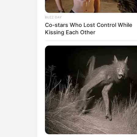
BUZZ DAY
Co-stars Who Lost Control While
Kissing Each Other
(foto: in
Biodata & Profil
Nama Lengkap: Titania Aurelie Nur
Nama Panggung: Aurel Hermansyah