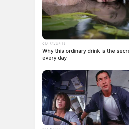
SHARE
TWEET
SHARE
Aurel Hermansyah adalah seorang aktris
Anang Hermansyah dan Krisdayanti ini 
Bintang
(2010).
CTA FAVORITE
Why this ordinary drink is the secr
Daftar isi
every day
Karier
Ia merupakan putri sulung dari pasang
tua yang berkarir di dunia musik membu
sama.
Ia pun merilis lagu pertamanya saat rem
Lagu tersbeut mendapat respon positif d
BRAINBERRIES