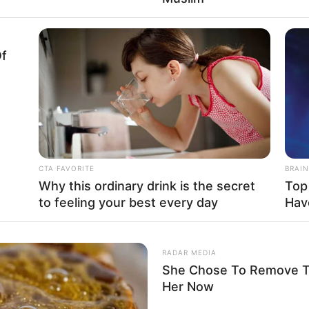
Baca selengkapnya
arrow_forward_ios
Of
Fa
Di
Ng
CTA FAVORITE
BRAIN
Why this ordinary drink is the secret
Top
to feeling your best every day
Hav
10
Ma
Ba
RADAR MEDIA
She Chose To Remove Th
 Enzy Storia
Her Now