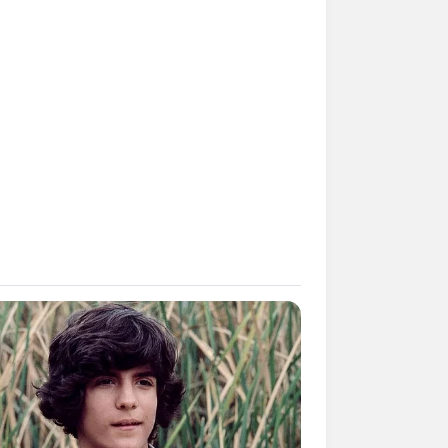
Kata Lucu Seputar Malam
nggu ala Jomblo yang Bikin
enes
 Desain Kanopi Tempat
dur, Serasa Beristirahat di
mar Raja