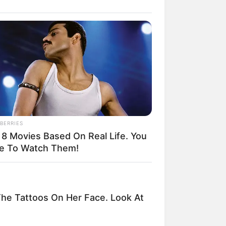
il! 10 Potret Makanan Gagal
masak yang Bikin Kamu
gak Selera
BERRIES
 8 Movies Based On Real Life. You
e To Watch Them!
 Pose Manekin Anti
instream yang Konyol
nget
e Tattoos On Her Face. Look At