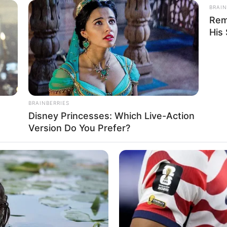
BRAIN
Rem
His
 Hermansyah
BRAINBERRIES
Disney Princesses: Which Live-Action
Version Do You Prefer?
4
Se
VOTE
Pe
s love
Me
Umur:
Profesi:
28 Tahun
Aktris
,
Penyanyi