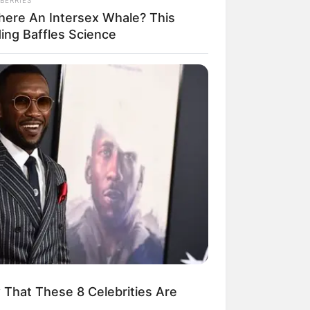
There An Intersex Whale? This
ding Baffles Science
ngka Banget! 10 Pose Lucu
tak yang Bikin Ketawa
mes
byar! 10 Kalimat Baper
kai Bahasa Jawa Ini Bikin
lau Abis
That These 8 Celebrities Are