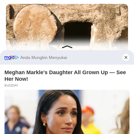
Before You Go
BUZZ DAY
Jesus' Tomb Is Opened And Scientists Make An Incredible
Discovery