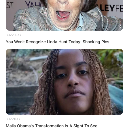
Kewarganegaraannya adalah Indonesia.
Cantik, muda, dan berbakat rasanya tepat memggambarkan
sosoknya. Dengan segudang prestasi yang ia miliki, ia tetap
menjadi pribadi yang rendah hati dan terus mau belajar.
BUZZ DAY
TAGS
AKTRIS
ANDI ANNISA IASYAH
MODEL
SELEBRITI INDONESIA
You Won't Recognize Linda Hunt Today: Shocking Pics!
BUZZDAY
Malia Obama's Transformation Is A Sight To See