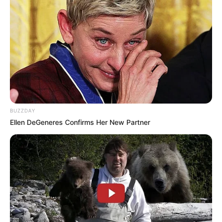
(foto: instagram/andiannsyah)
BUZZDAY
Ellen DeGeneres Confirms Her New Partner
4. Ada yang mau nemenin Icha nongkrong?