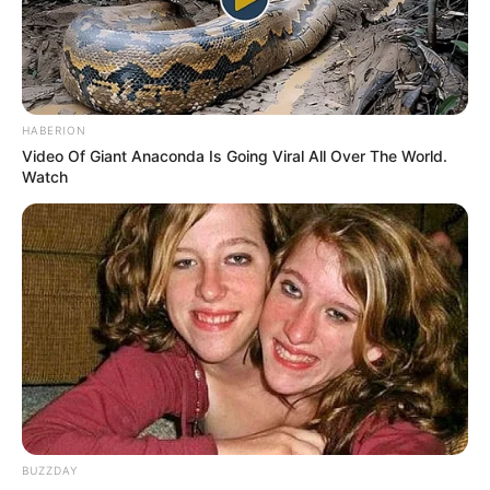
HABERION
Video Of Giant Anaconda Is Going Viral All Over The World.
Watch
Film
Noura: The Dark Side
(2021)
Teka-teki
Tika
(2021), sebagai Moderator
Kapal Goyang Kapten
(2019), sebagai Noni
Skakmat
(2015), sebagai Mirna
BUZZDAY