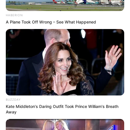
HABERION
A Plane Took Off Wrong – See What Happened
BUZZDAY
Kate Middleton's Daring Outfit Took Prince William's Breath
Away