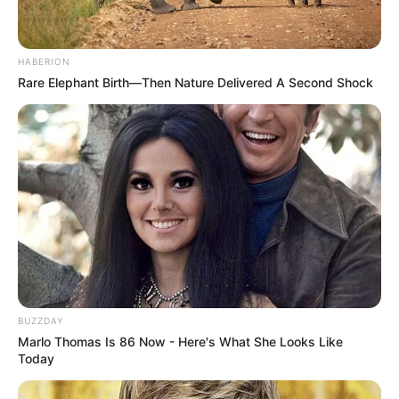
(foto: instagram/andiannsyah)
3. Menyegarkan diri sejenak dengan melakukan hobinya,
HABERION
mendaki gunung
Rare Elephant Birth—Then Nature Delivered A Second Shock
BUZZDAY
Marlo Thomas Is 86 Now - Here's What She Looks Like
Today