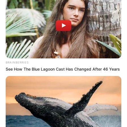
75
VOTE
fans love
Tanggal Lahir:
Tempat Lahir:
10 Agustus
1994
Jakarta
,
Indonesia
Umur:
Profesi:
31 Tahun
Aktris
,
Model
BRAINBERRIES
See How The Blue Lagoon Cast Has Changed After 46 Years
Edit
Andi Annisa Iasyah adalah seorang model dan aktris dari Jakarta.
Ia dikenal sebagai Miss Indonesia Sulawei Selatan tahun 2015 dan
bermain sinetron berjudul
OK-JEK
sebagai Nurul di tahun 2018.