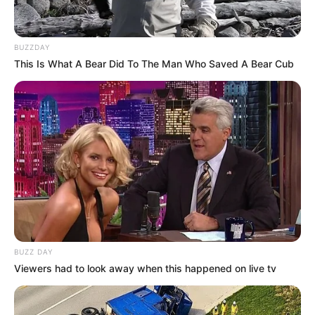
BUZZDAY
This Is What A Bear Did To The Man Who Saved A Bear Cub
BUZZ DAY
(foto: instagram/andiannsyah)
Viewers had to look away when this happened on live tv
5. Menikmati musim dingin di Belanda