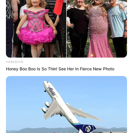
Aku adalah aku. Saya bersyukur atas hidup ini. Saya
tidak membandingkan diri saya dengan siapa pun.
Saya selamanya dalam proses untuk menjadi versi
terbaik dari diri saya. saya spesial. Saya mandiri.
Saya tidak takut. Saya cantik. Saya pintar. Saya
menyebarkan kebaikan dan cinta kepada dunia. Saya
beri. Saya bekerja keras. Saya mencapai impian
saya. Saya dan akan selalu puas dengan apa yang
saya miliki dan akan saya miliki
HABERION
Honey Boo Boo Is So Thin! See Her In Fierce New Photo
Aku melepaskan semua yang bukan milikku. Saya
melepaskan hal-hal yang tidak dapat saya kendalikan.
saya lepaskan. saya memaafkan diri saya sendiri
Foto – foto Andi Annisa Iasyah
1. Memukau dalam sesi pemotretan