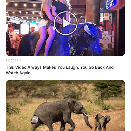
(foto: instagram/andiannsyah)
2. Tampil
dalam busana serba putih, cantik banget
girly
BUZZDAY
This Video Always Makes You Laugh, You Go Back And
Watch Again