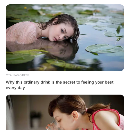
HOME
INSPIRASI
STYLE
FILM &
NGAKAK
QUOTES
HYPE
MORE
SERIES
CTA FAVORITE
Why this ordinary drink is the secret to feeling your best
every day