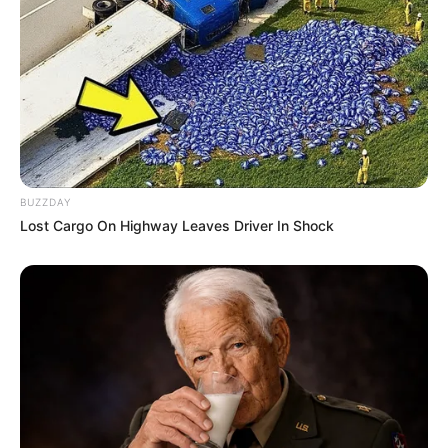
BUZZDAY
Lost Cargo On Highway Leaves Driver In Shock
(foto: instagram/andiannsyah)
FAQ
Siapa Andi Annisa Iasyah
?