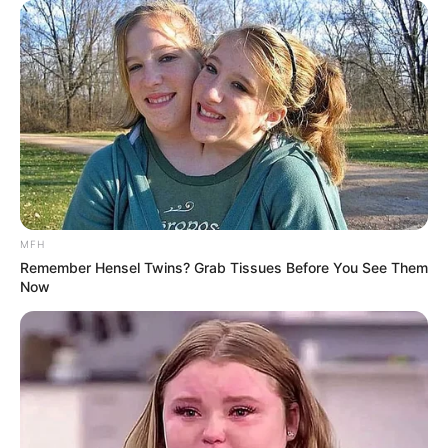
Fakta Menarik
Merupakan artis yang mempunyai darah campuran antara
Nowergia, Sunda dan Minahasa.
Ia adalah sulung dari tiga bersaudara.
MFH
Terjun di dunia modelling saat berusia 13 tahun.
Remember Hensel Twins? Grab Tissues Before You See Them
Now
Merah dan hitam adalah warna kesukaannya.
Ia memiliki cita-cita menjadi sutradara.
Di masa mudanya, ia pernah menjadi DJ.
Memutuskan untuk menikah di usia muda dengan teman
seprofesinya, yaitu DJ Riri. Namun, pernikahan tersebut hanya