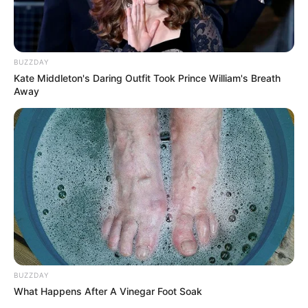
0,03-0,50 dollar atau 467-7 ribu rupiah, perbulan 0,93-15 dollar
atau 14 ribu-233 ribu rupiah dan pertahun 11-179 dollar atau 171
ribu-2,7 juta rupiah.
BUZZDAY
Kontroversi
Kate Middleton's Daring Outfit Took Prince William's Breath
Away
–
BUZZDAY
What Happens After A Vinegar Foot Soak