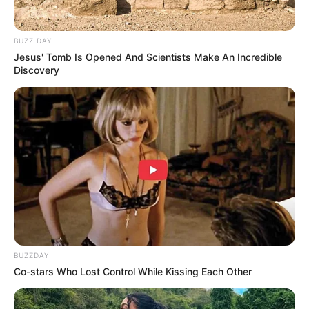
Nama Panggung: Alice Norin
Nama Panggilan: Alice
BUZZ DAY
Jesus' Tomb Is Opened And Scientists Make An Incredible
Tempat, Tanggal Lahir: Stavanger, Rogaland, Nowergia, 21
Discovery
Juni 1987
Kewarganegaraan: Indonesia
Agama: Islam
Profesi: Aktris, Model
Hobi: Bermain Musik
Facebook: –
Twitter :
@alicesofieNORIN
Instagram:
@alicenorin
BUZZDAY
Co-stars Who Lost Control While Kissing Each Other
TikTok:
@alicenorinofficial
YouTube:
Alice Norin Official