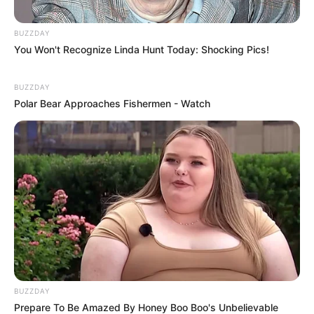
Kedewasaan nggak terukus oleh umur.
BUZZDAY
Seorang enterpreneur tidak mengenal kata
You Won't Recognize Linda Hunt Today: Shocking Pics!
menyerah. Bertahan saja tidak cukup, maju, just do it
and never give up
BUZZDAY
Polar Bear Approaches Fishermen - Watch
Foto – foto Alice Norin
1. Memiliki kecantikan alami khas wanita blasteran
BUZZDAY
Prepare To Be Amazed By Honey Boo Boo's Unbelievable