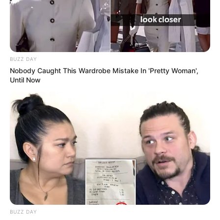
BUZZ DAY
(foto: instagram/alicenorin)
Nobody Caught This Wardrobe Mistake In 'Pretty Woman',
Until Now
4. Memiliki tubuh tinggi menjulang sangat mendukung
profesinya sebagai model
BUZZ DAY