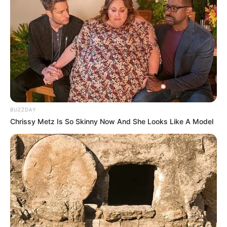
BUZZDAY
Chrissy Metz Is So Skinny Now And She Looks Like A Model
(foto: instagram/alicenorin)
Biodata & Profil
Nama Lengkap: Alice Norin Lawi Almendingan