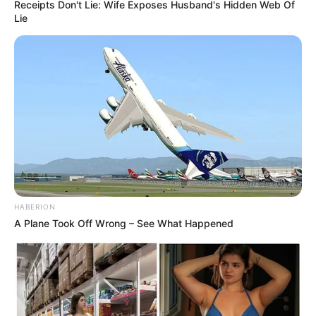
Receipts Don't Lie: Wife Exposes Husband's Hidden Web Of
Lie
HABERION
A Plane Took Off Wrong – See What Happened
(foro: instagram/alicenorin)
5. Gayanya selalu trendi dan kekinian