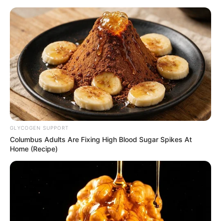
HOME
INSPIRASI
STYLE
FILM &
NGAKAK
QUOTES
HYPE
MORE
SERIES
GLYCOGEN SUPPORT
Columbus Adults Are Fixing High Blood Sugar Spikes At
Home (Recipe)