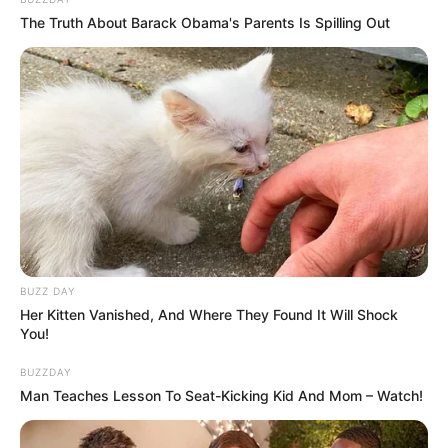
The Truth About Barack Obama's Parents Is Spilling Out
Play
00:00
Play
Mute
Baca juga:
Biodata, Profil, dan Fakta Nasion Patriotik
BUZZ DAY
Her Kitten Vanished, And Where They Found It Will Shock
You!
BUZZDAY
Man Teaches Lesson To Seat-Kicking Kid And Mom – Watch!