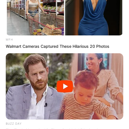
MFH
Walmart Cameras Captured These Hilarious 20 Photos
(foto: instagram/alicenorin)
BUZZ DAY
FAQ