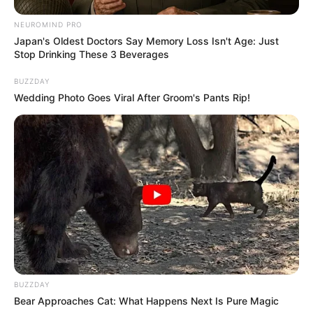
Kekayaan
NEUROMIND PRO
Japan's Oldest Doctors Say Memory Loss Isn't Age: Just
Tidak diketahui pasti berapa total kekayaan Halda Firga,
Stop Drinking These 3 Beverages
kekayaannya berasal dari kariernya sebagai selebgram.
BUZZDAY
Kontroversi
Wedding Photo Goes Viral After Groom's Pants Rip!
–
Fakta Menarik
Ayahnya adalah seorang anggota Kepolisian Republik
Indonesia.
Ia berasal dari Semarang, Jawa Tengah. Hal ini terlihat dari
beberapa unggahan awalnya di Instagram.
Ia pernah mengenyam pendidikan di Assalaam Islamic Modern
Boarding School atau yang juga dikenal sebagai Pondok
BUZZDAY
Assalaam. Sekolah ini terletak di Solo, Jawa Tengah.
Bear Approaches Cat: What Happens Next Is Pure Magic