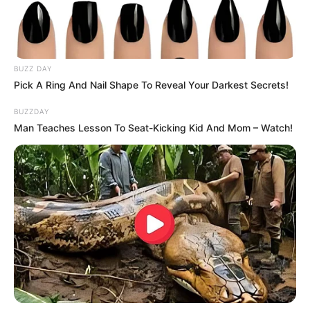
Dengan setiap unggahan fotonya yang memukau, tak heran jika ia
selalu mendapatkan banyak
likes
yang bahkan bisa mencapai
angka puluhan ribu.
BUZZ DAY
Pick A Ring And Nail Shape To Reveal Your Darkest Secrets!
Baca selengkapnya
arrow_forward_ios
BUZZDAY
Man Teaches Lesson To Seat-Kicking Kid And Mom – Watch!
Baca juga:
Biodata, Profil, dan Fakta Bima Studio
Mute