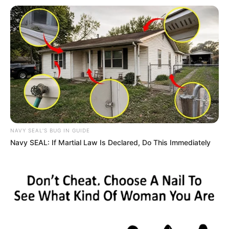
Daftar isi
Karier
Dengan wajahnya yang cantik dan gaya serta riasannya yang
selalu tampak menawan, ia mampu menjaring banyak warganet
pengguna Instagram untuk menjadi pengikutnya.
Bukan hanya senang melihat potret-potretnya, banyak pula orang
NAVY SEAL'S BUG IN GUIDE
yang terinspirasi dengan
style
muslimah ala dirinya yang modis
Navy SEAL: If Martial Law Is Declared, Do This Immediately
dan trendi.
Sebagai seorang wanita berhijab, statusnya sebagai seorang
selebgram sering menarik minat para pemilik usaha baju muslim
wanita hingga mukena untuk bekerja sama dengannya.
Tak hanya itu, ia pun sering mendapatkan
endorsement
produk
make up
atau
skincare
berkat wajah cantik dan kulit
glowing
-nya.