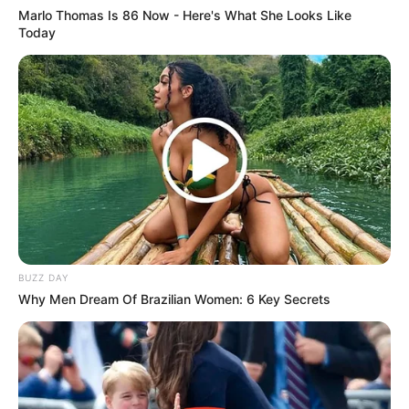
2. Siapa mau piknik bareng si cantik ini?
Marlo Thomas Is 86 Now - Here's What She Looks Like
Today
BUZZ DAY
Why Men Dream Of Brazilian Women: 6 Key Secrets