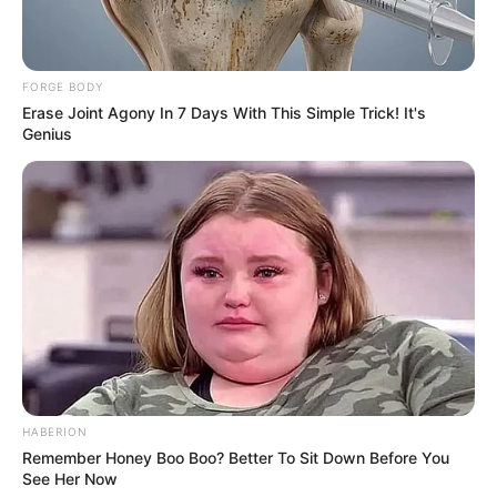
Beby Tsabina
Salshabilla Adriani
FORGE BODY
TULIS KOMENTAR
Erase Joint Agony In 7 Days With This Simple Trick! It's
Genius
Alamat email Anda tidak akan dipublikasikan.
Ruas yang wajib ditandai
*
HABERION
Remember Honey Boo Boo? Better To Sit Down Before You
See Her Now