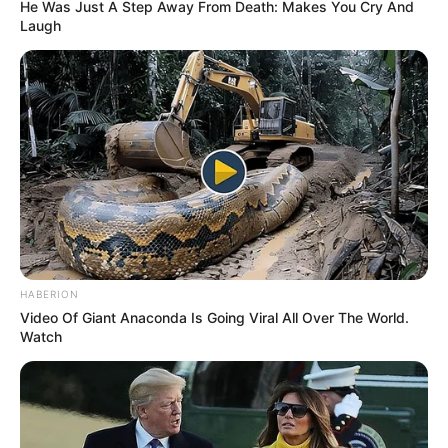
Twitter: –
He Was Just A Step Away From Death: Makes You Cry And
Laugh
Instagram:
@firgaaa
TikTok: –
YouTube: –
Tinggi, Berat & Penampilan Fisik
Tinggi: 167 cm
Berat: – kg
Golongan Darah: –
HABERION
Warna Rambut: Hitam
Video Of Giant Anaconda Is Going Viral All Over The World.
Warna Mata: Hitam
Watch
Warna Kulit: Putih
Ukuran Tubuh: –
Ukuran Sepatu: –