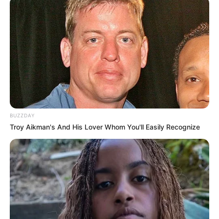
BUZZDAY
Troy Aikman's And His Lover Whom You'll Easily Recognize