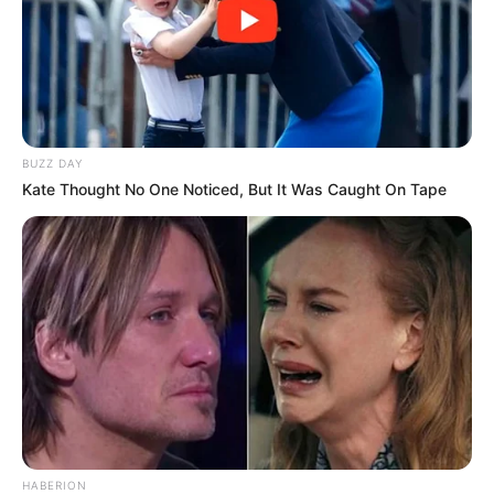
(foto: instagram/firgaaa)
BUZZ DAY
Kate Thought No One Noticed, But It Was Caught On Tape
3. Selalu bisa memadukan apa pun yang dipakainya sehingga
tampak menarik
HABERION