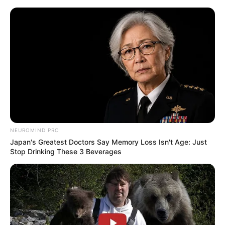
HOME
INSPIRASI
STYLE
FILM &
NGAKAK
QUOTES
HYPE
MORE
SERIES
NEUROMIND PRO
Japan's Greatest Doctors Say Memory Loss Isn't Age: Just
Stop Drinking These 3 Beverages