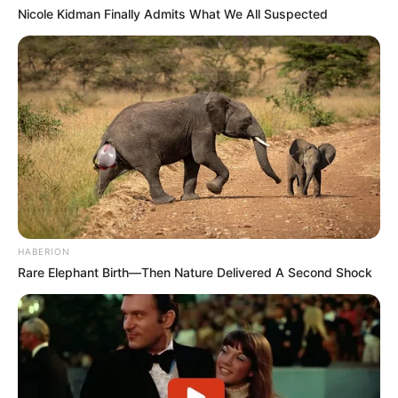
Nicole Kidman Finally Admits What We All Suspected
HABERION
Rare Elephant Birth—Then Nature Delivered A Second Shock
(foto: instagram/firgaaa)
4. Seperti ini penampilannya di hari wisudanya