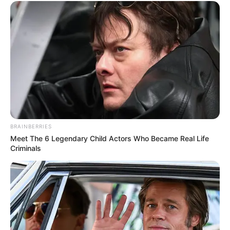
Bikin Ngakak, 10 Potret
Cosplay Murah Pakai Bahan
Seadanya
BRAINBERRIES
Meet The 6 Legendary Child Actors Who Became Real Life
Anti Mainstream, 10 Cara
Criminals
Membawa Barang Belanjaan
Versi Warga Thailand