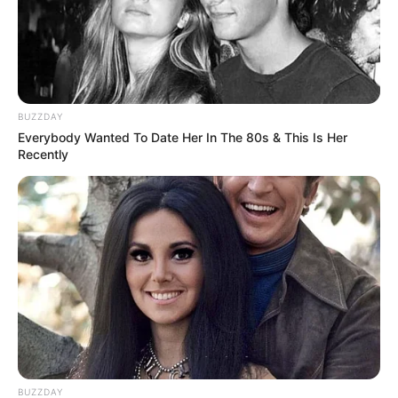
(foto: instagram/firgaaa)
BUZZDAY
Everybody Wanted To Date Her In The 80s & This Is Her
Recently
BUZZDAY