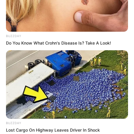
33
VOTE
fans love
Tanggal Lahir:
Tempat Lahir:
27 April
Semarang
,
Jawa Tengah
,
Indonesia
BUZZDAY
Do You Know What Crohn's Disease Is? Take A Look!
Umur:
Profesi:
-
Selebgram
Edit
Halda Firga adalah seorang selebrgam yang berasal dari
Semarang, Jawa Tengah.
BUZZDAY
Ia dikenal sebagai sosok yang stylish dalam berpakaian dan
Lost Cargo On Highway Leaves Driver In Shock
menjadi inspirasi perempuan berhijab.