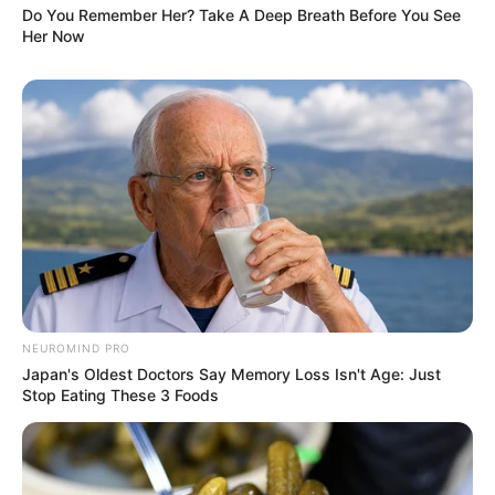
Do You Remember Her? Take A Deep Breath Before You See
Her Now
(foto: instagram/firgaaa)
5. Siapa pun pasti setuju jika selebgram asal Semarang ini
memiliki wajah cantik jelita
NEUROMIND PRO
Japan's Oldest Doctors Say Memory Loss Isn't Age: Just
Stop Eating These 3 Foods