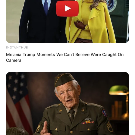
Ukuran Baju: –
Pendidikan
Assalaam Islamic Modern Boarding School, Solo
Universitas Diponegoro
INSTANTHUB
Melania Trump Moments We Can't Believe Were Caught On
Keluarga
Camera
Ayah: –
Ibu: –
Saudara Laki-laki: –
Saudara Perempuan: –
Pacar
–