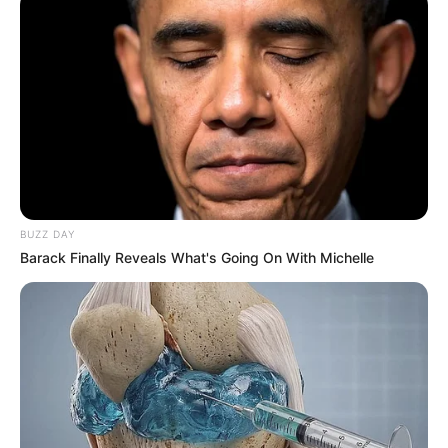
Laras Kinanda
Nyimas Ratu Rafa
BUZZ DAY
Barack Finally Reveals What's Going On With Michelle
Shenina Cinnamon
Megan Domani