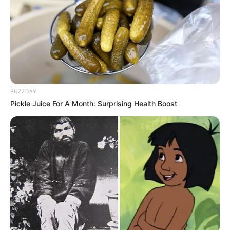
BUZZDAY
Pickle Juice For A Month: Surprising Health Boost
(foto: instagram/firgaaa)
FAQ
Siapa Halda Firga
?
Dia adalah selebgram kelahiran Semarang, Jawa Tengah.
Siapa nama asli Halda Firga?
Nama aslinya adalah Halda Firga.