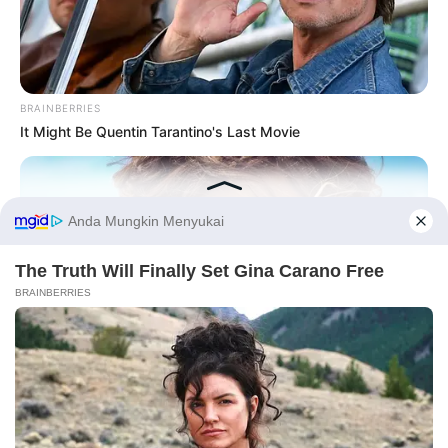
Langka Banget! 10 Pose Lucu
Katak yang Bikin Ketawa
BRAINBERRIES
Gemes
It Might Be Quentin Tarantino's Last Movie
Before You Go
Ambyar! 10 Kalimat Baper
Pakai Bahasa Jawa Ini Bikin
Galau Abis
BRAINBERRIES
A Rihanna Museum Is Probably Opening Soon