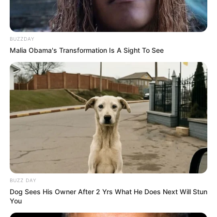
BUZZDAY
Malia Obama's Transformation Is A Sight To See
LIHAT ARTIKEL LAINNYA
BUZZ DAY
Dog Sees His Owner After 2 Yrs What He Does Next Will Stun
You