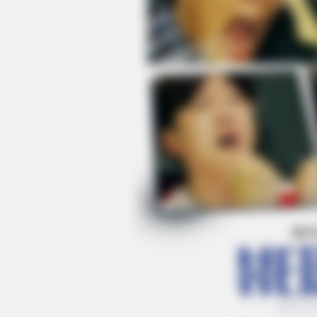
BRAINBERRIES
The 10 Most Stunning Women Fro
Your Favorite?