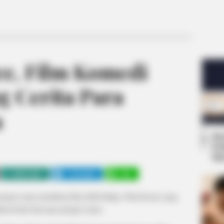
ce, Film Komedi
g Cerita Para
a
Se
Pe
Me
WHATSAPP
TELEGRAM
LINE
pengisi suara membuat film lebih hidup. Film Korea yang
an kisah dari para pengisi suara.