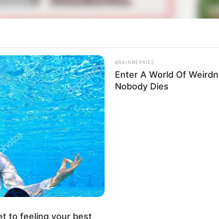
La
erita Perselingkuhan yang Berakhir Tragis
Ka
Ge
kerjakan oleh selebriti dan bintang youtube. Hal tersebut
Mute
BRAINBERRIES
mpatan kepada artis pengisi suara untuk berkarya.
Enter A World Of Weird
Nobody Dies
Park (diperankan oleh Park Hosan)membuat sebuah
tkan para artis pengisi suara. Ia mengumpulkan 5 orang
 ini.
Am
Pa
Ga
et to feeling your best