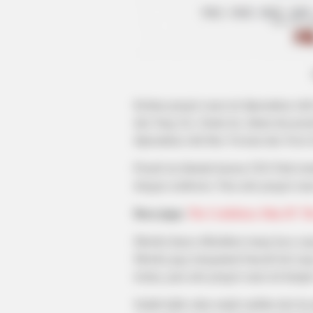
BRAINBERRIES
17 Astonishingly Beautiful Cave
Churches
Kelima pengisi suara ini diperankan ol
dan Yang Joa. Selain itu, dalam tim pro
BRAINBERRIES
diperankan oleh Bae Yooram dan Yeon 
It's The End Of The Road: The Wor
Proyek ini dimulai karena CEO Park tert
All Time
dengan sembrono. Para artis pengisi su
Baca juga:
The Confidence Man JP: Th
Mereka hanya difasilitasi ruang kaca ya
Mereka juga mengalami banyak hal yang
terima, para artis pengisi suara ini hampi
Sudah tidak sabar untuk melihat aksi koc