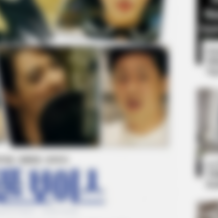
8 
Mi
Ng
BRAINBERRIES
m Lebanon - Who Is
Think You Know FIFA 20
10
Ti
Ka