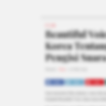
FILM
Beautiful Voi
Korea Tentan
Pengisi Suar
Penulis:
Nisa
|
12 Mei 2019
SHARE
TWEET
SHARE
Saat menonton film animasi, suara dari 
berjudul Beautiful Voice akan menceritak