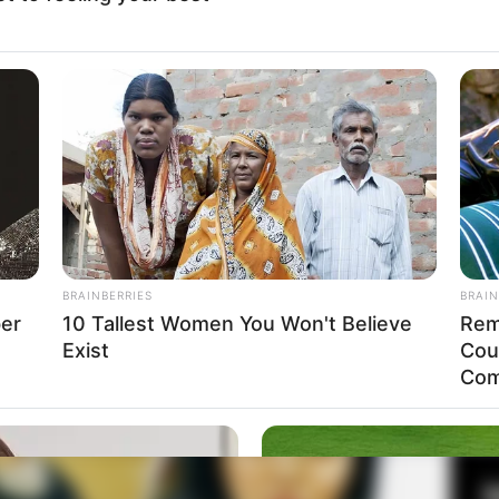
Fa
Di
Ng
BRAINBERRIES
BRAIN
ber
10 Tallest Women You Won't Believe
Rem
Exist
Cou
10
Com
Ma
Ba