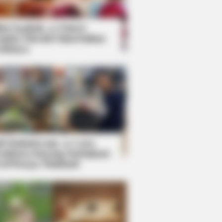
kin Ngakak, 10 Potret
splay Murah Pakai Bahan
adanya
ti Mainstream, 10 Cara
mbawa Barang Belanjaan
rsi Warga Thailand