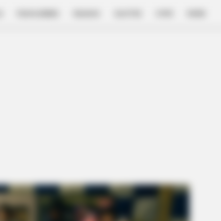
E
FILM & SERIES
NGAKAK
QUOTES
HYPE
MORE