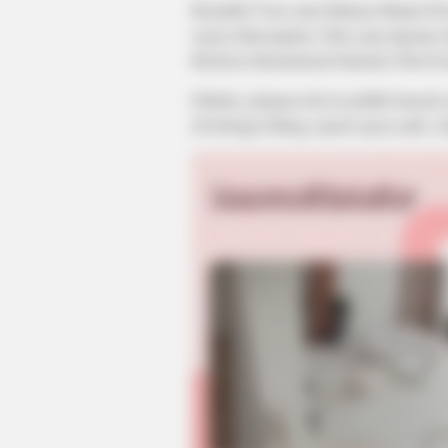
Beautiful Voice atau Hakuna Matata Pol
segera ditayangkan. Film yang digarap 
Bucheon International Fantastic Film Fes
Dahulu, jaringan televisi publik banyak
di berbagai bidang seperti opera radio, 