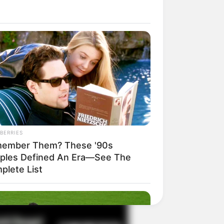
il! 10 Potret Makanan Gagal
masak yang Bikin Kamu
gak Selera
BERRIES
ember Them? These '90s
ples Defined An Era—See The
 Pose Manekin Anti
plete List
instream yang Konyol
nget