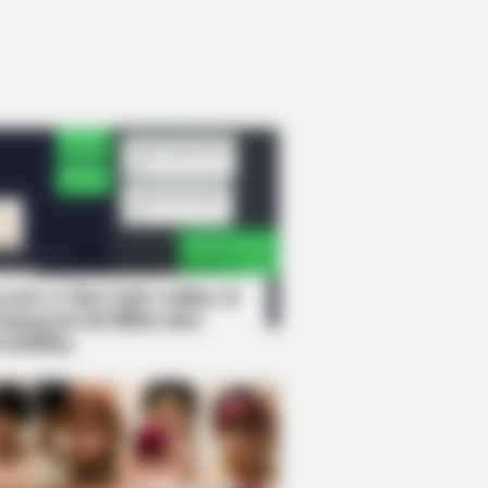
rem! 9 Chat Ojek Online &
langgan Ini Bikin Auto
rinding