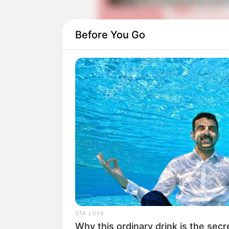
Before You Go
Baca juga:
Iwane: Sword of Serenity, C
Namun, sekarang pekerjaan itu banyak di
menyebabkan semakin berkurangnya kese
Suatu hari, seorang CEO bernama CEO 
proyek peluncuran game RPG yang meliba
pengisi suara untuk menyelesaikan proyek
CTA LOVE
Why this ordinary drink is the secr