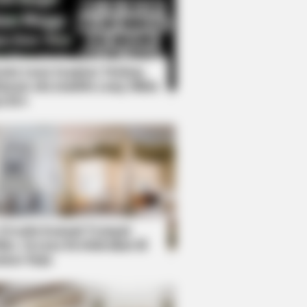
Kata Lucu Seputar Malam
nggu ala Jomblo yang Bikin
enes
26? These Facts May Surprise You
 Desain Kanopi Tempat
dur, Serasa Beristirahat di
mar Raja