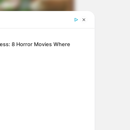
ngka Banget! 10 Pose Lucu
tak yang Bikin Ketawa
mes
ness: 8 Horror Movies Where
byar! 10 Kalimat Baper
kai Bahasa Jawa Ini Bikin
lau Abis