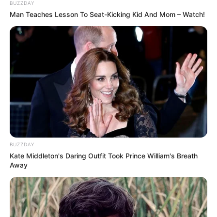
Galau Abis
BUZZDAY
Man Teaches Lesson To Seat-Kicking Kid And Mom – Watch!
Fail! 10 Potret Makanan Gagal
Dimasak yang Bikin Kamu
Nggak Selera
BUZZDAY
Kate Middleton's Daring Outfit Took Prince William's Breath
Away
10 Pose Manekin Anti