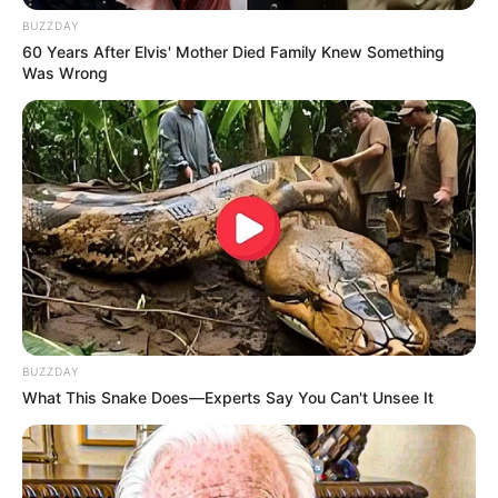
Tidur, Serasa Beristirahat di
BUZZDAY
Kamar Raja
60 Years After Elvis' Mother Died Family Knew Something
Was Wrong
Tampil Lebih Modern, 7 Potret
Hasil Renovasi Rumah Berusia
90 Tahun
BUZZDAY
What This Snake Does—Experts Say You Can't Unsee It