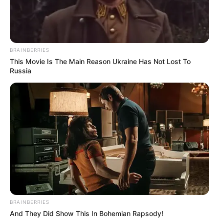
BRAINBERRIES
This Movie Is The Main Reason Ukraine Has Not Lost To
Russia
Ularnya memang sangat besar dan seperti ingin menyantap
BRAINBERRIES
And They Did Show This In Bohemian Rapsody!
manusia di sekitarnya.