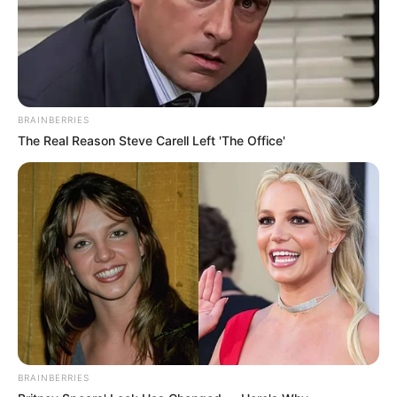
(foto: anneadzkia)
Setiap kali ada kesempatan, keduanya selalu menghabiskan waktu
BRAINBERRIES
bersama. Sang putri terlihat menyukainya. Lama-lama, benih-
The Real Reason Steve Carell Left 'The Office'
benih perasaan pun muncul antara keduanya. Ia pun mencoba
untuk melamar sang putri.
Walau statusnya adalah seorang
batur,
ia tetap memberanikan diri.
Adipati Kutaliman kaget dan marah karena putrinya dilamar oleh
pembantu yang dianggap beda kasta.
Menurut kultur istana,
batur
memang tidak sederajat dengan
raden
.
Karena merasa ternodai, Adipati Kutaliman menghukum Suta.
Pengawal diminta untuk menjebloskan Suta ke penjara di bawah
BRAINBERRIES
tanah. Keadaan Suta di penjara memprihatinkan dan tidak