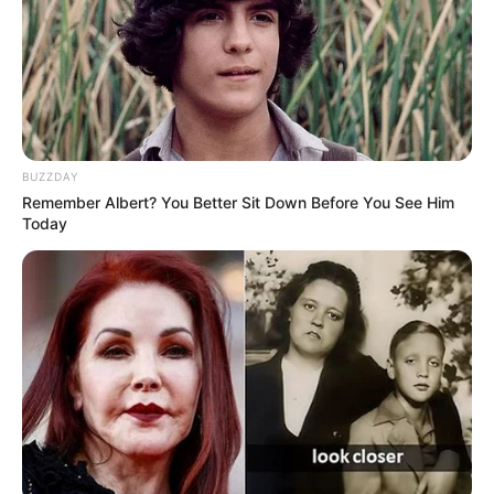
Mainstream yang Konyol
Banget
BUZZDAY
Remember Albert? You Better Sit Down Before You See Him
Today
8 Kata Lucu Seputar Malam
Minggu ala Jomblo yang Bikin
Ngenes
10 Desain Kanopi Tempat