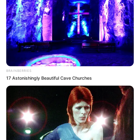
10 Universitas Terbaik di
Sejarah Bataviasche
Surabaya, Jadi Incaran
Nouvelles, Koran Pertama
Calon Mahasiswa
yang Terbit di Indonesia
BRAINBERRIES
17 Astonishingly Beautiful Cave Churches
Sejarah Terbentuknya
Mengenal Barbarossa,
Taliban, Kini Kembali
Pelaut Muslim yang
Menguasai Afghanistan
Dicitrakan Negatif oleh
Dunia Barat