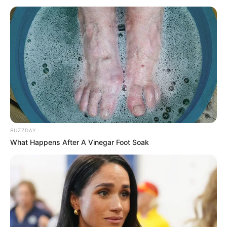
Bikin Ngakak, 10 Potret
Cosplay Murah Pakai Bahan
Seadanya
BUZZDAY
What Happens After A Vinegar Foot Soak
Anti Mainstream, 10 Cara
Membawa Barang Belanjaan
Versi Warga Thailand