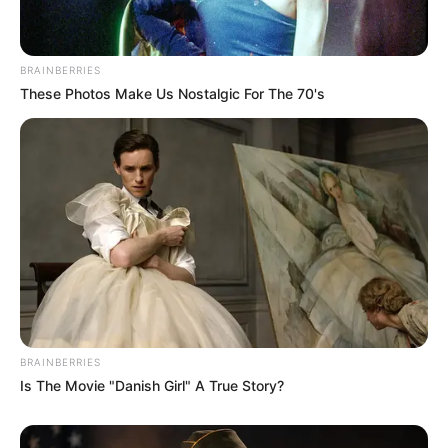
Kekejaman Khmer Merah,
Kisah Kapal Padewakang,
BRAINBERRIES
Rezim Diktator yang
Tanpa Mesin Mampu
These Photos Make Us Nostalgic For The 70's
Menghabisi Nyawa
Berlayar ke Australia
Rakyatnya
TULIS KOMENTAR
Alamat email Anda tidak akan dipublikasikan.
Ruas yang wajib ditandai
*
BRAINBERRIES
Is The Movie "Danish Girl" A True Story?