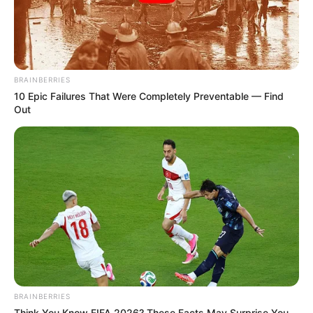
BRAINBERRIES
10 Epic Failures That Were Completely Preventable — Find
Out
(foto: nyero)
Ketika malam mulai menjelang, maka rencana pembebasan pun
dilaksanakan. Di pintu belakang istana dengan salah satu kuda, ia
menunggu Suta dengan cemas. Tidak lama kemudian, Suta bisa
dibawa keluar.
Karena merasa takut ketahuan, sang putri pun langsung mengajak
Suta untuk pergi jauh. Keduanya kabur lalu menyamar jadi orang
biasa supaya bisa tinggal di desa.
BRAINBERRIES
Think You Know FIFA 2026? These Facts May Surprise You