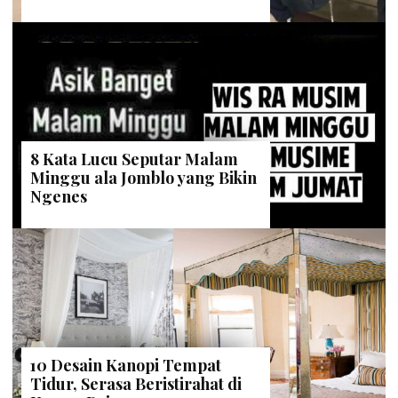
8 Kata Lucu Seputar Malam
Minggu ala Jomblo yang Bikin
Ngenes
10 Desain Kanopi Tempat
Tidur, Serasa Beristirahat di