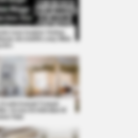
Kata Lucu Seputar Malam
nggu ala Jomblo yang Bikin
enes
s Fans Can't Stop Talking About
 Desain Kanopi Tempat
dur, Serasa Beristirahat di
mar Raja