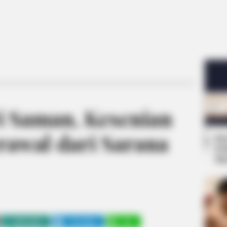
ri Saman, Kesenian
rawal dari Sarana
Se
Pe
Me
WHATSAPP
TELEGRAM
LINE