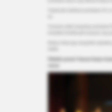
Terjadi pula akulturasi permainan
Pok A
itu.
Nyanyian untuk mengiringi permainan P
kemudian berubah jadi nyanyian yang p
Budaya Islam juga mengubah sejumlah ge
duduk.
CTA FAVORITE
Dahulu penari Saman hanya kau
Why this ordinary drink is the secr
surau
every day