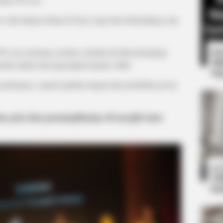
ne
dan budaya Islam di Gayo yang baru berkembang saat
8 
ok Ane memang awalnya sekadar bersifat pelengkap,
Mi
enuh makna dan puji-pujian kepada Allah.
Ng
rakannya, seperti tepukan tangan dan perubahan posisi
BRAINBERRIES
m pria dan penampilannya di masjid atau
et to feeling your best
The World Cup 2026 Fact
10
Ti
Ka