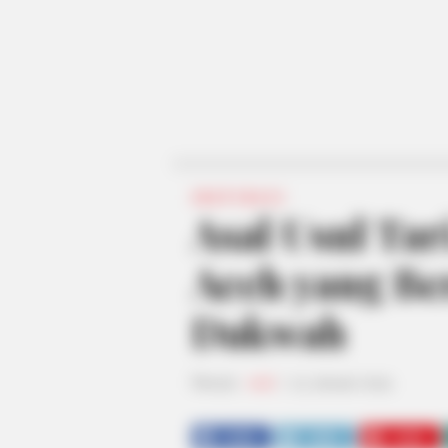
INSPIRASI
Asal Usul Ta
Aceh yang Be
Dakwah
Penulis:
resti
|
23 Januari 2024
SHARE
TWEET
SHARE