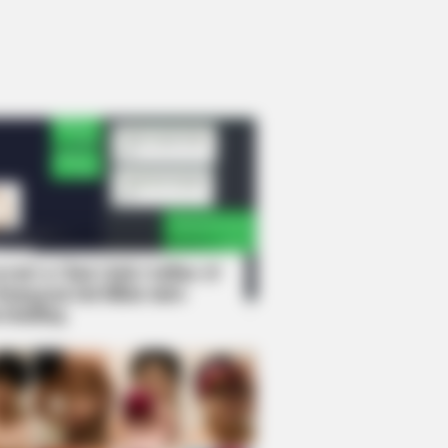
rem! 9 Chat Ojek Online &
langgan Ini Bikin Auto
rinding