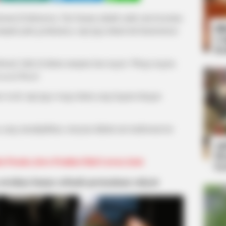
sional di Indonesia, Tari Saman adalah salah satu kesenian
Bi
mpak pada gerakannya, tapi juga dalam hal harmonisasi
Co
Se
erkenal, baik di dalam maupun luar negeri. Warga negara
usand Hand
.
at Aceh, tapi juga warga dunia yang kagum dengan
ang menakjubkan, ternyata dahulu tari tradisional ini
An
Me
a Pusaka Jawa Pemikat Hati Lawan Jenis
Ve
 awalnya hanya sebuah permainan rakyat