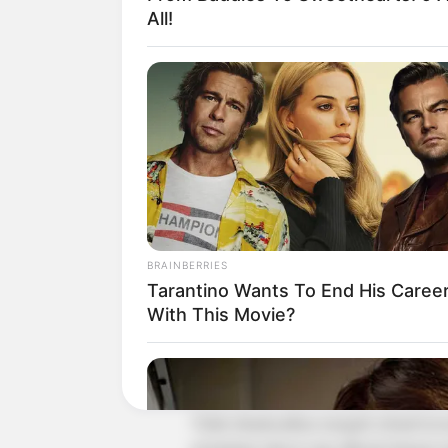
All!
BRAINBERRIES
Tarantino Wants To End His Caree
With This Movie?
Tari Saman pada awalnya berasal dari
sejak abad ke-14 melalui seorang toko
diabadikan menjadi nama tarinya.
Tidak dimaksudkan menjadi sebuah keseni
permainan rakyat yang dikenal dengan