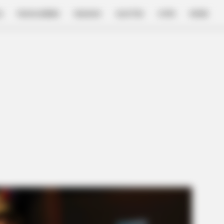
E
FILM & SERIES
NGAKAK
QUOTES
HYPE
MORE