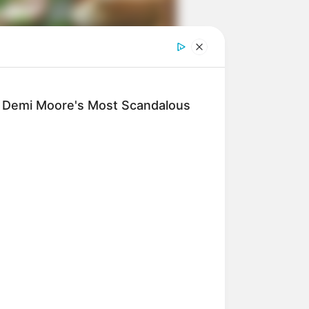
ngka Banget! 10 Pose Lucu
tak yang Bikin Ketawa
mes
: Demi Moore's Most Scandalous
byar! 10 Kalimat Baper
kai Bahasa Jawa Ini Bikin
lau Abis