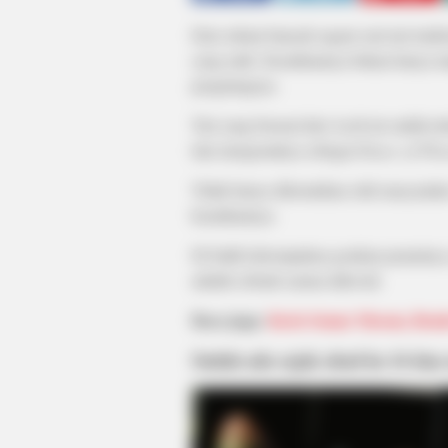
Dari sekian banyak ragam seni tari tradi
yang unik. Keunikannya bukan hanya ta
pengiringnya.
Tari yang berasal dari Aceh ini sudah t
lain mengenalnya sebagai
Dance of Tho
Tidak hanya dilestarikan oleh masyarak
keunikannya.
Di balik kekompakan gerakan penarinya y
adalah sebuah sarana dakwah.
Baca juga:
Keris Semar Mesem, Bend
Sudah ada sejak abad ke-14 dan