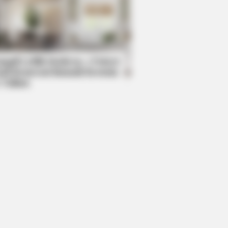
BERRIES
ovies Based On Real Stories That
e Us Shivers
mpil Lebih Modern, 7 Potret
sil Renovasi Rumah Berusia
 Tahun