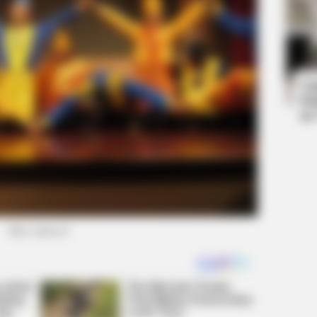
BRAINBERRIES
BRAIN
et
They're Unbearable! 9 Movie
8 M
Characters You Probably Remember
Giv
Ta
Ha
90
(foto: unesco)