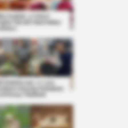
kin Ngakak, 10 Potret
splay Murah Pakai Bahan
adanya
ti Mainstream, 10 Cara
mbawa Barang Belanjaan
rsi Warga Thailand