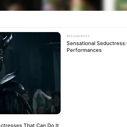
La
Ka
Ge
BRAINBERRIES
Sensational Seductress
Performances
Am
Pa
Ga
(foto: indephedia)
Baca selengkapnya
arrow_forward_ios
ctresses That Can Do It