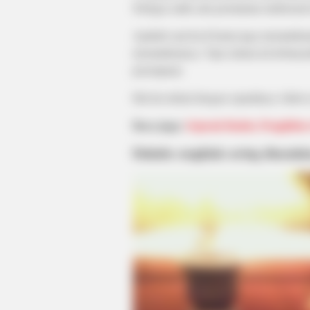
Sebagai salah satu permainan tradisional
Apakah saat kecil kamu juga memainkann
memainkannya. Tapi selama ini kebany
perempuan.
Hal itu terkait dengan sejarahnya, bahw
Baca juga:
Sejarah Badut, Penghibu
Dahulu congklak sering dimaink