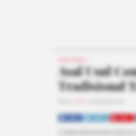
INSPIRASI
Asal Usul Co
Tradisional T
Penulis:
resti
|
15 Desember 2023
SHARE
TWEET
SHARE
Congklak adalah permainan tradisional y