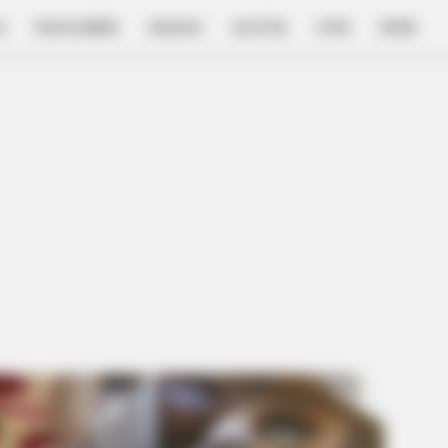
E
FILM & SERIES
NGAKAK
QUOTES
HYPE
MORE