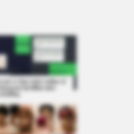
rem! 9 Chat Ojek Online &
langgan Ini Bikin Auto
rinding