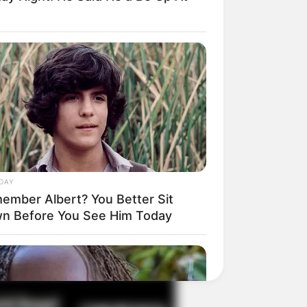
il! 10 Potret Makanan Gagal
masak yang Bikin Kamu
gak Selera
DAY
ember Albert? You Better Sit
n Before You See Him Today
 Pose Manekin Anti
instream yang Konyol
nget