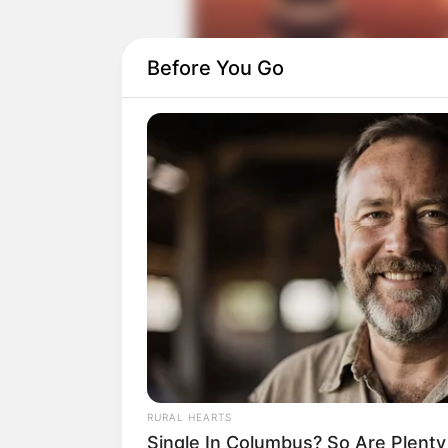
Before You Go
Berdasarkan catatan dalam
Het Dakonsp
dimainkan oleh anak-anak perempuan ba
RURAL HEARTS
Single In Columbus? So Are Plent