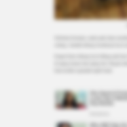
HABERION
A Trail Camera Captures What No
Should See
Sebelum bermain, anak-anak akan membu
sedang. Jumlah lubang berukuran kecil 
Empat belas lubang kecil dibagi jadi du
di ujung kanan dan ujung kiri. Begitu lu
batu kerikil sejumlah tujuh buah.