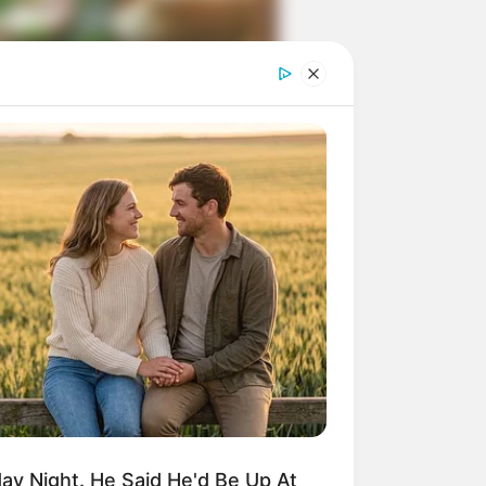
ngka Banget! 10 Pose Lucu
tak yang Bikin Ketawa
mes
byar! 10 Kalimat Baper
kai Bahasa Jawa Ini Bikin
lau Abis
y Night. He Said He'd Be Up At