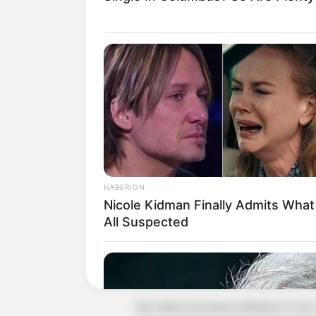
HABERION
Nicole Kidman Finally Admits Wha
Sebagai permainan di kerajaan, papan 
All Suspected
ketika golongan rakyat ikut bermain, baha
Anak-anak di perkampungan bermain con
diciptakan, permainan ini banyak beruba
Jika dahulu permainan dilakukan di atas 