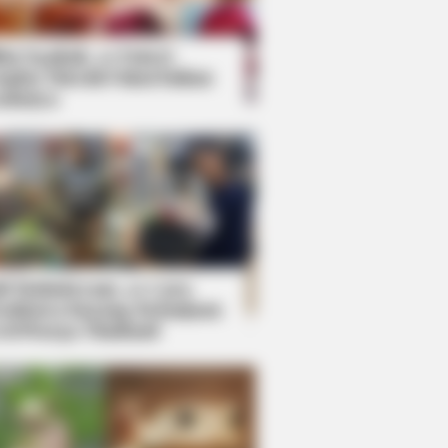
kin Ngakak, 10 Potret
splay Murah Pakai Bahan
adanya
ti Mainstream, 10 Cara
mbawa Barang Belanjaan
rsi Warga Thailand