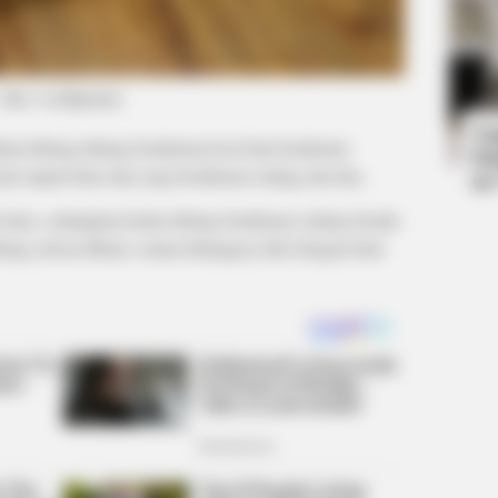
NEUROMIND PRO
BUZZ 
 One
Japan's Oldest Doctors Say Memory
Vie
Loss Isn't Age: Just Stop Eating These
hap
(foto: worthpoint)
3 Foods
Ta
at lubang-lubang berukuran kecil dan berukuran
Ha
ada empat belas dan yang berukuran sedang ada dua.
90
a baris, sedangkan kedua lubang berukuran sedang berada
bang selesai dibuat, semua lubangnya diisi dengan batu-