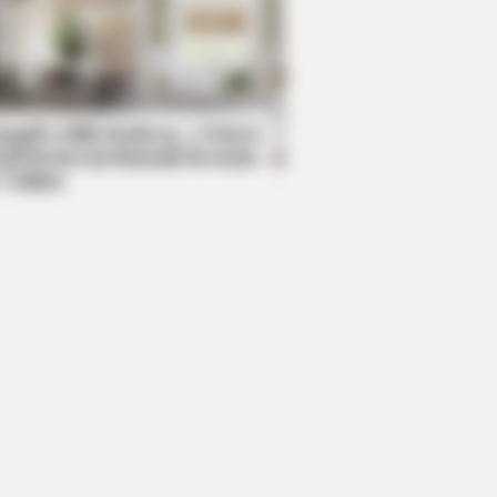
DAY
wers had to look away when this
pened on live tv
mpil Lebih Modern, 7 Potret
sil Renovasi Rumah Berusia
 Tahun