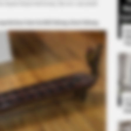
sa diganti dengan kulit kerang, biji sawo, atau plastik
ngedarkan batu kerikil lubang demi lubang
8 
Mi
Ng
BUZZ DAY
ves With His Partner
Malia Obama's Transform
10
Ti
Ka