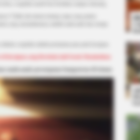
 tertua, congklak masih bisa bertahan sampai sekarang.
ya? Tidak ada aturan tentang siapa yang pantas
Bi
akan yang memainkannya adalah anak-anak dan remaja
Co
Se
a dahulu congklak adalah permainan para putri kerajaan.
r di Kerajaan yang Berubah Jadi Sosok Menakutkan
an anak-anak perempuan bangsawan di istana
An
Me
Ve