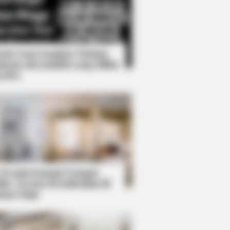
Kata Lucu Seputar Malam
nggu ala Jomblo yang Bikin
enes
ation Is A Sight To See
 Desain Kanopi Tempat
dur, Serasa Beristirahat di
mar Raja