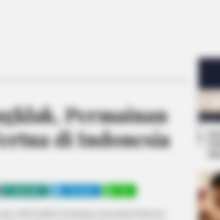
ngklak, Permainan
ertua di Indonesia
Se
Pe
Me
WHATSAPP
TELEGRAM
LINE
ang sudah familiar di kalangan masyarakat Indonesia.