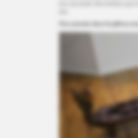
kayu atau plastik. Batu kerikilnya juga bi
juga.
Para pemain akan bergiliran me
FASHIONBESTSALE
At 79, This Is Where Bill Clinton Li