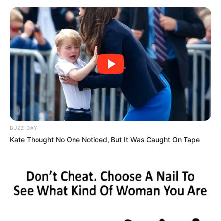
HOME
INSPIRASI
STYLE
FILM &
NGAKAK
QUOTES
HYPE
MORE
SERIES
BUZZ DAY
Kate Thought No One Noticed, But It Was Caught On Tape