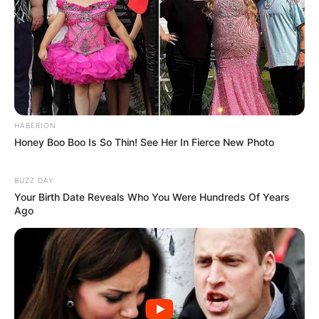
Hidup dimulai ketika kita masih sibuk berencana,
apapun pekerjaanmu, saat kau bekerja, bawa serta
hatimu. many good things will come if you do it with all
your heart
Saya tidak yakin mana yang lebih keras, musiknya
HABERION
atau penontonnya
Honey Boo Boo Is So Thin! See Her In Fierce New Photo
BUZZ DAY
Lebih baik jujur tapi pilu daripada bahagia tapi palsu
Your Birth Date Reveals Who You Were Hundreds Of Years
Ago
Ku tak inginkan kau ragu, aku kan bertahan dalam
hidupmu. Jika engkau pergi hilang dariku
Aku ingin kau merasa, kamu mengerti aku mengerti
kamu