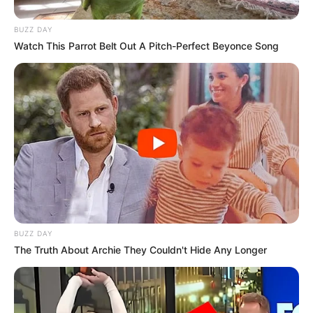
(Ariel Noah)
BUZZ DAY
Inbox Awards (2012) – Video Klip Paling Inbox (
Dara
)
Watch This Parrot Belt Out A Pitch-Perfect Beyonce Song
Insert Awards (2012) – Sexiest Male Celebrity (Ariel Noah)
Johnny Andrean Awards (2010) – The Best Hair Do for Male
Singer (Ariel Peterpan)
Anugerah Musik Indonesia (2005) – Pencipta Lagu Pop
Terbaik (
Ada Apa Denganmu
)
Nominasi
Anugerah Musik Indonesia (2020) – Karya Produksi
Kolaborasi Terbaik (
Menghapus Jejakmu
Ft. Bunga Citrla
BUZZ DAY
Lestari)
The Truth About Archie They Couldn't Hide Any Longer
Anugerah Musik Indonesia (2016) – Karya Produksi
Kolaborasi Terbaik (
Kutunggu Kau Putus
Ft. Sheryl Sheinafia)
SCTV Music Awards (2016) – Kolaborasi Paling