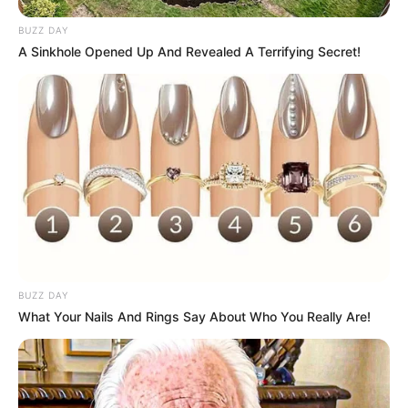
Twitter: –
BUZZ DAY
Instagram:
@arielnoah
A Sinkhole Opened Up And Revealed A Terrifying Secret!
Threads:
@arielnoah
TikTok:
@arielnoah.id
YouTube:
Ariel Noah Official
Tinggi, Berat & Penampilan Fisik
Tinggi: 168 cm
Berat: – kg
Golongan Darah: –
BUZZ DAY
What Your Nails And Rings Say About Who You Really Are!
Warna Rambut: Hitam
Warna Mata: Hitam
Warna Kulit: Putih