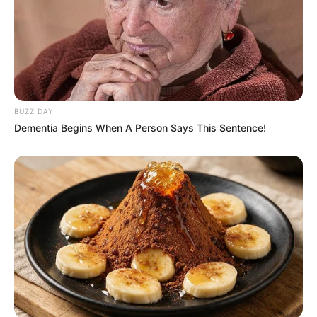
BUZZ DAY
Dementia Begins When A Person Says This Sentence!
Ariel baik secara pribadi ataupun bersama dengan
bandnya
Noah
masih aktif didunia industri hiburan Tanah Air.
Baca juga:
Biodata, Profil, dan Fakta Dinda Kirana