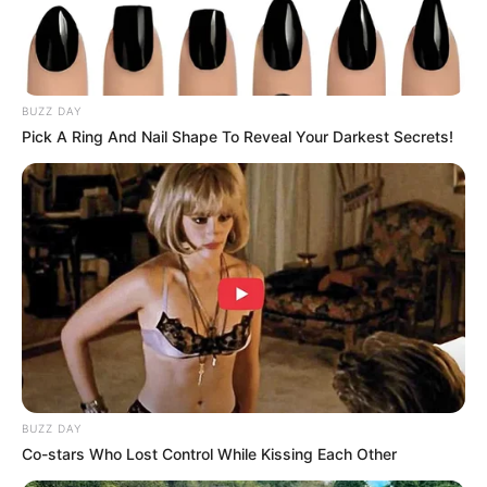
BUZZ DAY
Pick A Ring And Nail Shape To Reveal Your Darkest Secrets!
BUZZ DAY
Co-stars Who Lost Control While Kissing Each Other