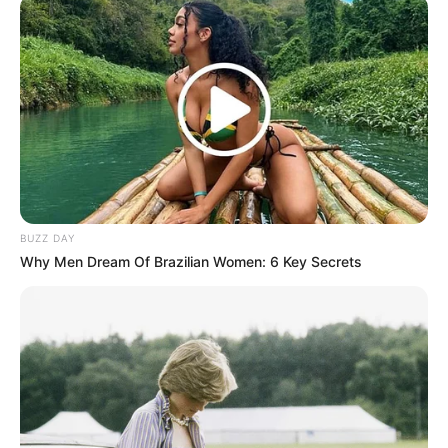
BUZZ DAY
Why Men Dream Of Brazilian Women: 6 Key Secrets
Ariel Noah