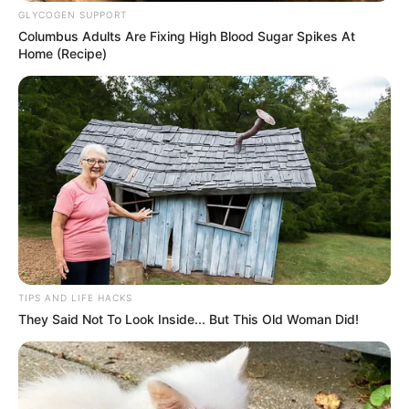
GLYCOGEN SUPPORT
Columbus Adults Are Fixing High Blood Sugar Spikes At
Home (Recipe)
TIPS AND LIFE HACKS
They Said Not To Look Inside... But This Old Woman Did!