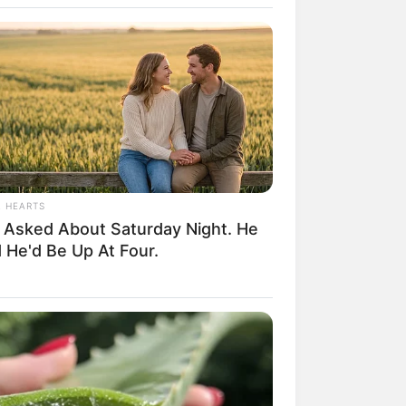
L HEARTS
 Asked About Saturday Night. He
rem! 9 Chat Ojek Online &
 He'd Be Up At Four.
langgan Ini Bikin Auto
rinding