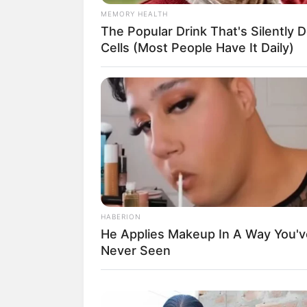
MEMORY HEALTH
The Popular Drink That's Silently 
Cells (Most People Have It Daily)
HABERION
He Applies Makeup In A Way You'v
Never Seen
(f
2. Campuran Plaster of Paris d
dehidrasi dan tercekik jika berh