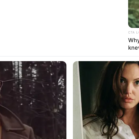
ing untuk membuat hewan pengerat ini bersin
CTA 
Ta
Why
Ha
kne
90