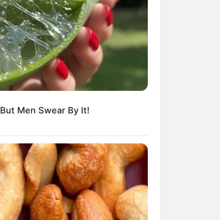
kin Ngakak, 10 Potret
splay Murah Pakai Bahan
adanya
 But Men Swear By It!
ti Mainstream, 10 Cara
mbawa Barang Belanjaan
rsi Warga Thailand