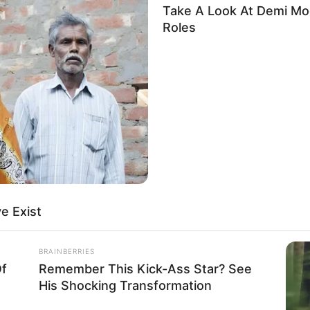
Take A Look At Demi Moo
Roles
8 
Mi
Ng
e Exist
10
Ti
BRAINBERRIES
Ka
Of
Remember This Kick-Ass Star? See
His Shocking Transformation
o: pexels/samerdaboul)