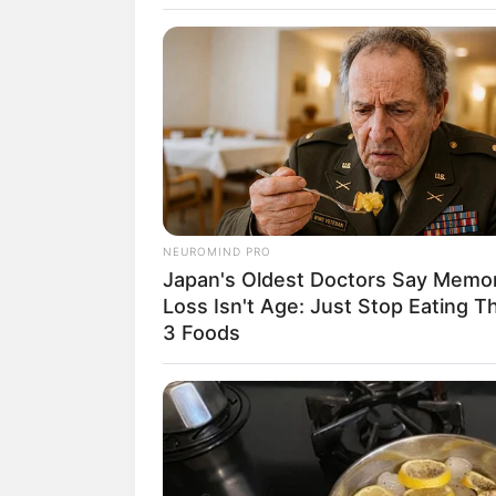
INSPIRASI
Ampuh Tanpa
NEUROMIND PRO
Japan's Oldest Doctors Say Memo
Usir Tikus d
Loss Isn't Age: Just Stop Eating T
3 Foods
Penulis:
mira
|
13 Juli 2022
SHARE
TWEET
SHARE
Tikus adalah hewan yang sering ditemui d