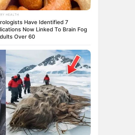
RY HEALTH
ngka Banget! 10 Pose Lucu
ologists Have Identified 7
tak yang Bikin Ketawa
ications Now Linked To Brain Fog
mes
Adults Over 60
byar! 10 Kalimat Baper
kai Bahasa Jawa Ini Bikin
lau Abis