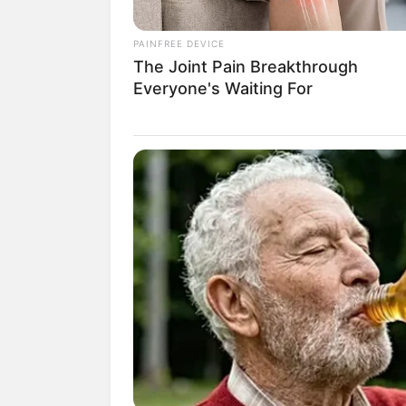
PAINFREE DEVICE
The Joint Pain Breakthrough
Everyone's Waiting For
1. Jika manusia menyukai peper
minyak peppermint dan letakkan