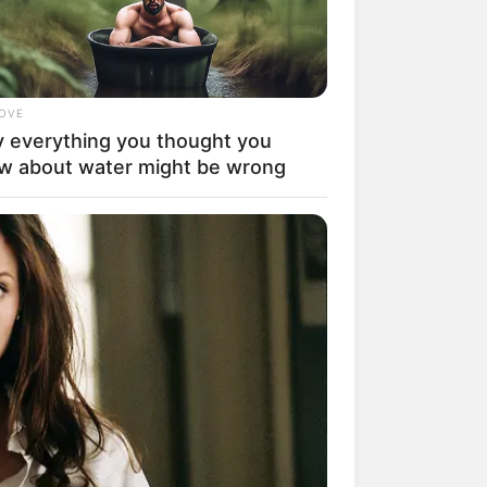
LOVE
mpil Lebih Modern, 7 Potret
 everything you thought you
sil Renovasi Rumah Berusia
w about water might be wrong
 Tahun