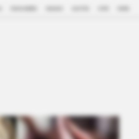
E
FILM & SERIES
NGAKAK
QUOTES
HYPE
MORE