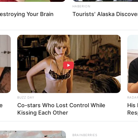
HABERION
Destroying Your Brain
Tourists' Alaska Discove
Fa
Di
Ng
10
BUZZ DAY
RADA
Ma
e
Co-stars Who Lost Control While
His
Ba
Kissing Each Other
Res
oto: pexels/iconcom)
an bubuk kakao agar bisa membuat hewan ini
asil termakan
BRAINBERRIES