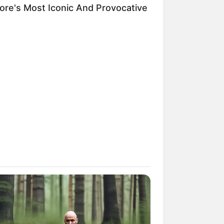
re's Most Iconic And Provocative
Kata Lucu Seputar Malam
nggu ala Jomblo yang Bikin
enes
 Desain Kanopi Tempat
dur, Serasa Beristirahat di
mar Raja