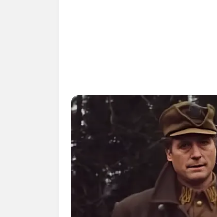
3. Taburkan serpihan cabai ker
dan berakhir pergi tak kembali