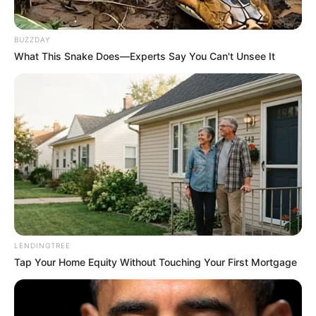
BUZZDAY
What This Snake Does—Experts Say You Can't Unsee It
Fail! 10 Potret Makanan Gagal
Dimasak yang Bikin Kamu
Nggak Selera
LENDINGTREE
10 Pose Manekin Anti
Tap Your Home Equity Without Touching Your First Mortgage
Mainstream yang Konyol
Banget