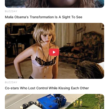
BUZZDAY
Malia Obama's Transformation Is A Sight To See
BUZZDAY
Co-stars Who Lost Control While Kissing Each Other
LIFESTYLE
8 Cara Mengecilkan Perut