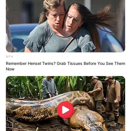
Langka Banget! 10 Pose Lucu
Katak yang Bikin Ketawa
Gemes
MFH
Remember Hensel Twins? Grab Tissues Before You See Them
Now
Ambyar! 10 Kalimat Baper
Pakai Bahasa Jawa Ini Bikin
Galau Abis