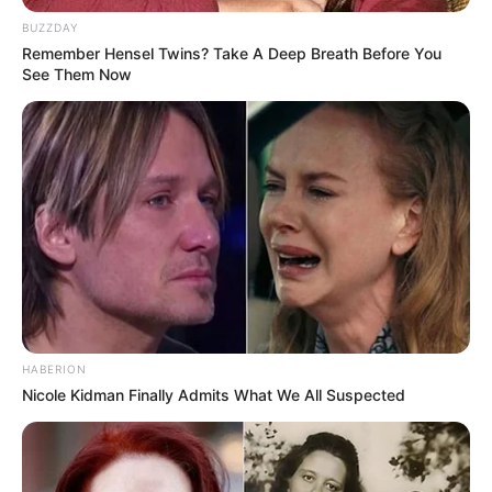
Berikut ini 8 cara yang bisa kamu lakukan untuk bisa mengecilkan
BUZZDAY
perut buncit.
Remember Hensel Twins? Take A Deep Breath Before You
See Them Now
Baca juga:
5 Manfaat Masker Tomat dan Madu, Bikin Kulit
Cantik Berseri
1. Konsumsi makanan tinggi serat
HABERION
Nicole Kidman Finally Admits What We All Suspected