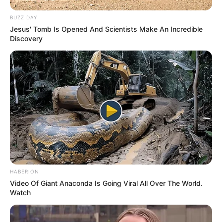
BUZZ DAY
Jesus' Tomb Is Opened And Scientists Make An Incredible
Discovery
Tampil Lebih Modern, 7 Potret
Hasil Renovasi Rumah Berusia
90 Tahun
HABERION
Video Of Giant Anaconda Is Going Viral All Over The World.
Watch