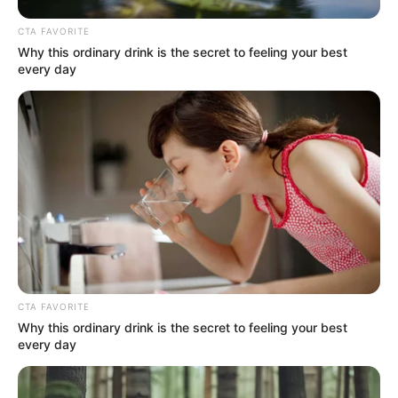
CTA FAVORITE
Why this ordinary drink is the secret to feeling your best
every day
(foto: unsplash/dailynouri)
Cara yang selanjutnya adalah dengan mengonsumsi probiotik.
Salah satu bakteri baik yang dapat membuat tubuh lebih langsing
dan menjaga berat badan tetap ideal adalah probiotik ini.
CTA FAVORITE
Why this ordinary drink is the secret to feeling your best
Dengan mengonsumsi probiotik secara rutin pastinya penumpukan
every day
lemak di perut menjadi berkurang dan mengurangi risiko
bertambahnya berat badan.