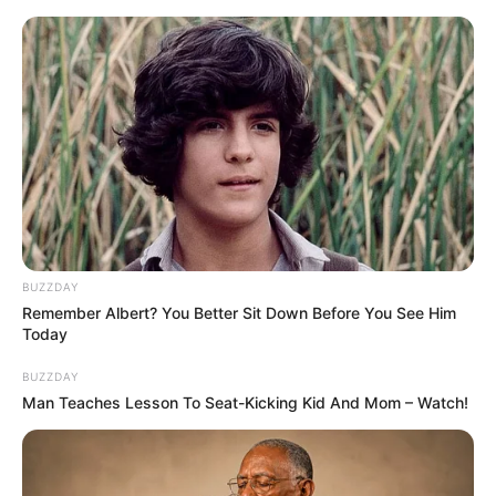
HOME
INSPIRASI
STYLE
FILM &
NGAKAK
QUOTES
HYPE
MORE
SERIES
BUZZDAY
Remember Albert? You Better Sit Down Before You See Him
Today
BUZZDAY
Man Teaches Lesson To Seat-Kicking Kid And Mom – Watch!