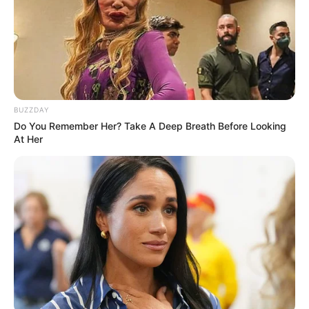
7 Manfaat Baik Daun
13 Manfaat Daun Ciplukan
Sungkai, Dianggap Bisa
dan Buahnya, Bisa
Obati Covid-19?
Mengatasi Sariawan
BUZZDAY
Do You Remember Her? Take A Deep Breath Before Looking
At Her
13 Manfaat Yakult Baik
Asal Usul Cuka, Beragam
untuk Kesehatan Usus
Jenis dan Manfaatnya
untuk Kesehatan