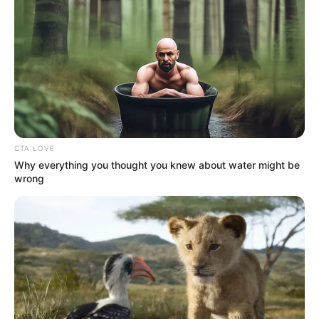
Baca juga:
7 Ciri Orang Jenius dan Cerdas, Apakah Kamu
Termasuk?
5. Kurangi garam
CTA LOVE
Why everything you thought you knew about water might be
wrong
(foto: pixabay/kaboompicscom)