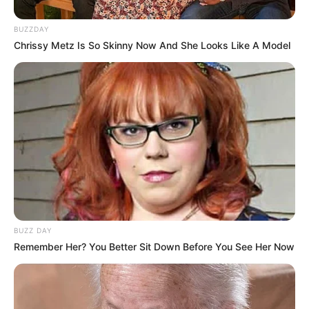
BUZZDAY
Chrissy Metz Is So Skinny Now And She Looks Like A Model
2. Perbanyak minum air putih
Mute
BUZZ DAY
Remember Her? You Better Sit Down Before You See Her Now
(foto: pexels/dariasevtsova)