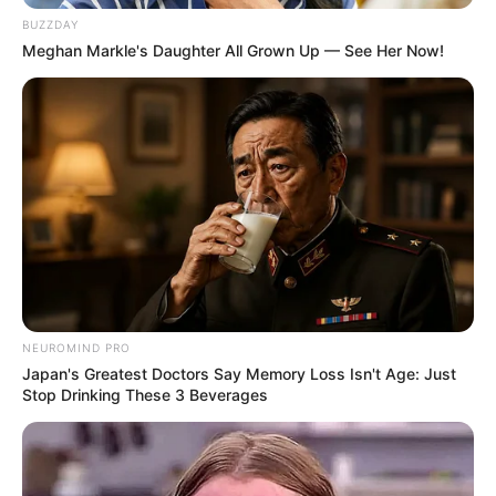
10 Diet Sehat Menurunkan
13 Manfaat Tepung
BUZZDAY
Berat Badan & Tips agar
Maizena & Efek Samping
Meghan Markle's Daughter All Grown Up — See Her Now!
Berhasil
untuk Kesehatan Tubuh
NEUROMIND PRO
Japan's Greatest Doctors Say Memory Loss Isn't Age: Just
Stop Drinking These 3 Beverages