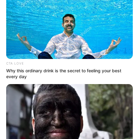
rusuk.
Setelah itu pijat lurus ke seluruh area perut bagian atas menuju
tulang rusuk kiri dan pijat perlahan ke bagian perut bawah.
Ulangi memijat perut ini setiap harinya agar mendapatkan hasil
yang maksimal.
8. Mandi air hangat
CTA LOVE
Why this ordinary drink is the secret to feeling your best
every day