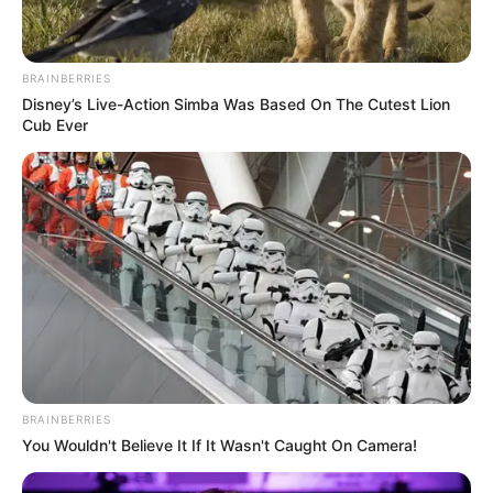
Kamu menyukai makanan asin? Cobalah menguranginya
sekarang juga jika tidak ingin perutmu menjadi buncit.
BRAINBERRIES
Kelebihan natrium ternyata berdampak kurang baik untuk
Disney’s Live-Action Simba Was Based On The Cutest Lion
kesehatan dan perut menjadi lebih buncit. Selain itu juga bisa
Cub Ever
menyebabkan beberapa bagian tubuh bengkak seperti tangan dan
pergelangan kaki.
6. Kurangi soda
BRAINBERRIES
You Wouldn't Believe It If It Wasn't Caught On Camera!