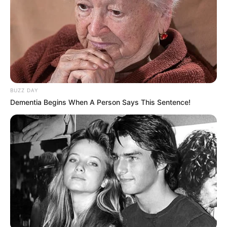
Air putih memang sangat baik untuk kesehatan tubuh dan kulit.
Tidak hanya itu, untuk kamu yang memiliki perut buncit memang
lebih disarankan untuk mengonsumsi air putih yang banyak,
namun tidak berlebihan.
Air putih akan meningkatkan metabolisme sehingga berat badan
akan menurun. Air putih juga bisa mengurangi sembelit sehingga
BUZZ DAY
perut akan lebih lega dan lebih ramping.
Dementia Begins When A Person Says This Sentence!
3. Olahraga