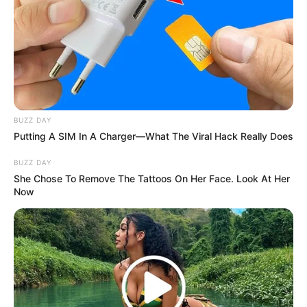
Langka Banget! 10 Pose Lucu
Katak yang Bikin Ketawa
Gemes
BUZZ DAY
Putting A SIM In A Charger—What The Viral Hack Really Does
BUZZ DAY
She Chose To Remove The Tattoos On Her Face. Look At Her
Now
Ambyar! 10 Kalimat Baper
Pakai Bahasa Jawa Ini Bikin
Galau Abis