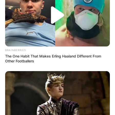
(foto: youtube/5-minute crafts girly)
4. Menggunakan karton telur sebagai rak minuman
dalam lemari es
BRAINBERRIES
The One Habit That Makes Erling Haaland Different From
Other Footballers
(foto: youtube/5-minute crafts girly)
5. Anti ribet, masukkan makanan-makanan kecil
dalam satu mangkok, sehingga lemari es terlihat rapi