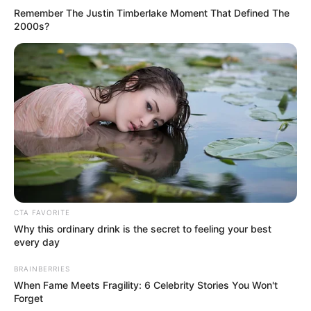
(foto: youtube/5-minute crafts girly)
Remember The Justin Timberlake Moment That Defined The
2000s?
8. Super hemat, potong bagian atas jurigen lalu
masukkan busa sebagai alas. Jadi deh pembersih
wastafel!
CTA FAVORITE
Why this ordinary drink is the secret to feeling your best
every day
BRAINBERRIES
When Fame Meets Fragility: 6 Celebrity Stories You Won't
Forget