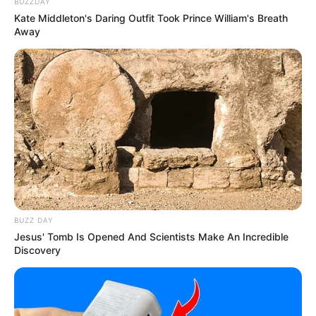
BUZZDAY
Kate Middleton's Daring Outfit Took Prince William's Breath
Away
Bikin Ngakak, 10 Potret
Cosplay Murah Pakai Bahan
Seadanya
BUZZ DAY
Anti Mainstream, 10 Cara
Jesus' Tomb Is Opened And Scientists Make An Incredible
Membawa Barang Belanjaan
Discovery
Versi Warga Thailand