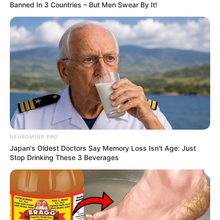
Banned In 3 Countries – But Men Swear By It!
LIHAT ARTIKEL LAINNYA
Gak Tega Makan, 10
10 Kreasi Roti Meses Ala
Karya Kreatif Roti
Nitizen Ini Buktikan
Panggang Anti
Kreativitas Tanpa Batas
NEUROMIND PRO
Mainstream
Japan's Oldest Doctors Say Memory Loss Isn't Age: Just
Stop Drinking These 3 Beverages
10 Potret Karya Lukisan