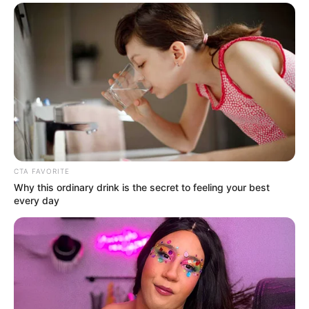
CTA FAVORITE
Why this ordinary drink is the secret to feeling your best
every day
(foto: youtube/5-minute crafts girly)
Baca juga:
10 Ide Loteng Serbaguna, Sulap Ruang Sempit
Tak Terpakai Jadi Kamar Hingga Tempat Bersantai