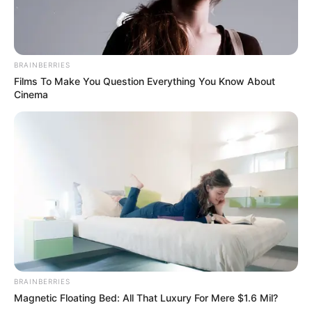
BRAINBERRIES
Films To Make You Question Everything You Know About
Cinema
(foto: youtube/5-minute crafts girly)
10. Baju dalam lemari seringkali lepas dari
gantungan, manfaatkan karet gelang yang diikatkan
pada masing-masing sisi kanan dan kiri untuk
menahan bagian bahu
BRAINBERRIES
Magnetic Floating Bed: All That Luxury For Mere $1.6 Mil?