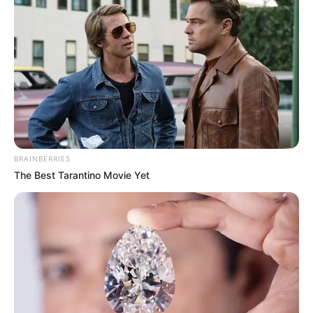
BRAINBERRIES
The Best Tarantino Movie Yet
(foto: youtube/5-minute crafts girly)
dalam lemari kurang karena banyaknya
7. Space
pakaian? Tenang, manfaatkan pembuka kaleng
minuman untuk menggabungkan dua gantungan