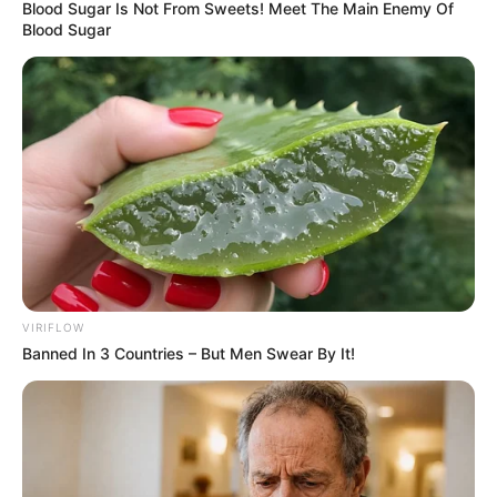
Blood Sugar Is Not From Sweets! Meet The Main Enemy Of
Blood Sugar
VIRIFLOW
Banned In 3 Countries – But Men Swear By It!
INSPIRASI
10 Ide Kreatif Life Hacks,