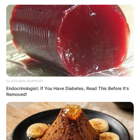
HOME
INSPIRASI
STYLE
FILM &
NGAKAK
QUOTES
HYPE
MORE
SERIES
GLYCOGEN SUPPORT
Endocrinologist: If You Have Diabetes, Read This Before It's
Removed!