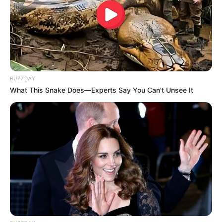
BUZZDAY
What This Snake Does—Experts Say You Can't Unsee It
Serem! 9 Chat Ojek Online &
Pelanggan Ini Bikin Auto
Merinding