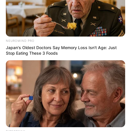
Manfaatkan Barang Seadanya
untuk Kerapian Rumah
Penulis:
indah
|
26 Juni 2022
NEUROMIND PRO
Japan's Oldest Doctors Say Memory Loss Isn't Age: Just
Stop Eating These 3 Foods
Menjaga rumah agar tetap bersih dan rapi punya tantangan
tersendiri. Pemilik harus selalu menyapu lantai, membersihkan
gagang jendela, pintu, perabotan, kaca, mengepel hingga
menyemprotnya dengan wewangian sebagai upaya menciptakan
itu.
Terlebih juga meletakkan barang-barang pada tempatnya,
menyusun baju di lemari serapi mungkin sampai menyimpan hal-
hal kecil namun bisa membuat berantakan, seperti kabel,
charger
,
dan lain sebagainya dalam
storage box
khusus.