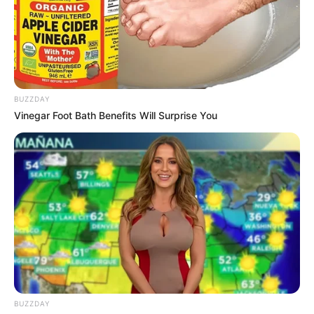
yang Dibuat Ulang, Jadi
Kocak Banget!
BUZZDAY
Vinegar Foot Bath Benefits Will Surprise You
10 Ide Kreatif Ubah
Kreatif Banget, 10 Desain
Sampah di Pantai Jadi
Lantai 3D yang Mirip
Miniatur Rumah
Seperti Asli
BUZZDAY
Gak Nyangka, 10