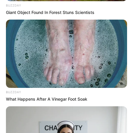
BUZZDAY
Giant Object Found In Forest Stuns Scientists
(foto: youtube/5-minute crafts girly)
2. Kamu bahkan bisa mengaplikasikan trik berikut
untuk menyusun pakaian di dalam lemari
BUZZDAY
What Happens After A Vinegar Foot Soak
(foto: youtube/5-minute crafts girly)