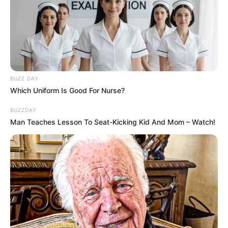
3. Ide lain menyimpan kabel ialah dengan
menggunakan membuat tabung dari kertas karton,
lalu memberi nama dan masing-masing ruang untuk
satu kabel
BUZZ DAY
Which Uniform Is Good For Nurse?
BUZZDAY
Man Teaches Lesson To Seat-Kicking Kid And Mom – Watch!