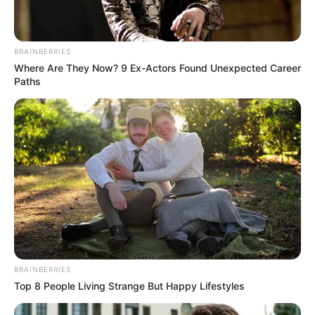
BRAINBERRIES
Where Are They Now? 9 Ex-Actors Found Unexpected Career
Paths
(foto: youtube/5-minute crafts girly)
6. Efektif dan simpel, sandal rumah juga bisa lho
dijadikan sebagai penyapu sekaligus pengepel lantai
BRAINBERRIES
Top 8 People Living Strange But Happy Lifestyles