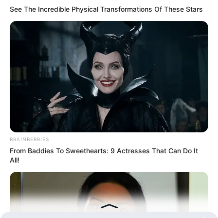
See The Incredible Physical Transformations Of These Stars
BRAINBERRIES
From Baddies To Sweethearts: 9 Actresses That Can Do It
PRIVACY POLICY
DISCLAIMER
HUBUNGI KAMI
IKLAN
All!
Copyright © 2026 dailysia.com.