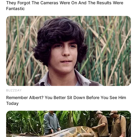
They Forgot The Cameras Were On And The Results Were
Percobaan Memasak Ini
Fantastic
Justru Hasilkan Maha
Karya
BUZZDAY
Remember Albert? You Better Sit Down Before You See Him
Today