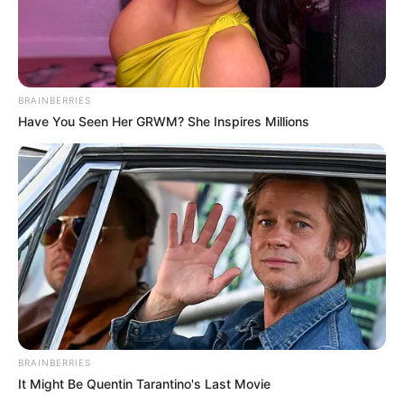
Mengaplikasikan trik di atas, rumah jadi lebih rapi dan bersih.
Dengan demikian kamu tidak perlu bersusah payah membereskan,
ya.
BRAINBERRIES
TAGS
KREATIF
LIFE HACKS
Have You Seen Her GRWM? She Inspires Millions
BRAINBERRIES
It Might Be Quentin Tarantino's Last Movie