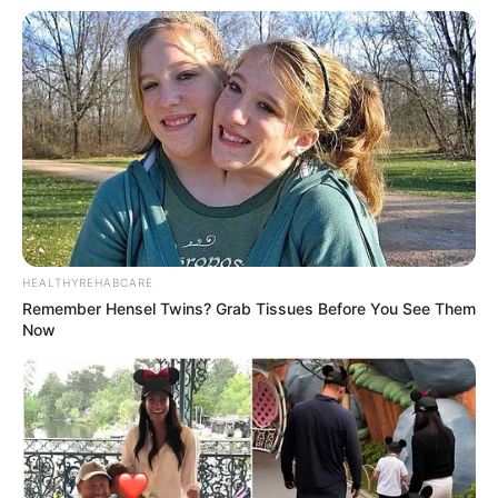
8 Kata Lucu Seputar Malam
Minggu ala Jomblo yang Bikin
Ngenes
HEALTHYREHABCARE
Remember Hensel Twins? Grab Tissues Before You See Them
Now
10 Desain Kanopi Tempat
Tidur, Serasa Beristirahat di
Kamar Raja