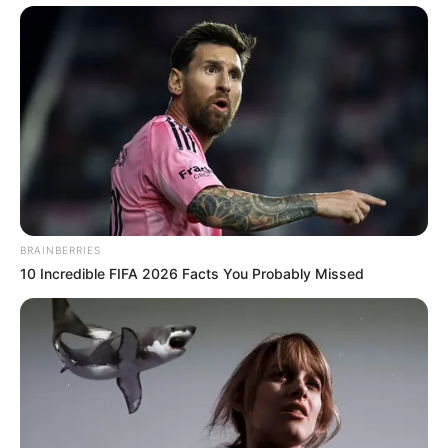
(foto: youtube/5-minute crafts girly)
9. Agar sapu tidak kotor dan berdebu, gunakan
kertas perekat agar debu serta kotoran terjebak
BRAINBERRIES
10 Incredible FIFA 2026 Facts You Probably Missed