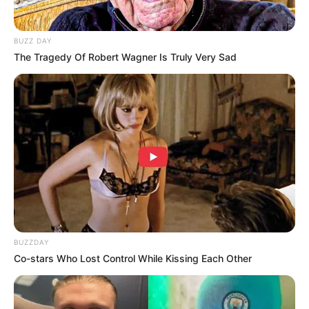
BUZZ DAY
The Tragedy Of Robert Wagner Is Truly Very Sad
BUZZDAY
Co-stars Who Lost Control While Kissing Each Other