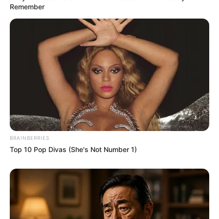
Remember
Fail! 10 Potret Makanan Gagal
Dimasak yang Bikin Kamu
Nggak Selera
BRAINBERRIES
Top 10 Pop Divas (She's Not Number 1)
10 Pose Manekin Anti
Mainstream yang Konyol
Banget