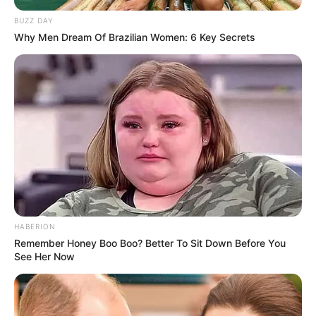
(foto: facebook/jean gritsfeldt)
BUZZ DAY
8. Tidak hanya dari Los Angeles, Getty Museum
Why Men Dream Of Brazilian Women: 6 Key Secrets
menerima foto kreatif dari berbagai orang di dunia
seperti Asia, Eropa, Australia, Inggris, Canada
HABERION
Remember Honey Boo Boo? Better To Sit Down Before You
See Her Now