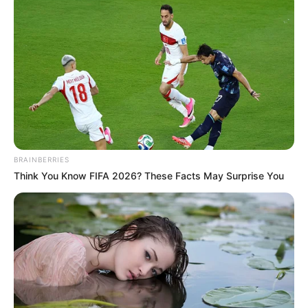
BRAINBERRIES
Think You Know FIFA 2026? These Facts May Surprise You
(foto: twitter/vivalasudani23)
3. Meski demikian, musium ini menggunakan
berbagai cara untuk dapat berkontribusi mengurangi
penyebaran virus. Beberapa pekan lalu mereka
mendonasikan ribuan sarung tangan dan masker
pada UCLA Helath