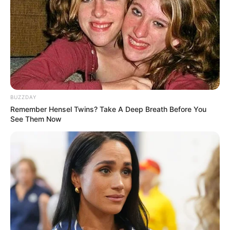
BUZZDAY
Remember Hensel Twins? Take A Deep Breath Before You
See Them Now
4. Nantinya bantuan tersebut akan digunakan oleh
tenaga medis yang berada di garis terdepan untuk
melawan virus ini