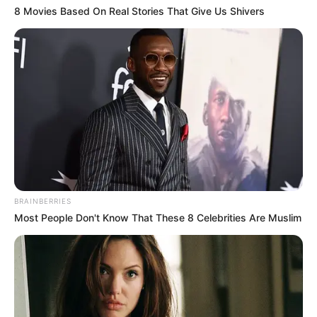
8 Movies Based On Real Stories That Give Us Shivers
Bikin Ngakak, 10 Potret
Cosplay Murah Pakai Bahan
Seadanya
BRAINBERRIES
Most People Don't Know That These 8 Celebrities Are Muslim
Anti Mainstream, 10 Cara
Membawa Barang Belanjaan
Versi Warga Thailand