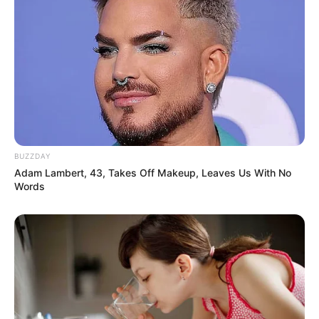
(foto: twitter/bellsdesign)
10. Orang-orang yang terlibat dalam tantangan ini
juga sangat suportif mendukung hasil kreasi yang
lain
BUZZDAY
Adam Lambert, 43, Takes Off Makeup, Leaves Us With No
Words