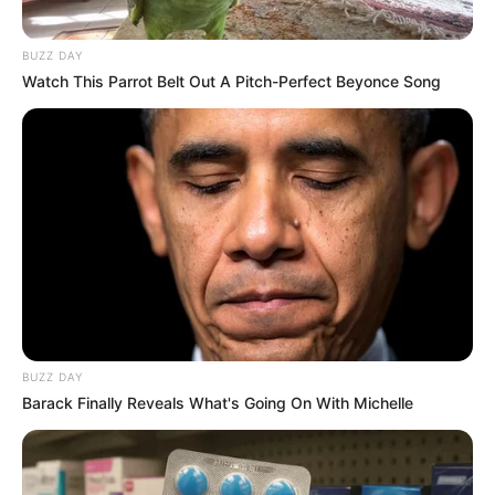
BUZZ DAY
Watch This Parrot Belt Out A Pitch-Perfect Beyonce Song
BUZZ DAY
Barack Finally Reveals What's Going On With Michelle
(foto: twitter/gettymuseum)