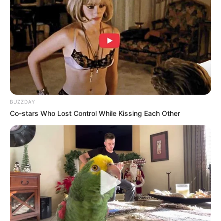
BUZZDAY
Co-stars Who Lost Control While Kissing Each Other
(foto: twitter/bobEtheredge)
6. Perwakilan dari Getty Museum pun menyebutkan
jika mereka tengah mengembangkan sumber daya
online baru