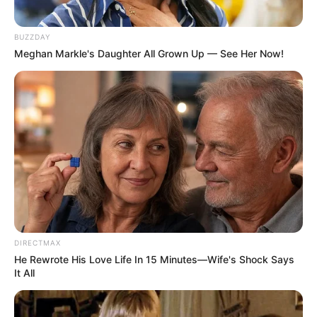
BUZZDAY
Meghan Markle's Daughter All Grown Up — See Her Now!
(foto: facebook/yevhenia nepytaliuk)
5. Akibat ditutup, musium ini tetap mencoba agar
setiap orang dapat menikmati karya seni
DIRECTMAX
He Rewrote His Love Life In 15 Minutes—Wife's Shock Says
It All