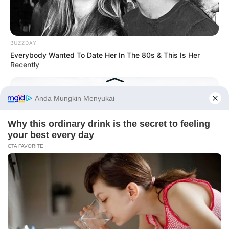
BUZZDAY
Everybody Wanted To Date Her In The 80s & This Is Her
Recently
Tampil Lebih Modern, 7 Potret
Hasil Renovasi Rumah Berusia
90 Tahun
Before You Go
BUZZ DAY
Fishermen See An Animal On An Iceberg, But Then They Look
Closer!