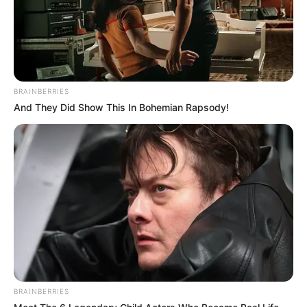
BRAINBERRIES
And They Did Show This In Bohemian Rapsody!
BRAINBERRIES