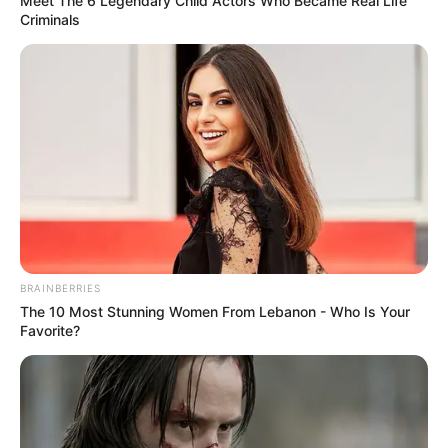
Meet The 6 Legendary Child Actors Who Became Real Life
Criminals
LIHAT ARTIKEL LAINNYA
BRAINBERRIES
The 10 Most Stunning Women From Lebanon - Who Is Your
Favorite?
Gak Tega Makan, 10
10 Potret Kocak