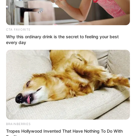
CTA FAVORITE
Why this ordinary drink is the secret to feeling your best
every day
(foto: twitter/Samcornwell)
Baca juga:
10 Gambar Tiga Dimensi Karya Willie Hsu
Ciptakan Ilustrasi Menakutkan
Dari berbagai hasil foto karya lukis yang dibuat ulang di atas,
mana nih yang jadi favoritmu?
TAGS
KREATIF
LUKISAN
BRAINBERRIES
Tropes Hollywood Invented That Have Nothing To Do With