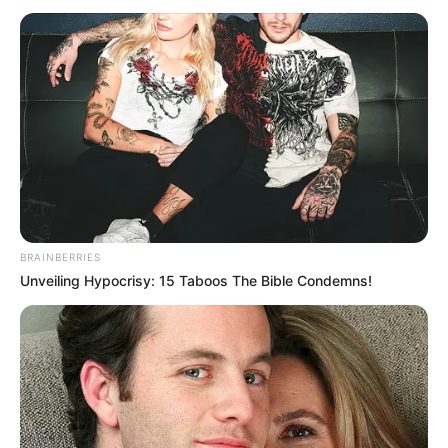
BRAINBERRIES
Unveiling Hypocrisy: 15 Taboos The Bible Condemns!
INSPIRASI
10 Potret Karya Lukisan yang