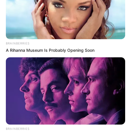
BRAINBERRIES
A Rihanna Museum Is Probably Opening Soon
Serem! 9 Chat Ojek Online &
Pelanggan Ini Bikin Auto
Merinding
BRAINBERRIES