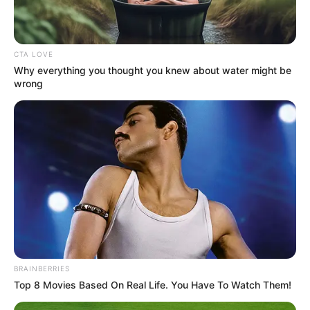
(foto: twitter/woolards)
CTA LOVE
2. Getty Museum pun terdampak akibat pandemi ini
Why everything you thought you knew about water might be
sehingga terpaksa ditutup
wrong
BRAINBERRIES
Top 8 Movies Based On Real Life. You Have To Watch Them!