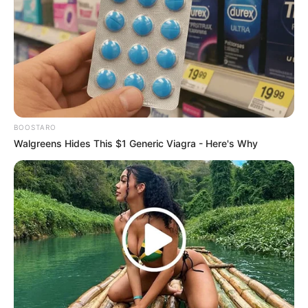
7. Melalui media sosialnya, musium ini memposting
sebuah video dengan judul
wonderful but now-
(pameran
shuttered Michelangelo exhibitions
Michelangelo yang indah tetapi sekarang ditutup)
BOOSTARO
Walgreens Hides This $1 Generic Viagra - Here's Why