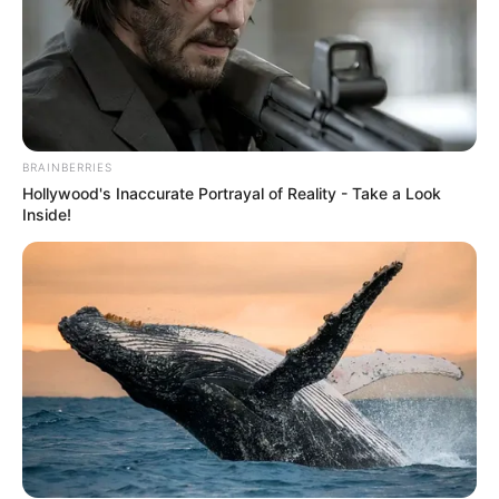
Karya Kreatif Roti
Membuat Ulang Lukisan
Panggang Anti
Legendaris dengan
Mainstream
Barang Seadanya
BRAINBERRIES
Hollywood's Inaccurate Portrayal of Reality - Take a Look
Inside!
10 Kreasi Roti Meses Ala
Gunakan Teknik Unik, 10
Nitizen Ini Buktikan
Potret Lukisan Ini Nampak
Kreativitas Tanpa Batas
Mengeluarkan Cahaya