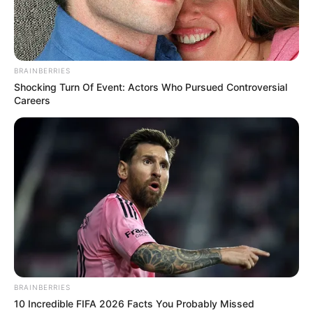
Dibuat Ulang, Jadi Kocak
Banget!
Penulis:
wahidah
|
5 Februari 2025
BRAINBERRIES
Shocking Turn Of Event: Actors Who Pursued Controversial
Careers
Akibat pandemi virus corona yang menyebar di seluruh dunia
membuat kita terjebak berada di rumah saja. Kegiatan mencari
hiburan seperti jalan-jalan ke mall hingga menikmati karya lukis di
Museum pun tidak bisa lagi dilakukan.
Melihat kondisi ini, Museum di Los Angeles justru mempunyai
cara kreatif untuk membuat orang-orang tidak terlalu merasa bosan
saat berada di rumah.
Museum J. Paul Getty di Los Angeles atau yang biasa dikenal
BRAINBERRIES
dengan Getty Images mengajak siapa saja untuk membuat ulang
10 Incredible FIFA 2026 Facts You Probably Missed