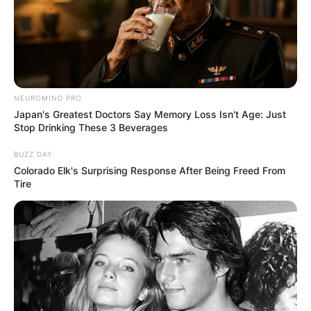
NEUROMIND PRO
8 Kata Lucu Seputar Malam
Japan's Greatest Doctors Say Memory Loss Isn't Age: Just
Minggu ala Jomblo yang Bikin
Stop Drinking These 3 Beverages
Ngenes
BUZZ DAY
Colorado Elk's Surprising Response After Being Freed From
Tire
10 Desain Kanopi Tempat
Tidur, Serasa Beristirahat di
Kamar Raja