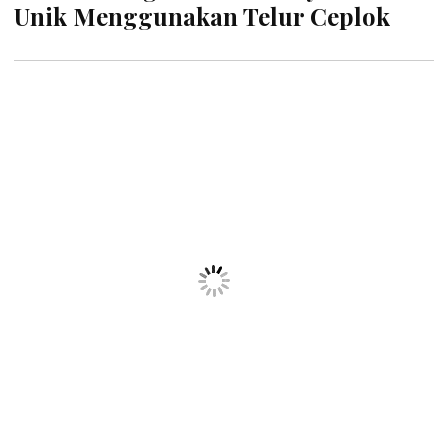
INDAH
| 26 Juni 2022
10 Ide Kreatif Life Hacks,
Manfaatkan Barang Seadanya untuk
Kerapian Rumah
WAHIDAH
| 26 Juni 2022