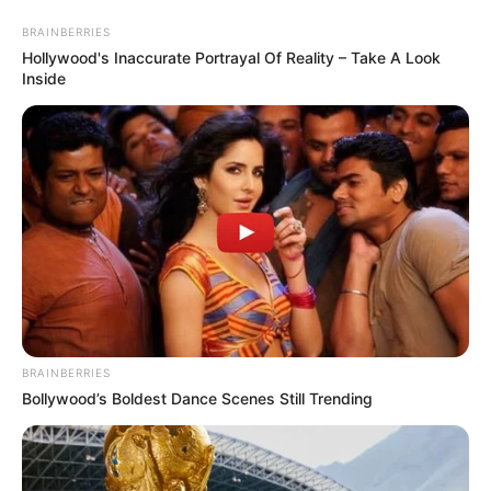
BRAINBERRIES
Hollywood's Inaccurate Portrayal Of Reality – Take A Look
Inside
HOME
INSPIRASI
STYLE
FILM &
NGAKAK
QUOTES
HYPE
MORE
SERIES
BRAINBERRIES
Bollywood’s Boldest Dance Scenes Still Trending