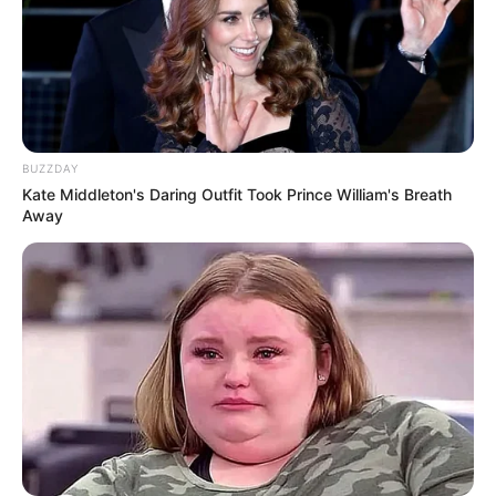
BUZZDAY
Kate Middleton's Daring Outfit Took Prince William's Breath
Away
(foto: boredpanda)
8. Setelah matahari terbenam, monster berbulu yang
menggemaskan itu sudah mulai terlihat bentuknya.