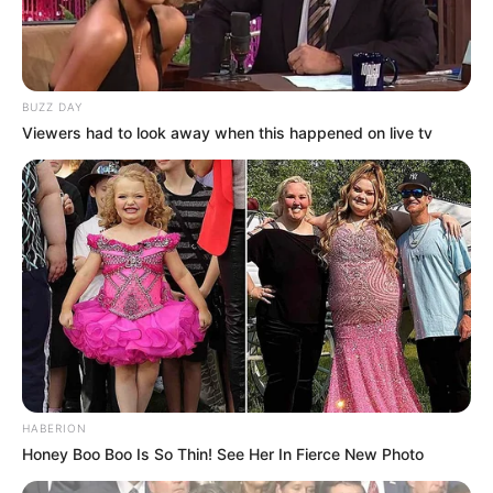
Kamar Raja
BUZZ DAY
Viewers had to look away when this happened on live tv
Tampil Lebih Modern, 7 Potret
Hasil Renovasi Rumah Berusia
90 Tahun
HABERION
Honey Boo Boo Is So Thin! See Her In Fierce New Photo