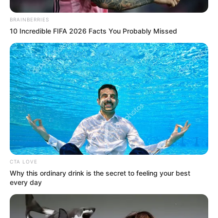
BRAINBERRIES
10 Incredible FIFA 2026 Facts You Probably Missed
4. Setelah lapisan pertama kering, lapisan kedua
CTA LOVE
Why this ordinary drink is the secret to feeling your best
kembali direkatkan.
every day