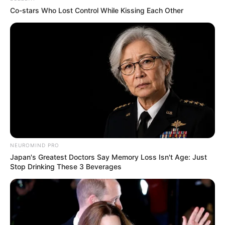
Co-stars Who Lost Control While Kissing Each Other
(foto: boredpanda)
6. Kemudian Totoro diberi lapisan batu bata ekstra
untuk membuatnya menjadi bulat dan gemuk.
NEUROMIND PRO
Japan's Greatest Doctors Say Memory Loss Isn't Age: Just
Stop Drinking These 3 Beverages
(foto: boredpanda)
7. Pengerjaan detail dari bentuk tubuh Totoro