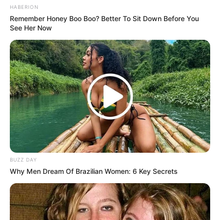
HABERION
Remember Honey Boo Boo? Better To Sit Down Before You
See Her Now
BUZZ DAY
(foto: boredpanda)
Why Men Dream Of Brazilian Women: 6 Key Secrets
9. Inilah bentuk dari replika Totoro yang sudah
selesai dan dijadikan sebagai halte bus. Lucu bukan?