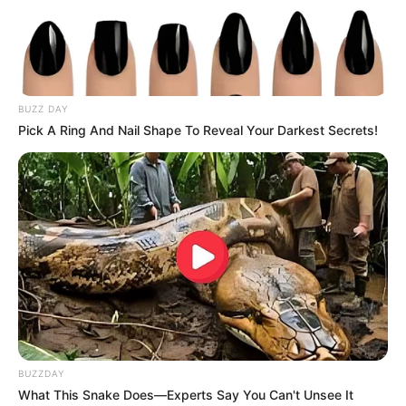
BUZZ DAY
Bikin Ngakak, 10 Potret
Pick A Ring And Nail Shape To Reveal Your Darkest Secrets!
Cosplay Murah Pakai Bahan
Seadanya
Anti Mainstream, 10 Cara
Membawa Barang Belanjaan
Versi Warga Thailand
BUZZDAY
What This Snake Does—Experts Say You Can't Unsee It