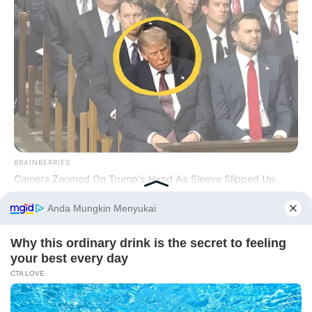
BRAINBERRIES
Camera Zoomed On Trump's Hand As Sleeve Slipped Up
PRIVACY POLICY
DISCLAIMER
HUBUNGI KAMI
IKLAN
Before You Go