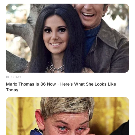
Langka Banget! 10 Pose Lucu
Katak yang Bikin Ketawa
Gemes
BUZZDAY
Marlo Thomas Is 86 Now - Here's What She Looks Like
Today
Ambyar! 10 Kalimat Baper
Pakai Bahasa Jawa Ini Bikin
Galau Abis