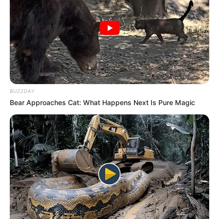
Handphone Ketahui
Wah kreatif sekali ya pasangan lansia tersebut. Kemampuan
mereka dalam membuat replika Totoro tersebut patut diacungi
jempol.
TAGS
KREATIF
TOTORO
BUZZDAY
Bear Approaches Cat: What Happens Next Is Pure Magic