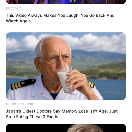
BUZZDAY
This Video Always Makes You Laugh, You Go Back And
LIHAT ARTIKEL LAINNYA
Watch Again
Gak Tega Makan, 10
10 Kreasi Roti Meses Ala
Karya Kreatif Roti
Nitizen Ini Buktikan
Panggang Anti
Kreativitas Tanpa Batas
Mainstream
NEUROMIND PRO
Japan's Oldest Doctors Say Memory Loss Isn't Age: Just
Stop Eating These 3 Foods