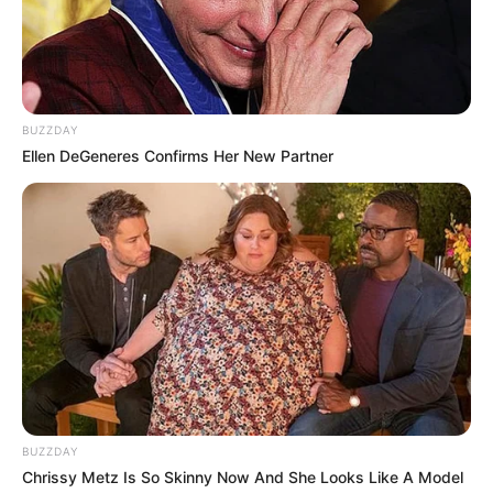
BUZZDAY
Ellen DeGeneres Confirms Her New Partner
Fail! 10 Potret Makanan Gagal
Dimasak yang Bikin Kamu
Nggak Selera
10 Pose Manekin Anti
Mainstream yang Konyol
BUZZDAY
Banget
Chrissy Metz Is So Skinny Now And She Looks Like A Model