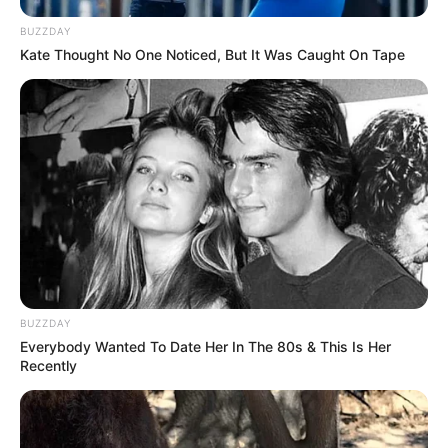
10. Halte bus toror itu sekarang menjadi objek wisata
BUZZDAY
terpopuler di daerah tersebut.
Kate Thought No One Noticed, But It Was Caught On Tape
BUZZDAY
Everybody Wanted To Date Her In The 80s & This Is Her
Recently
(foto: boredpanda)
Baca juga:
Unik & Kreatif, 10 Trik yang Wajib Pengguna