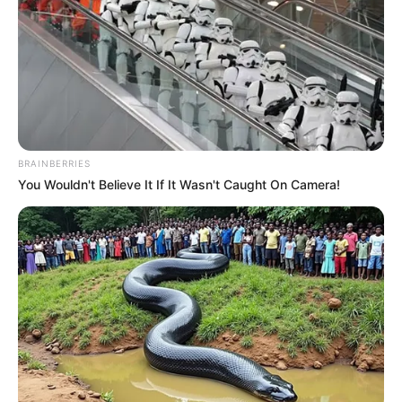
Jepang Bangun Halte Bus
Bertema Totoro
Penulis:
wahidah
|
16 Oktober 2024
BRAINBERRIES
Karakter Totoro memang terdengar asing untuk sebagain orang.
You Wouldn't Believe It If It Wasn't Caught On Camera!
Meski tak setenar karakter animasi disney, tetap saja Totoro
menjadi karakter favorit bagi pecintanya. Kamu mungkin asing
dengan nama itu tapi kamu pasti familiar dengan bentuknya.
Yaps, karakter Totoro ini muncul dalam film yang berjudul my
neighbor Totoro yang diproduksi oleh Studio Ghibli. Totoro
merupakan monster dengan bentuk badan yang besar, agak bulat
dan berbulu yang terinspirasi dari makhluk legendaris
Koropokkuru.