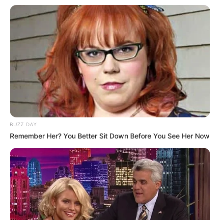
8 Kata Lucu Seputar Malam
Minggu ala Jomblo yang Bikin
Ngenes
BUZZ DAY
Remember Her? You Better Sit Down Before You See Her Now
10 Desain Kanopi Tempat
Tidur, Serasa Beristirahat di