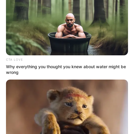
1. Kakek ini menunjukkan keterampilannya dalam
membuat konstruksi replika Totoro
Mute
CTA LOVE
Why everything you thought you knew about water might be
wrong
(foto: boredpanda)