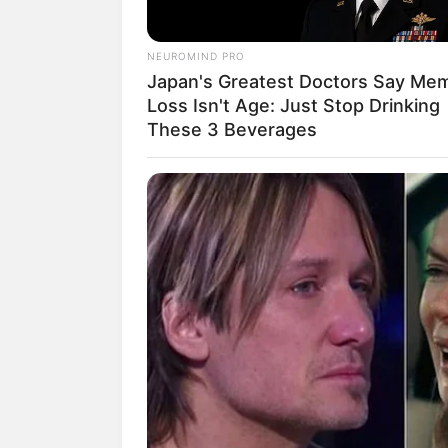
NEUROMIND PRO
U.S departm
Japan's Greatest Doctors Say Me
Loss Isn't Age: Just Stop Drinking
3. Tampak luar
, rum
eye catchy
These 3 Beverages
dimiringkan, ruang berjemur dan
penyimpanan energi terintegras
malam hari