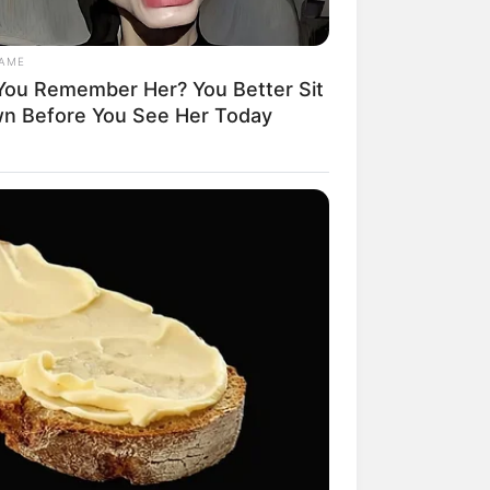
GAME
You Remember Her? You Better Sit
n Before You See Her Today
mpil Lebih Modern, 7 Potret
sil Renovasi Rumah Berusia
 Tahun