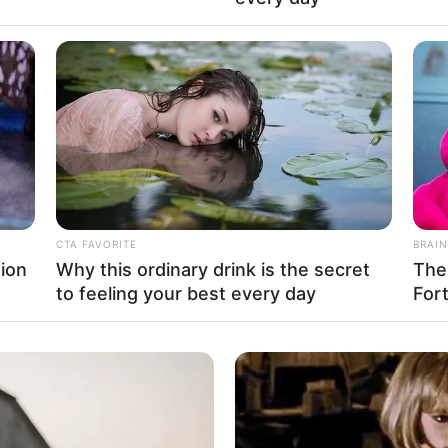
Fa
Di
Ng
CTA FAVORITE
BRAIN
ion
Why this ordinary drink is the secret
The
to feeling your best every day
For
10
Ma
Ba
ent of energy solar decathlon