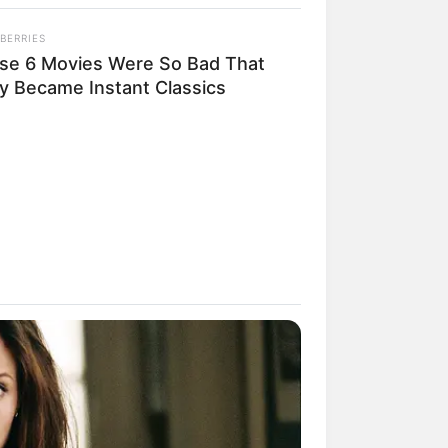
BERRIES
se 6 Movies Were So Bad That
y Became Instant Classics
rem! 9 Chat Ojek Online &
langgan Ini Bikin Auto
rinding