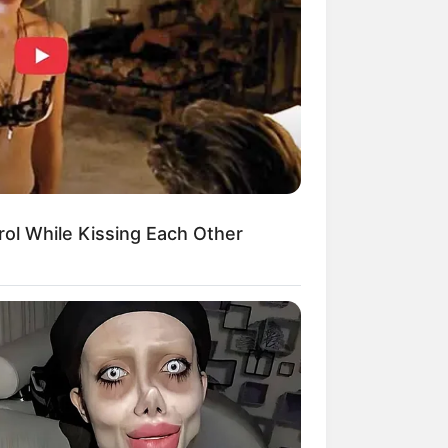
Kata Lucu Seputar Malam
nggu ala Jomblo yang Bikin
enes
ol While Kissing Each Other
 Desain Kanopi Tempat
dur, Serasa Beristirahat di
mar Raja