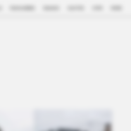
E
FILM & SERIES
NGAKAK
QUOTES
HYPE
MORE