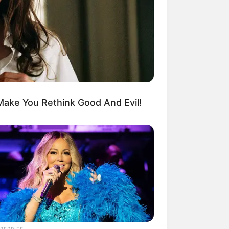
kin Ngakak, 10 Potret
splay Murah Pakai Bahan
adanya
Make You Rethink Good And Evil!
ti Mainstream, 10 Cara
mbawa Barang Belanjaan
rsi Warga Thailand
BERRIES