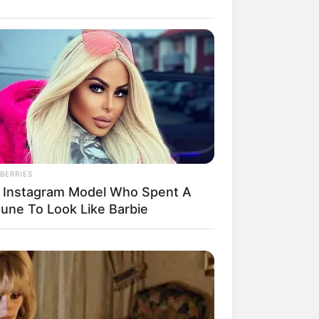
il! 10 Potret Makanan Gagal
masak yang Bikin Kamu
gak Selera
BERRIES
 Instagram Model Who Spent A
tune To Look Like Barbie
 Pose Manekin Anti
instream yang Konyol
nget