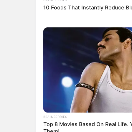
10 Foods That Instantly Reduce Bl
1.
Aneka ragam tanaman yang d
BRAINBERRIES
mengumpulkan panas termal. Ada
Top 8 Movies Based On Real Life.
memungkinkan sistem tersebar s
Them!