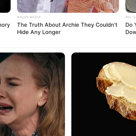
RADAR MEDIA
PAL 
ent of energy solar decathlon
mory
The Truth About Archie They Couldn't
Do 
Hide Any Longer
Dow
Ta
ah ini menampilkan
PV yang
array
Ha
 garasi untuk mobil listrik. Uniknya, sistem
90
i memungkinkan mobil mengisi daya saat