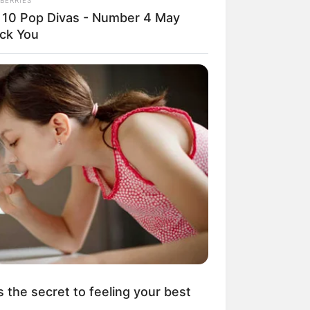
 10 Pop Divas - Number 4 May
ck You
ngka Banget! 10 Pose Lucu
tak yang Bikin Ketawa
mes
byar! 10 Kalimat Baper
kai Bahasa Jawa Ini Bikin
lau Abis
s the secret to feeling your best