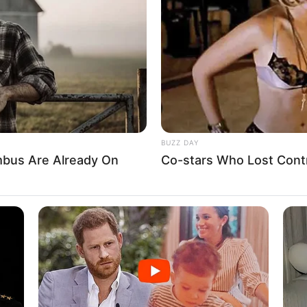
banyak cahaya yang menyebar. Sementara itu,
kinkan energi dapat terkumpul
8 
Mi
Ng
BUZZ DAY
bus Are Already On
Co-stars Who Lost Contr
10
Ti
Ka