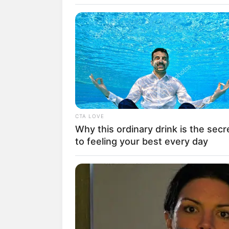
INSPIRASI
10 Konsep R
CTA LOVE
Why this ordinary drink is the secr
Lingkungan, 
to feeling your best every day
Surya Sebaga
Penulis:
indah
|
26 Juni 2022
SHARE
TWEET
SHARE