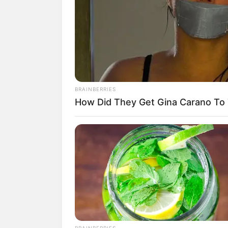
Cahaya matahari punya banyak manfaat
membutuhkan itu guna proses fotosintes
waktu tersebut demi mendapatkan vitami
Di samping itu, cahaya matahari juga bi
efek
photovoltaic
.
BRAINBERRIES
Nah, energi tersebut ada yang langsung 
How Did They Get Gina Carano To T
terlebih dahulu melalui baterai. Inilah 
menciptakan rumah panel surya.
Jika teknisi membuat rumah yang bisa me
interior dan arsitek juga turut andil da
Bagi kamu yang tertarik dengan ide ini, 
rumah ramah lingkungan.
Baca juga:
10 Ide Loteng Serbaguna
Hingga Tempat Bersantai
BRAINBERRIES