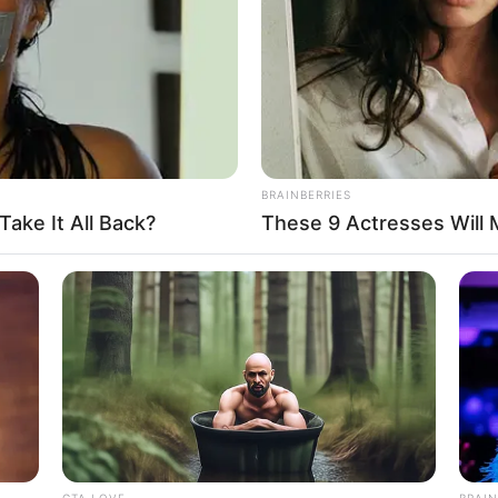
 yang baik untuk tubuh manusia. Bahkan tumbuhan pun
Bi
is. Maka tidak heran bila sebagian orang memanfaatkan
Co
n alami.
Se
sa diubah menjadi energi listrik dengan mengaplikasikan
BRAINBERRIES
digunakan untuk pembangkit listrik, atau disimpan
ake It All Back?
These 9 Actresses Will 
yang kemudian menginspirasi para teknisi untuk
manfaatkan cahaya matahari menjadi listrik, desainer
An
lam perancangan konsep dan estetikanya.
Me
Ve
yuk lihat di bawah ini untuk mendapatkan inspirasi desain
, Sulap Ruang Sempit Tak Terpakai Jadi Kamar
CTA LOVE
BRAIN