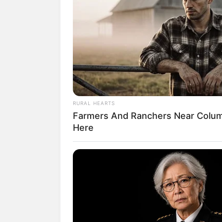
2. Dinding kaca besar membawa 
atap dibuat melengkung memung
RURAL HEARTS
Farmers And Ranchers Near Colum
Here