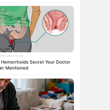
TIVE HEALTH US
 Hemorrhoids Secret Your Doctor
rem! 9 Chat Ojek Online &
er Mentioned
langgan Ini Bikin Auto
rinding