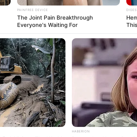
PAINFREE DEVICE
DIGES
The Joint Pain Breakthrough
Hem
Everyone's Waiting For
Thi
Ta
Ha
90
HABERION