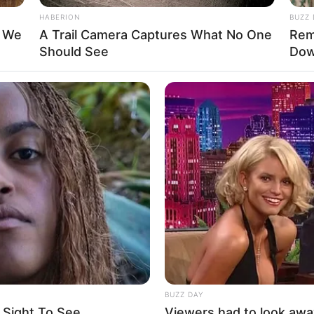
HABERION
BUZZ 
t We
A Trail Camera Captures What No One
Rem
La
Should See
Dow
Ka
Ge
Am
Pa
Ga
Mute
BUZZ DAY
 Sight To See
Viewers had to look awa