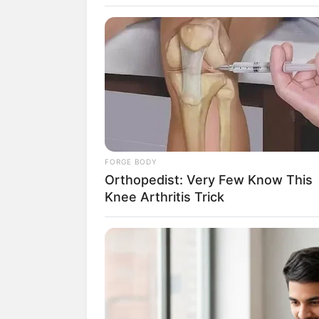
SELEBRITI
10 Gaya Seksi
FORGE BODY
Orthopedist: Very Few Know This
Body Goalsn
Knee Arthritis Trick
Wanita
Penulis:
dian
|
13 April 2020
SHARE
TWEET
SHARE