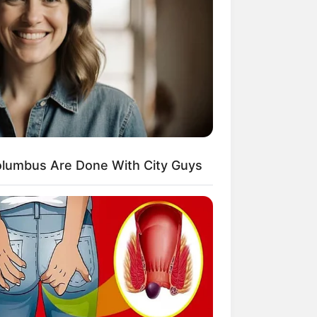
Kata Lucu Seputar Malam
nggu ala Jomblo yang Bikin
enes
lumbus Are Done With City Guys
 Desain Kanopi Tempat
dur, Serasa Beristirahat di
mar Raja