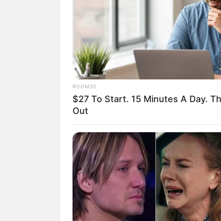
Sosok Chant Felicia menarik perhatian 
tanah air. Adik dari aktris Baby Margar
bakat di dunia entertainment.
Walaupun masih baru, ia sudah berhasil
menjadi bintang tamu di sintron Jodoh 
ROOM30
Tidak hanya itu, kecantikan dan tubuh
$27 To Start. 15 Minutes A Day. T
banyak nitizen yang beranggapan bahwa a
Out
spanyol.
Popularitasnya semakin meroket sejak 
familiar dengan Chant Felicia, yuk simak
Baca juga:
10 Pesona Aurelie Moerem
1. Bukan nama asli, ia dilahir