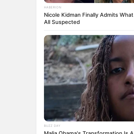
HABERION
Nicole Kidman Finally Admits Wha
All Suspected
BUZZ DAY
Malia Obama's Transformation Is A