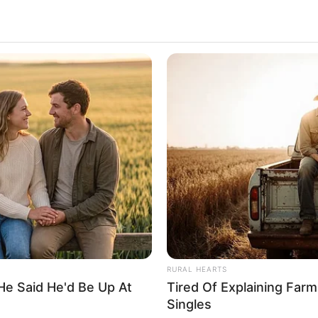
RURAL HEARTS
He Said He'd Be Up At
Tired Of Explaining Far
Singles