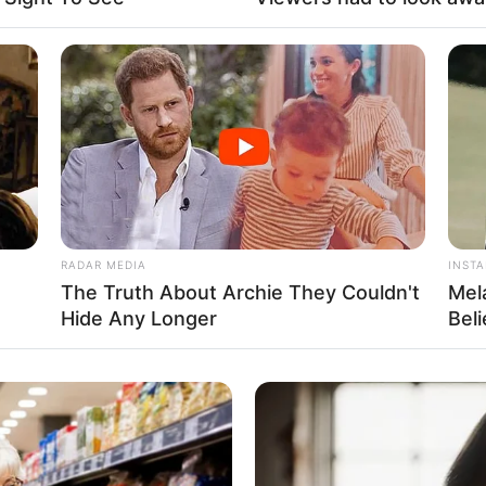
Fa
Di
Ng
RADAR MEDIA
INST
The Truth About Archie They Couldn't
Mel
Hide Any Longer
Bel
10
Ma
Ba