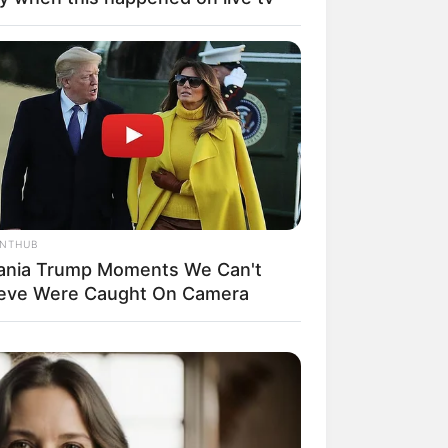
il! 10 Potret Makanan Gagal
masak yang Bikin Kamu
gak Selera
ANTHUB
ania Trump Moments We Can't
ieve Were Caught On Camera
 Pose Manekin Anti
instream yang Konyol
nget