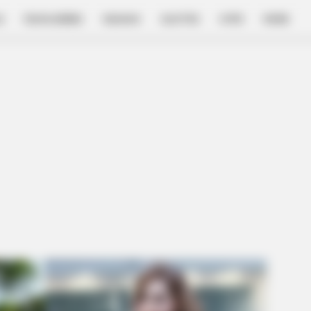
E
FILM & SERIES
NGAKAK
QUOTES
HYPE
MORE