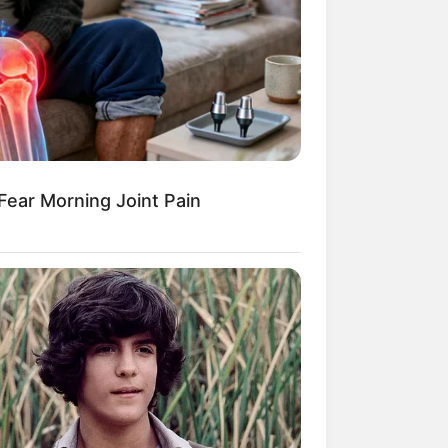
kin Ngakak, 10 Potret
splay Murah Pakai Bahan
adanya
ear Morning Joint Pain
ti Mainstream, 10 Cara
mbawa Barang Belanjaan
rsi Warga Thailand