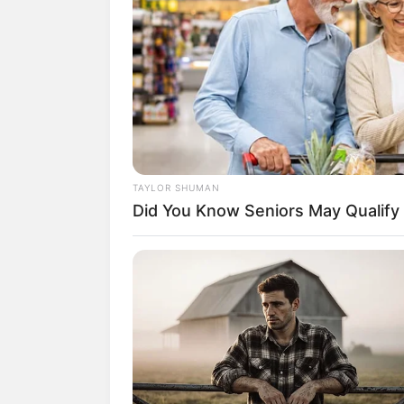
(foto
2. Memiliki paras dan tubuh yan
model
TAYLOR SHUMAN
Did You Know Seniors May Qualify