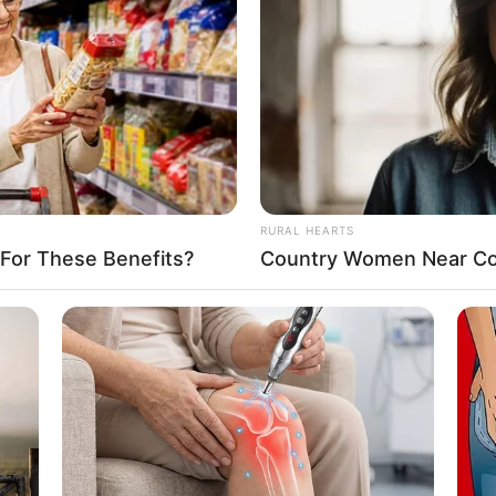
: instagram/chantfelicia)
8 
g mendukung, ia juga berprofesi sebagai
Mi
Ng
RURAL HEARTS
 For These Benefits?
Country Women Near Co
10
Ti
Ka