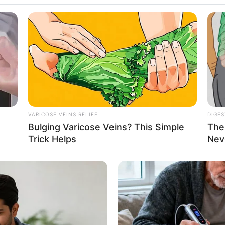
 Chant Felicia,
VARICOSE VEINS RELIEF
DIGES
Bulging Varicose Veins? This Simple
The
ya Impian Semua
Se
Trick Helps
Nev
Pe
Me
WHATSAPP
TELEGRAM
LINE