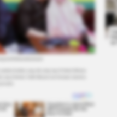
BUZZ DAY
BUZZ 
 One
This Photo Was Not Edited, Look
Mal
Closer
Sig
Ta
Ha
90
nstagram/fadlanmuhammad)
saudara kembar yang tak asing lagi di dunia hiburan.
 yang berbeda. Fadli dikenal usai bermain sinetrion,
resenter.