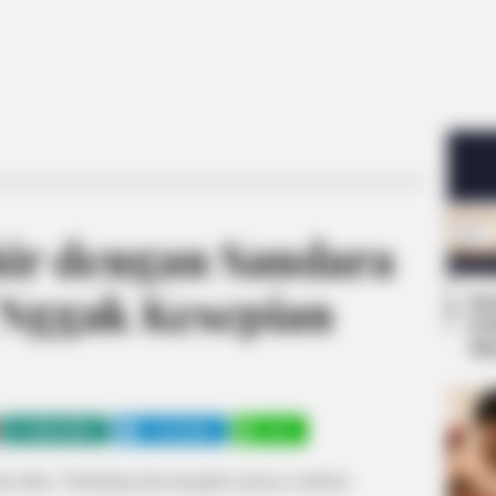
ahir dengan Saudara
 Nggak Kesepian
Se
Pe
Me
WHATSAPP
TELEGRAM
LINE
ka duka. Terkadang kita mungkin merasa cemburu