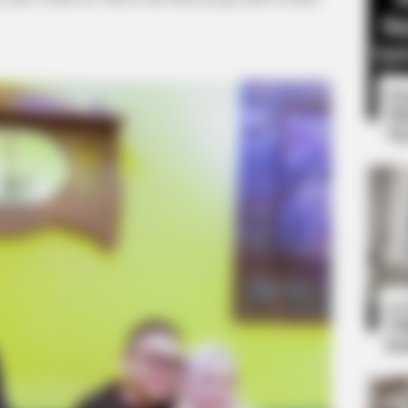
8 
Mi
Ng
HABERION
he Math Actually Checks
Nicole Kidman Finally A
10
Ti
Ka