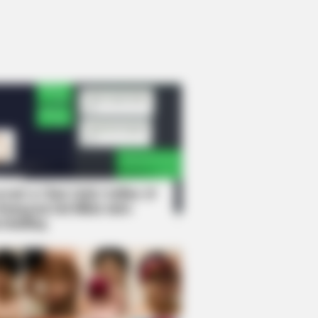
rem! 9 Chat Ojek Online &
langgan Ini Bikin Auto
rinding