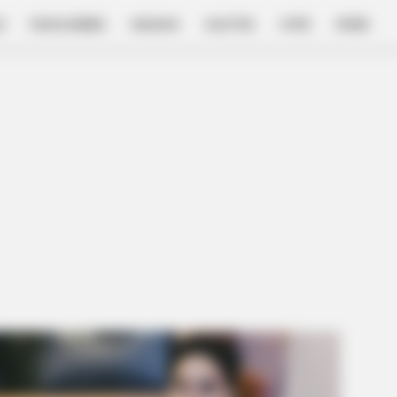
E
FILM & SERIES
NGAKAK
QUOTES
HYPE
MORE