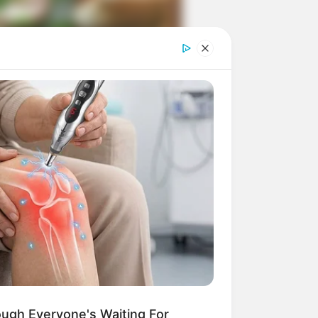
ngka Banget! 10 Pose Lucu
tak yang Bikin Ketawa
mes
byar! 10 Kalimat Baper
kai Bahasa Jawa Ini Bikin
lau Abis
ough Everyone's Waiting For