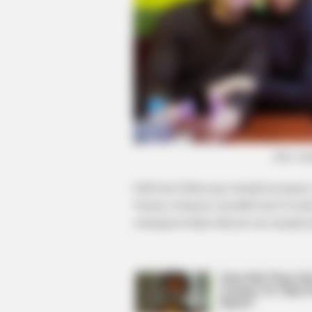
HABERION
A Trail Camera Captures What No
Should See
(foto: i
Fadli dan Fadlan juga menjadi pasangan 
Namun, keduanya memiliki karir di ranah
sedangkan Fadlan dikenal usai menjadi p