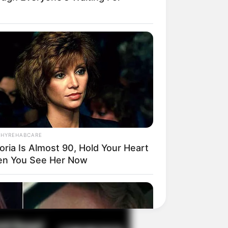
il! 10 Potret Makanan Gagal
masak yang Bikin Kamu
gak Selera
THYREHABCARE
oria Is Almost 90, Hold Your Heart
n You See Her Now
 Pose Manekin Anti
instream yang Konyol
nget