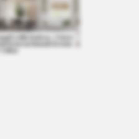
DAY
ia Obama's Transformation Is A
ht To See
mpil Lebih Modern, 7 Potret
sil Renovasi Rumah Berusia
 Tahun