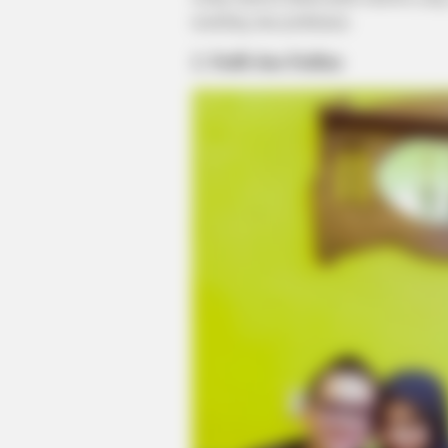
modeling dan periklanan.
2. Fadli dan Fadlan
ROOM30
$27 To Start. 15 Minutes A Day. T
Out