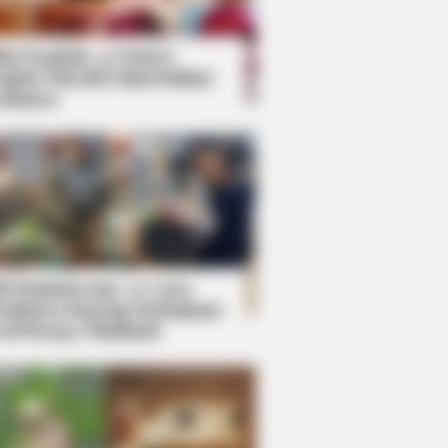
kin Ngakak, 10 Potret
splay Murah Pakai Bahan
adanya
ti Mainstream, 10 Cara
mbawa Barang Belanjaan
rsi Warga Thailand