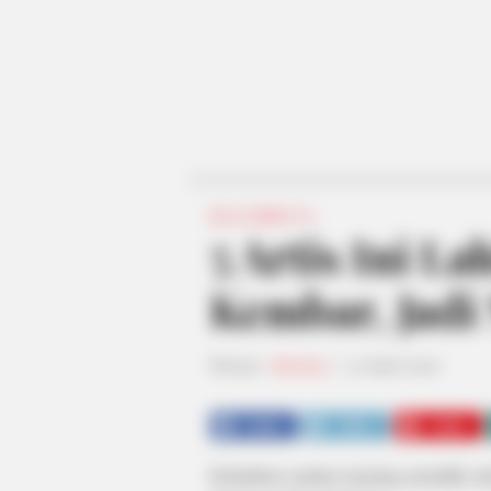
SELEBRITI
5 Artis Ini L
Kembar, Jadi
Penulis:
fatinatuz
|
12 April 2020
SHARE
TWEET
SHARE
Kehadiran saudara memang memiliki su