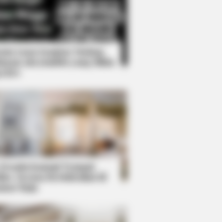
Kata Lucu Seputar Malam
nggu ala Jomblo yang Bikin
enes
dmits What We All Suspected
 Desain Kanopi Tempat
dur, Serasa Beristirahat di
mar Raja