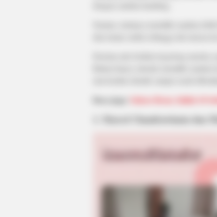
dengan saudara kandung.
Namun, tentunya memiliki saudara lebih
dan teman curhat sehingga tak merasa k
Deretan artis berikut tergolong mereka 
Bukan hanya sekedar memiliki saudara 
rata kembar identik sampai susah dibeda
Baca juga:
Sukses Besar, Inilah 10 Se
1. Marcel Chandrawinata dan M