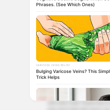
Phrases. (See Which Ones)
VARICOSE VEINS RELIEF
Bulging Varicose Veins? This Simp
Trick Helps
(foto: 
Adik kembar Nadine Chandrawinata ini 
sering muncul dalam judul sinetron yang 