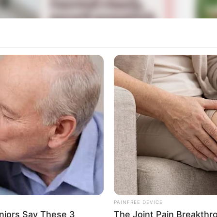
La
Ka
Ge
Mute
Am
Pa
Ga
PAINFREE DEVICE
niors Say These 3
The Joint Pain Breakthr